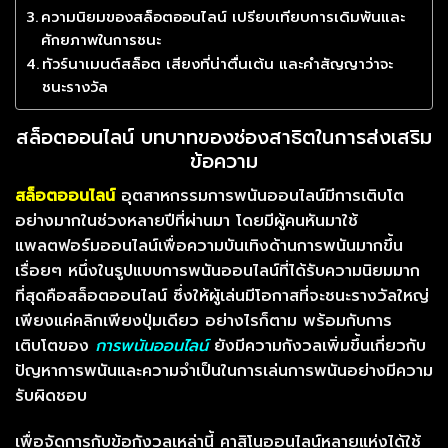
ความนิยมของสล็อตออนไลน์ เปรียบเทียบการเดิมพันและ
ศักยภาพในการชนะ
ทัวร์นาเมนต์สล็อต เสียงที่น่าตื่นเต้น และคำสัญญาว่าจะ
ชนะรางวัล
สล็อตออนไลน์ บทบาทของช่องสาธิตในการส่งเสริม
ข้อความ
สล็อตออนไลน์
อุตสาหกรรมการพนันออนไลน์มีการเติบโต
อย่างมากในช่วงหลายปีที่ผ่านมา โดยมีผู้คนหันมาใช้
แพลตฟอร์มออนไลน์เพื่อความบันเทิงด้านการพนันมากขึ้น
เรื่อยๆ หนึ่งในรูปแบบการพนันออนไลน์ที่ได้รับความนิยมมาก
ที่สุดคือสล็อตออนไลน์ ซึ่งให้ผู้เล่นมีโอกาสที่จะชนะรางวัลใหญ่
เพียงแค่คลิกเพียงปุ่มเดียว อย่างไรก็ตาม พร้อมกับการ
เติบโตของ
การพนันออนไลน์
ยังมีความกังวลเพิ่มขึ้นเกี่ยวกับ
ปัญหาการพนันและความจำเป็นในการเล่นการพนันอย่างมีความ
รับผิดชอบ
เพื่อจัดการกับข้อกังวลเหล่านี้ คาสิโนออนไลน์หลายแห่งได้ใช้