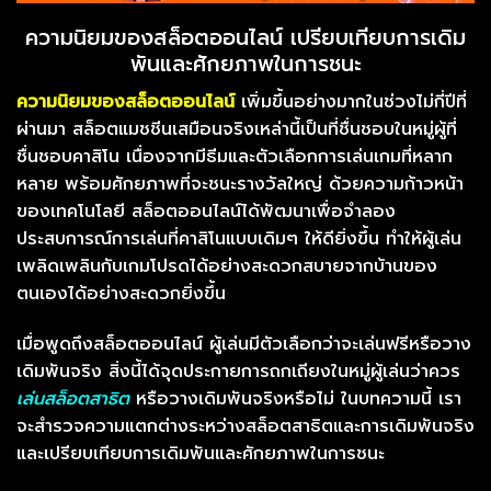
ความนิยมของสล็อตออนไลน์ เปรียบเทียบการเดิม
พันและศักยภาพในการชนะ
ความนิยมของสล็อตออนไลน์
เพิ่มขึ้นอย่างมากในช่วงไม่กี่ปีที่
ผ่านมา สล็อตแมชชีนเสมือนจริงเหล่านี้เป็นที่ชื่นชอบในหมู่ผู้ที่
ชื่นชอบคาสิโน เนื่องจากมีธีมและตัวเลือกการเล่นเกมที่หลาก
หลาย พร้อมศักยภาพที่จะชนะรางวัลใหญ่ ด้วยความก้าวหน้า
ของเทคโนโลยี สล็อตออนไลน์ได้พัฒนาเพื่อจำลอง
ประสบการณ์การเล่นที่คาสิโนแบบเดิมๆ ให้ดียิ่งขึ้น ทำให้ผู้เล่น
เพลิดเพลินกับเกมโปรดได้อย่างสะดวกสบายจากบ้านของ
ตนเองได้อย่างสะดวกยิ่งขึ้น
เมื่อพูดถึงสล็อตออนไลน์ ผู้เล่นมีตัวเลือกว่าจะเล่นฟรีหรือวาง
เดิมพันจริง สิ่งนี้ได้จุดประกายการถกเถียงในหมู่ผู้เล่นว่าควร
เล่นสล็อตสาธิต
หรือวางเดิมพันจริงหรือไม่ ในบทความนี้ เรา
จะสำรวจความแตกต่างระหว่างสล็อตสาธิตและการเดิมพันจริง
และเปรียบเทียบการเดิมพันและศักยภาพในการชนะ