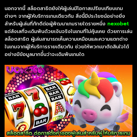
นอกจากนี้ สล็อตสาธิตยังให้ผู้เล่นมีโอกาสเปรียบเทียบเกม
ต่างๆ จากผู้ให้บริการเกมเดียวกัน สิ่งนี้มีประโยชน์อย่างยิ่ง
สำหรับผู้เล่นที่ภักดีต่อผู้พัฒนาเกมรายใดรายหนึ่ง
nexobet
แต่ลังเลที่จะเดิมพันด้วยเงินจริงในเกมที่ไม่คุ้นเคย ด้วยการเล่น
สล็อตสาธิต ผู้เล่นสามารถเห็นความเหมือนและความแตกต่าง
ในเกมจากผู้ให้บริการรายเดียวกัน ช่วยให้พวกเขาตัดสินใจได้
อย่างมีข้อมูลมากขึ้นว่าจะเดิมพันเกมใด