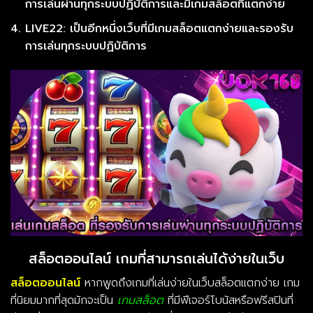
การเล่นผ่านทุกระบบปฏิบัติการและมีเกมสล็อตที่แตกง่าย
LIVE22: เป็นอีกหนึ่งเว็บที่มีเกมสล็อตแตกง่ายและรองรับ
การเล่นทุกระบบปฏิบัติการ
สล็อตออนไลน์ เกมที่สามารถเล่นได้ง่ายในเว็บ
สล็อตออนไลน์
หากพูดถึงเกมที่เล่นง่ายในเว็บสล็อตแตกง่าย เกม
ที่นิยมมากที่สุดมักจะเป็น
เกมสล็อต
ที่มีฟีเจอร์โบนัสหรือฟรีสปินที่