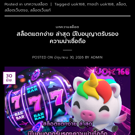
Posted in
บทความสล็อต
|
Tagged
uok168
,
ทางเข้า uok168
,
สล็อต
,
สล็อตเว็บตรง
,
สล็อตเว็บแท้
บทความสล็อต
สล็อตแตกง่าย ล่าสุด มีใบอนุญาตรับรอง
ความน่าเชื่อถือ
POSTED ON
มิถุนายน 30, 2026
BY
ADMIN
30
มิ.ย.