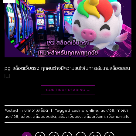
pg สล็อตเว็บตรง ทุกคนต่างมีความสนใจในการเล่นเกมสล็อตออน
[…]
CONTINUE READING
→
Posted in
บทความสล็อต
|
Tagged
casino online
,
uok168
,
ทางเข้า
uok168
,
สล็อต
,
สล็อตยอดฮิต
,
สล็อตเว็บตรง
,
สล็อตเว็บแท้
,
เว็บเกมคาสิโน