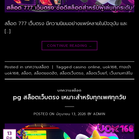
สล็อต 777 เว็บตรง มีความนิยมอย่างแพร่หลายในปัจจุบัน และ
[…]
CONTINUE READING
→
Posted in
บทความสล็อต
|
Tagged
casino online
,
uok168
,
ทางเข้า
uok168
,
สล็อต
,
สล็อตยอดฮิต
,
สล็อตเว็บตรง
,
สล็อตเว็บแท้
,
เว็บเกมคาสิโน
บทความสล็อต
pg สล็อตเว็บตรง เหมาะสำหรับทุกเพศทุกวัย
POSTED ON
มิถุนายน 13, 2026
BY
ADMIN
13
มิ.ย.