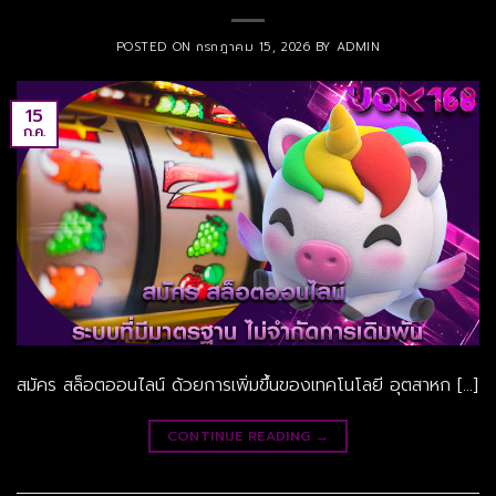
POSTED ON
กรกฎาคม 15, 2026
BY
ADMIN
15
ก.ค.
สมัคร สล็อตออนไลน์ ด้วยการเพิ่มขึ้นของเทคโนโลยี อุตสาหก […]
CONTINUE READING
→