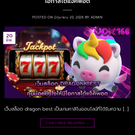
โอกาสได้แจ็คพอต
POSTED ON
มิถุนายน 20, 2026
BY
ADMIN
20
มิ.ย.
เว็บสล็อต dragon best เป็นเกมคาสิโนออนไลน์ที่ได้รับความ […]
CONTINUE READING
→