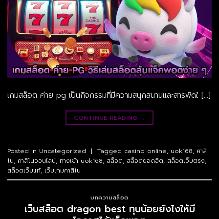
เกมสล็อต ค่าย pg เป็นกิจกรรมที่มีความสนุกสนานและสารพัดใ […]
CONTINUE READING
→
Posted in
Uncategorized
|
Tagged
casino online
,
uok168
,
คาสิ
โน
,
คาสิโนออนไลน์
,
ทางเข้า uok168
,
สล็อต
,
สล็อตยอดฮิต
,
สล็อตเว็บตรง
,
สล็อตเว็บแท้
,
เว็บเกมคาสิโน
บทความสล็อต
เว็บสล็อต dragon best ทุนน้อยยังไงให้มี