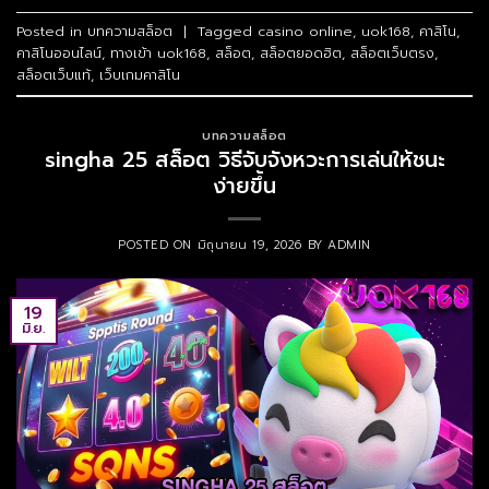
Posted in
บทความสล็อต
|
Tagged
casino online
,
uok168
,
คาสิโน
,
คาสิโนออนไลน์
,
ทางเข้า uok168
,
สล็อต
,
สล็อตยอดฮิต
,
สล็อตเว็บตรง
,
สล็อตเว็บแท้
,
เว็บเกมคาสิโน
บทความสล็อต
singha 25 สล็อต วิธีจับจังหวะการเล่นให้ชนะ
ง่ายขึ้น
POSTED ON
มิถุนายน 19, 2026
BY
ADMIN
19
มิ.ย.