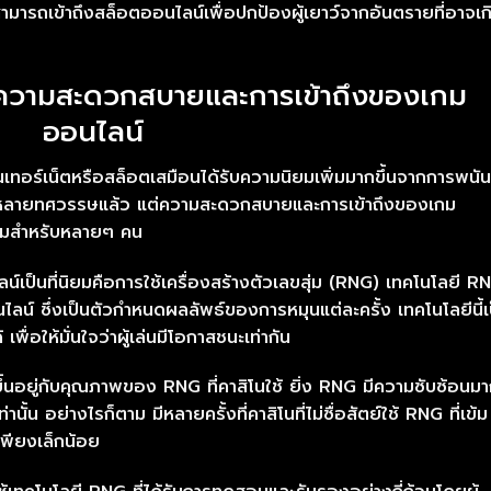
ี่สามารถเข้าถึงสล็อตออนไลน์เพื่อปกป้องผู้เยาว์จากอันตรายที่อาจเก
ความสะดวกสบายและการเข้าถึงของเกม
ออนไลน์
่ออินเทอร์เน็ตหรือสล็อตเสมือนได้รับความนิยมเพิ่มมากขึ้นจากการพนัน
านานหลายทศวรรษแล้ว แต่ความสะดวกสบายและการเข้าถึงของเกม
ิยมสำหรับหลายๆ คน
์เป็นที่นิยมคือการใช้เครื่องสร้างตัวเลขสุ่ม (RNG) เทคโนโลยี R
นไลน์ ซึ่งเป็นตัวกำหนดผลลัพธ์ของการหมุนแต่ละครั้ง เทคโนโลยีนี้เ
เพื่อให้มั่นใจว่าผู้เล่นมีโอกาสชนะเท่ากัน
้นอยู่กับคุณภาพของ RNG ที่คาสิโนใช้ ยิ่ง RNG มีความซับซ้อนม
่านั้น อย่างไรก็ตาม มีหลายครั้งที่คาสิโนที่ไม่ซื่อสัตย์ใช้ RNG ที่เข้ม
เพียงเล็กน้อย