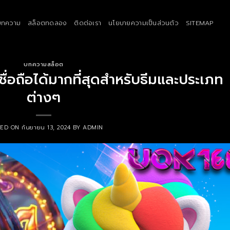
บทความ
สล็อตทดลอง
ติดต่อเรา
นโยบายความเป็นส่วนตัว
SITEMAP
บทความสล็อต
ชื่อถือได้มากที่สุดสำหรับธีมและประเภท
ต่างๆ
TED ON
กันยายน 13, 2024
BY
ADMIN