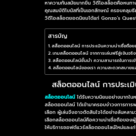
หาความทันสมัยมากขึ้น วิดีโอสล็อตคือหนทางที่จ
คุณสมบัติโบนัสที่เป็นเอกลักษณ์ ครอบคลุม
วิดีโอสล็อตยอดนิยมได้แก่ Gonzo’s Ques
สารบัญ
สล็อตออนไลน์ การประเมินความน่าเชื่อถือขอ
เกมสล็อตออนไลน์ จากการเล่นฟรีสู่เงินจริงที่
สล็อตออนไลน์ชั้นนำ ความสามารถในการเข้าถ
สล็อตออนไลน์ของเรา ความสะดวกสบายและ
สล็อตออนไลน์ การประเมิน
สล็อตออนไลน์
ได้รับความนิยมอย่างมากในหมู
สล็อตออนไลน์ ได้เข้ามาครอบงำวงการการพน
เลือก ผู้เล่นจึงอาจตัดสินใจได้อย่างล้นหลาม
เลือกสล็อตออนไลน์คือความน่าเชื่อถือของผู
ให้บริการซอฟต์แวร์สล็อตออนไลน์ใหม่และเก