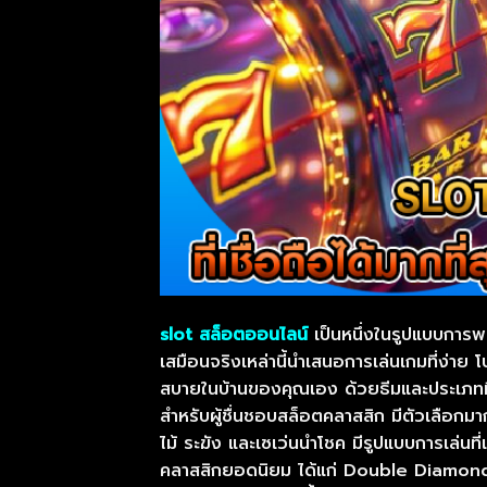
slot สล็อตออนไลน์
เป็นหนึ่งในรูปแบบการพน
เสมือนจริงเหล่านี้นำเสนอการเล่นเกมที่ง่าย 
สบายในบ้านของคุณเอง ด้วยธีมและประเภทที่ม
สำหรับผู้ชื่นชอบสล็อตคลาสสิก มีตัวเลือกม
ไม้ ระฆัง และเซเว่นนำโชค มีรูปแบบการเล่นที่
คลาสสิกยอดนิยม ได้แก่ Double Diamo