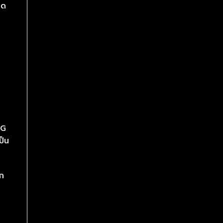
ิด
NG
ป็น
าก