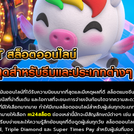
ันออนไลน์ที่ได้รับความนิยมมากที่สุดและมีเหตุผลที่ดี สล็อตแมชชี
โบนัสที่น่าตื่นเต้น และโอกาสที่จะชนะการจ่ายเงินก้อนโตจากความสะ
ีให้เลือกมากมาย ทำให้มีเกมสล็อตออนไลน์สำหรับผู้เล่นทุกประเภ
ากมายให้เลือก
m24สล็อต
ช่องเหล่านี้มักจะมีสัญลักษณ์ต่างๆ เช่น
เรียบง่ายและให้ความรู้สึกย้อนยุคที่ดึงดูดผู้เล่นทุกวัย สล็อตออนไลน
nd, Triple Diamond และ Super Times Pay
สำหรับผู้เล่นที่มอง