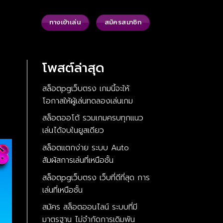
ทางเข้าเล่น
สมัครสมาชิก
โพสต์ล่าสุด
สล็อตpgเว็บตรง เกมนี้จะให้
โอกาสให้ผู้เล่นทดลองเล่นเกม
สล็อตออโต้ รวมเกมครบทุกแนว
เล่นได้จบในยูสเดียว
สล็อตแตกง่าย ระบบ Auto
สัมผัสการเล่นที่เหนือชั้น
สล็อตpgเว็บตรง เว็บที่ดีที่สุด การ
เล่นที่เหนือชั้น
สมัคร สล็อตออนไลน์ ระบบที่มี
มาตรฐาน ไม่จำกัดการเดิมพัน