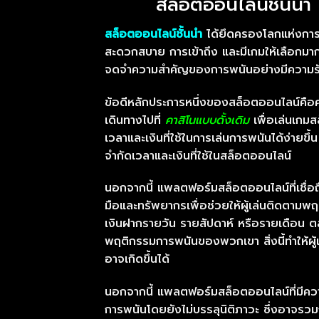
สล็อตออนไลน์ชั้นนำ 
สล็อตออนไลน์ชั้นนำ
ได้ยึดครองโลกแห่งการ
สะดวกสบาย การเข้าถึง และมีเกมให้เลือกมาก
จดจำความสำคัญของการพนันอย่างมีความร
ข้อดีหลักประการหนึ่งของสล็อตออนไลน์คือคว
เดินทางไปที่
คาสิโนแบบดั้งเดิม
เพื่อเล่นเกม
เวลาและเงินที่ใช้ในการเล่นการพนันได้ง่ายขึ้
จำกัดเวลาและเงินที่ใช้ในสล็อตออนไลน์
นอกจากนี้ แพลตฟอร์มสล็อตออนไลน์ที่เชื่อ
มือและทรัพยากรเพื่อช่วยให้ผู้เล่นติดตาม
เงินฝากรายวัน รายสัปดาห์ หรือรายเดือน ต
พฤติกรรมการพนันของพวกเขา สิ่งนี้ทำให้ผู
อาจเกิดขึ้นได้
นอกจากนี้ แพลตฟอร์มสล็อตออนไลน์ที่มีคว
การพนันโดยยังไม่บรรลุนิติภาวะ ซึ่งอาจรว