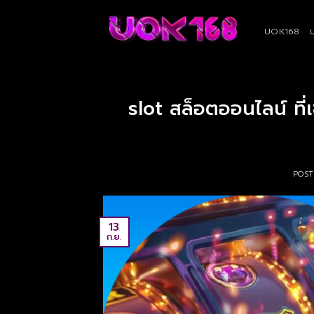
Skip
to
UOK168
content
slot สล็อตออนไลน์ ที่เ
POS
13
ก.ย.