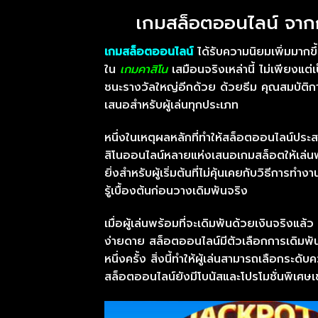
เกมสล็อตออนไลน์ จากการเ
เกมสล็อตออนไลน์
ได้รับความนิยมเพิ่มมากขึ
ใน
เกมคาสิโน
เสมือนจริงเหล่านี้ ไม่เพียงแต่
ชนะรางวัลใหญ่อีกด้วย ด้วยธีม คุณสมบัติก
เสนอสำหรับผู้เล่นทุกประเภท
หนึ่งในเหตุผลหลักที่ทำให้สล็อตออนไลน์ปร
สิโนออนไลน์หลายแห่งเสนอเกมสล็อตให้เล่นฟรี 
ยิ่งสำหรับผู้เริ่มต้นที่ไม่คุ้นเคยกับวิธีกา
รู้เบื้องต้นก่อนวางเดิมพันจริง
เมื่อผู้เล่นพร้อมที่จะเดิมพันด้วยเงินจริงแล้ว
ง่ายดาย สล็อตออนไลน์มีตัวเลือกการเดิมพัน
หนึ่งครั้ง สิ่งนี้ทำให้ผู้เล่นสามารถเลือกร
สล็อตออนไลน์ยังมีโบนัสและโปรโมชั่นพิเศษเช