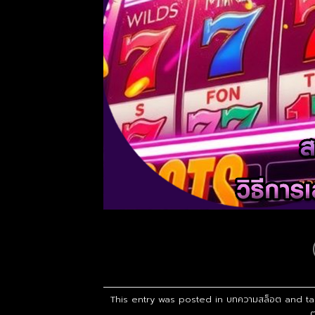
This entry was posted in
บทความสล็อต
and t