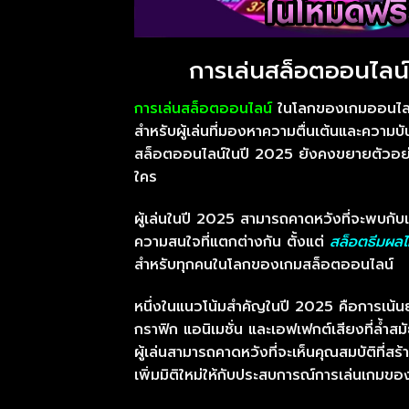
การเล่นสล็อตออนไลน์ 
การเล่นสล็อตออนไลน์
ในโลกของเกมออนไลน์
สำหรับผู้เล่นที่มองหาความตื่นเต้นและควา
สล็อตออนไลน์ในปี 2025 ยังคงขยายตัวอย่างต
ใคร
ผู้เล่นในปี 2025 สามารถคาดหวังที่จะพบก
ความสนใจที่แตกต่างกัน ตั้งแต่
สล็อตธีมผลไ
สำหรับทุกคนในโลกของเกมสล็อตออนไลน์
หนึ่งในแนวโน้มสำคัญในปี 2025 คือการเน้นย
กราฟิก แอนิเมชั่น และเอฟเฟกต์เสียงที่ล้ำส
ผู้เล่นสามารถคาดหวังที่จะเห็นคุณสมบัติที่
เพิ่มมิติใหม่ให้กับประสบการณ์การเล่นเกมข