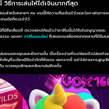
วิธีการเล่นให้ได้เงินมากที่สุด
ิยมสำหรับหลายๆ คน เกมนี้ให้ความตื่นเต้นเร้าใจและโอกาสในการช
งสามข้อที่ควรจำไว้
ที่มีชื่อเสียงดี ตรวจสอบให้แน่ใจว่าคาสิโนนั้นได้รับใบอนุญาตและ
ยุติธรรม มองหา
คาสิโนออนไลน์
ที่เสนอเกมสล็อตหลากหลายที่มีธีมแล
นเกมของคุณและยึดตามนั้น เป็นเรื่องง่ายที่จะปล่อยตัวปล่อยใจแ
สิ่งสำคัญที่จะต้องมีขีดจำกัดที่ชัดเจน นอกจากนี้ อย่าไล่ตามการสูญเสี
กัน ควรหยุดพักและกลับมาเล่นอีกครั้ง