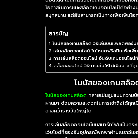
ออนไลน์ เช่นการรวมโบนัสหรือพรีเมียมกิจกรร
โอกาสในการชนะสล็อตเกมออนไลน์ได้อย่างมา
สนุกสนาน แต่ยังสามารถเป็นทางเพื่อเพิ่มโอกา
สารบัญ
โบนัสของเกมสล็อต วิธีเล่นบนแพลตฟอร์ม
เล่นสล็อตออนไลน์ ในโหมดฟรีสปินเพื่อเพิ
การเล่นสล็อตออนไลน์ อันดับเกมออนไลน์ที่ด
สล็อตออนไลน์ วิธีการเล่นให้ได้เงินมากที่สุ
โบนัสของเกมสล็อ
โบนัสของเกมสล็อต
กลายเป็นรูปแบบความบันเท
ผ่านมา ด้วยความสะดวกในการเข้าถึงได้ทุกเมื่
อาจคว้ารางวัลใหญ่ได้
การเล่นสล็อตออนไลน์บนสมาร์ทโฟนเป็นกระบ
เว็บไซต์ที่รองรับอุปกรณ์พกพาผ่านเบราว์