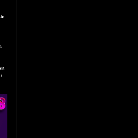
นะ
ะ
ละ
ย