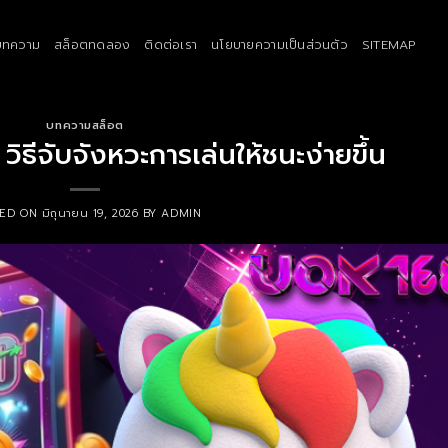
บทความ
สล็อตทดลอง
ติดต่อเรา
นโยบายความเป็นส่วนตัว
SITEMAP
บทความสล็อต
ิธีจับจังหวะการเล่นให้ชนะง่ายขึ้น
TED ON
มิถุนายน 19, 2026
BY
ADMIN