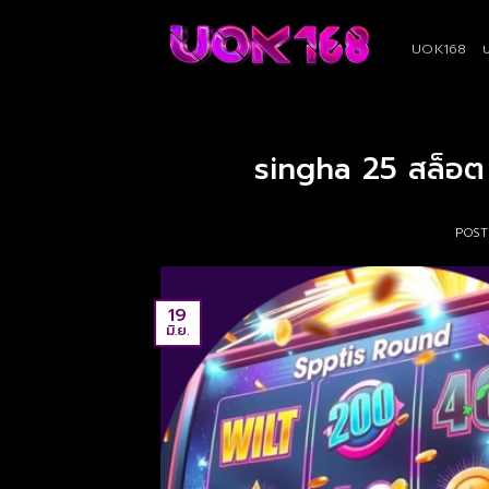
Skip
to
UOK168
content
singha 25 สล็อต ว
POS
19
มิ.ย.