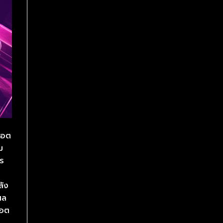
ล็อต
ม
าร
ลัง
ผล
็อต