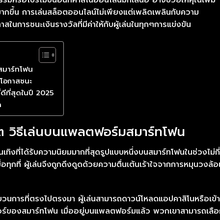
มหรือโปรโมชั่นอื่นที่คาสิโนออนไลน์มักเสนอ อาจช่วยให้คุณเพิ่ม
กขึ้น การเล่นสล็อตออนไลน์ไม่เพียงแต่เพลิดเพลินกับความ
สในการชนะเงินรางวัลที่มีค่าให้กับผู้เล่นในทุกๆการแข่งขัน
สมาร์ทโฟน
่มโอกาสชนะ
ีที่สุดในปี 2025
ด
ต วิธีเล่นบนแพลตฟอร์มสมาร์ทโฟน
ิงที่ได้รับความนิยมมากที่สุดรูปแบบหนึ่งบนสมาร์ทโฟนในช่วงไม่กี่ปี
อทุกที่ ผู้เล่นจึงถูกดึงดูดด้วยความตื่นเต้นเร้าใจจากการหมุนวงล้
วนการที่ตรงไปตรงมา ผู้เล่นสามารถดาวน์โหลดแอปคาสิโนหรือเข้า
เซอร์ของสมาร์ทโฟน เมื่ออยู่บนแพลตฟอร์มแล้ว พวกเขาสามารถเลื