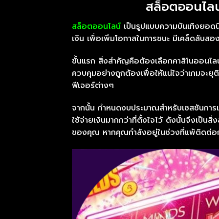
สล็อตออนไลน์ 
สล็อตออนไลน์
เป็นรูปแบบความบันเทิงยอดน
เงิน เพื่อเพิ่มโอกาสในการชนะ มีเคล็ดลับสอ
ขั้นแรก สิ่งสำคัญคือต้องเลือกคาสิโนออนไลน์
ควบคุมอย่างถูกต้องเพื่อให้แน่ใจว่าเกมจะ
ฟีเจอร์ต่างๆ
จากนั้น กำหนดงบประมาณสำหรับเซสชันการเล่
ใช้จ่ายเงินมากกว่าที่ตั้งใจไว้ ดังนั้นจึงเป็น
ของคุณ หากคุณกำลังอยู่ในช่วงที่แพ้ติดต่อ