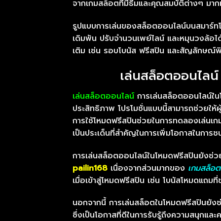
จากเกมสล็อตที่มีธีมและคุณสมบัติต่างๆ มา
รูปแบบการเล่นของสล็อตออนไลน์บนสมาร์ทโฟน
เดิมพัน ปรับจำนวนเพย์ไลน์ และหมุนวงล้อได
เติม เช่น รอบโบนัส ฟรีสปิน และสัญลักษณ์พ
เล่นสล็อตออนไลน์
เล่นสล็อตออนไลน์
การเล่นสล็อตออนไลน์ในโ
ประสิทธิภาพ โปรโมชั่นแบบนี้สามารถช่วยให้ผ
การใช้โหมดฟรีสปินช่วยในการทดลองเล่นเกมสล
เป็นประเด็นที่สำคัญในการเพิ่มโอกาสในการ
การเล่นสล็อตออนไลน์ในโหมดฟรีสปินยังช่วย
pailin168
เนื่องจากส่วนมากของ
เกมสล็อต
เมื่อเข้าสู่โหมดฟรีสปิน เช่น โบนัสโหมดแถม
นอกจากนี้ การเล่นสล็อตในโหมดฟรีสปินยังช
ซึ่งเป็นโอกาสที่ดีในการรับรู้ถึงความสนุกและ