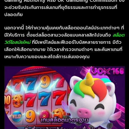
Gaming Authority หรือ UK Gambling Commission ซึ่ง
จะช่วยรับประกันการเล่นเกมที่ยุติธรรมและการทำธุรกรรมที่
ปลอดภัย
นอกจากนี้ ให้ทำความคุ้นเคยกับสล็อตออนไลน์ประเภทต่างๆ ที่
มีให้บริการ ตั้งแต่สล็อตสามวงล้อแบบคลาสสิกไปจนถึง
สล็อต
วิดีโอสมัยใหม่
ที่มีเพย์ไลน์และฟีเจอร์โบนัสหลายรายการ มีตัว
เลือกให้เลือกมากมาย ใช้เวลาสำรวจเกมต่างๆ และค้นหาเกมที่
เหมาะกับความชอบและสไตล์การเล่นของคุณ