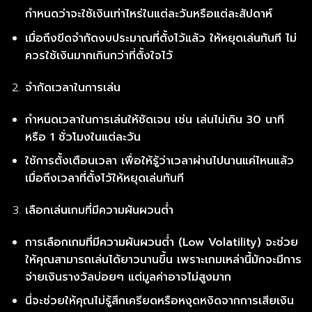
กำหนดว่าจะใช้เงินเท่าไหร่ในแต่ละวันหรือแต่ละสัปดาห์
เมื่อถึงขีดจำกัดงบประมาณที่ตั้งไว้แล้ว ให้หยุดเล่นทันที ไม่
ควรใช้เงินมากเกินกว่าที่ตั้งใจไว้
จำกัดเวลาในการเล่น
กำหนดเวลาในการเล่นให้ชัดเจน เช่น เล่นไม่เกิน 30 นาที
หรือ 1 ชั่วโมงในแต่ละวัน
ใช้การตั้งเตือนเวลา เพื่อให้รู้ว่าเวลาผ่านไปนานแค่ไหนแล้ว
เมื่อถึงเวลาที่ตั้งไว้ให้หยุดเล่นทันที
เลือกเล่นเกมที่มีความผันผวนต่ำ
การเลือกเกมที่มีความผันผวนต่ำ (Low Volatility) จะช่วย
ให้คุณสามารถเล่นได้ยาวนานขึ้น เพราะเกมเหล่านี้มักจะมีการ
จ่ายเงินรางวัลบ่อยๆ แต่มูลค่าอาจไม่สูงมาก
นี่จะช่วยให้คุณไม่รู้สึกเครียดหรือหงุดหงิดจากการเสียเงิน