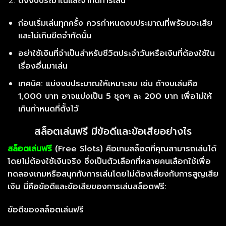
ตั้งงบประมาณและจำกัดการเล่น
ก่อนเริ่มเล่นทุกครั้ง ควรกำหนดงบประมาณที่พร้อมจะเสีย
และไม่เกินขีดจำกัดนั้น
อย่าใช้เงินที่จำเป็นสำหรับชีวิตประจำวันหรือเงินที่ต้องใช้ใน
เรื่องอื่นมาเล่น
เทคนิค: แบ่งงบประมาณให้เหมาะสม เช่น ถ้างบเล่นคือ
1,000 บาท อาจแบ่งเป็น 5 ชุดๆ ละ 200 บาท เพื่อไม่ให้
เกินกำหนดที่ตั้งไว้
สล็อตเล่นฟรี มีข้อดีและข้อเสียอย่างไร
สล็อตเล่นฟรี
(Free Slots) คือเกมสล็อตที่คุณสามารถเล่นได้
โดยไม่ต้องใช้เงินจริง ซึ่งเป็นตัวเลือกที่หลายคนเลือกใช้เพื่อ
ทดลองเกมหรือสนุกกับการเล่นโดยไม่ต้องเสี่ยงกับการสูญเสีย
เงิน นี่คือข้อดีและข้อเสียของการเล่นสล็อตฟรี:
ข้อดีของสล็อตเล่นฟรี