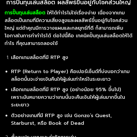
การปั้นทุนเล่นสล็อต ผลลัพธ์ขึ้นอยู่กับโชคส่วนใหญ่
การปั้นทุนเล่นสล็อต
ให้ได้กำไรไม่ใช่เรื่องง่าย เนื่องจากเกม
สล็อตเป็นเกมที่มีความเสี่ยงสูงและผลลัพธ์ขึ้นอยู่กับโชคส่วน
ใหญ่ แต่ถ้าคุณมีการวางแผนและกลยุทธ์ที่ดี ก็สามารถเพิ่ม
โอกาสในการทำกำไรได้ ต่อไปนี้คือ เทคนิคปั้นทุนเล่นสล็อตให้ได้
กำไร ที่คุณสามารถลองใช้
เลือกเกมสล็อตที่มี RTP สูง
RTP (Return to Player) คือเปอร์เซ็นต์ที่บ่งบอกว่าเกม
สล็อตนั้นจะจ่ายเงินคืนให้ผู้เล่นเท่าไหร่ในระยะยาว
เลือกเกมสล็อตที่มี RTP สูง (อย่างน้อย 95% ขึ้นไป)
เพราะมันหมายความว่าเกมนั้นจะคืนเงินให้ผู้เล่นมากขึ้นใน
ระยะยาว
ตัวอย่างเกมที่มี RTP สูง เช่น Gonzo’s Quest,
Starburst, หรือ Book of Dead