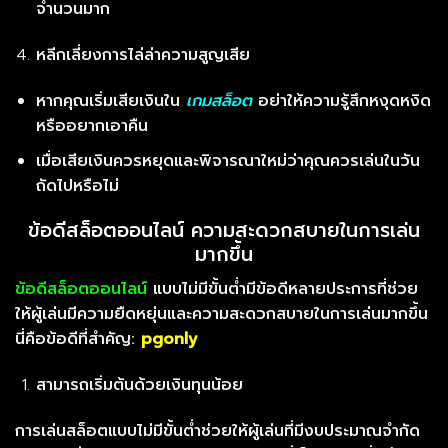
จำนวนมาก
หลีกเลี่ยงการไล่ล่าความสูญเสีย
หากคุณเริ่มเสียเงินใน
เกมสล็อต
อย่าให้ความรู้สึกหงุดหงิด
หรืออยากเอาคืน
เมื่อเสียเงินควรหยุดและพิจารณาใหม่ว่าคุณควรเล่นในวัน
ถัดไปหรือไม่
ข้อดีสล็อตออนไลน์ ความสะดวกสบายในการเล่น
มากขึ้น
ข้อดีสล็อตออนไลน์
แบบไม่มีขั้นต่ำมีข้อดีหลายประการที่ช่วย
ให้ผู้เล่นมีความยืดหยุ่นและความสะดวกสบายในการเล่นมากขึ้น
นี่คือข้อดีที่สำคัญ:
pgonly
สามารถเริ่มต้นด้วยเงินทุนน้อย
การเล่นสล็อตแบบไม่มีขั้นต่ำช่วยให้ผู้เล่นที่มีงบประมาณจำกัด