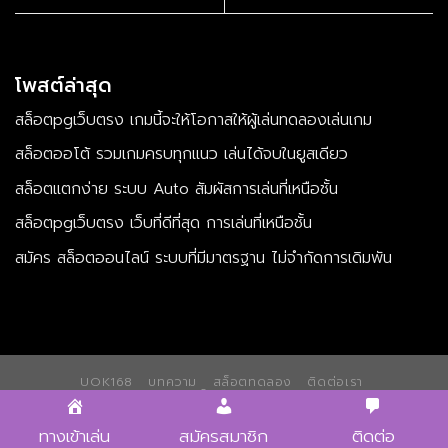
โพสต์ล่าสุด
สล็อตpgเว็บตรง เกมนี้จะให้โอกาสให้ผู้เล่นทดลองเล่นเกม
สล็อตออโต้ รวมเกมครบทุกแนว เล่นได้จบในยูสเดียว
สล็อตแตกง่าย ระบบ Auto สัมผัสการเล่นที่เหนือชั้น
สล็อตpgเว็บตรง เว็บที่ดีที่สุด การเล่นที่เหนือชั้น
สมัคร สล็อตออนไลน์ ระบบที่มีมาตรฐาน ไม่จำกัดการเดิมพัน
UOK168
บทความ
สล็อตทดลอง
ติดต่อเรา
นโยบายความเป็นส่วนตัว
SITEMAP
Copyright 2026 ©
uok168.io
ทางเข้าเล่น
สมัครสมาชิก
ติดต่อ