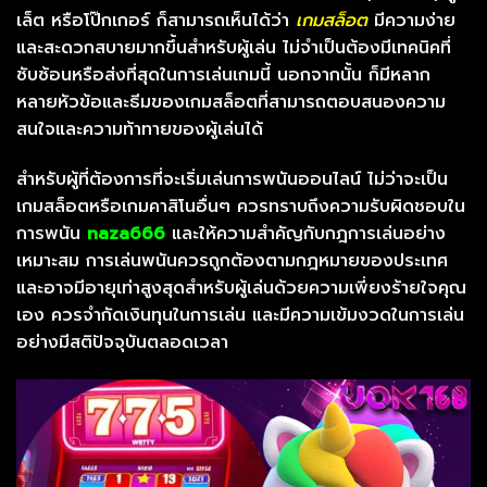
เล็ต หรือโป๊กเกอร์ ก็สามารถเห็นได้ว่า
เกมสล็อต
มีความง่าย
และสะดวกสบายมากขึ้นสำหรับผู้เล่น ไม่จำเป็นต้องมีเทคนิคที่
ซับซ้อนหรือส่งที่สุดในการเล่นเกมนี้ นอกจากนั้น ก็มีหลาก
หลายหัวข้อและธีมของเกมสล็อตที่สามารถตอบสนองความ
สนใจและความท้าทายของผู้เล่นได้
สำหรับผู้ที่ต้องการที่จะเริ่มเล่นการพนันออนไลน์ ไม่ว่าจะเป็น
เกมสล็อตหรือเกมคาสิโนอื่นๆ ควรทราบถึงความรับผิดชอบใน
การพนัน
naza666
และให้ความสำคัญกับกฎการเล่นอย่าง
เหมาะสม การเล่นพนันควรถูกต้องตามกฎหมายของประเทศ
และอาจมีอายุเท่าสูงสุดสำหรับผู้เล่นด้วยความเพี่ยงร้ายใจคุณ
เอง ควรจำกัดเงินทุนในการเล่น และมีความเข้มงวดในการเล่น
อย่างมีสติปัจจุบันตลอดเวลา