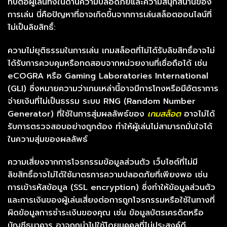
ทบต่อผู้เล่นทั้งในด้านความปลอดภัยและความสนุกสนานของ
การเล่น นี่คือปัญหาที่อาจเกิดขึ้นจากการเล่นสล็อตออนไลน์ที่
ไม่เป็นลิขสิทธิ์:
ความไม่ยุติธรรมในการเล่น
เกมสล็อตที่ไม่ได้รับลิขสิทธิ์อาจไม่
ได้รับการควบคุมหรือทดสอบจากหน่วยงานที่เชื่อถือได้ เช่น
eCOGRA หรือ Gaming Laboratories International
(GLI) ซึ่งหมายความว่าเกมเหล่านี้อาจมีการโกงหรือมีอัตราการ
จ่ายเงินที่ไม่เป็นธรรม
ระบบ RNG (Random Number
Generator) ที่ใช้ในการสุ่มผลลัพธ์ของ
เกมสล็อต
อาจไม่ได้
รับการตรวจสอบอย่างถูกต้อง ทำให้ผู้เล่นไม่สามารถมั่นใจได้
ในความสุ่มของผลลัพธ์
ความเสี่ยงจากการโจรกรรมข้อมูลส่วนตัว
เว็บไซต์ที่ไม่มี
ลิขสิทธิ์อาจไม่ได้ใช้มาตรการความปลอดภัยที่เพียงพอ เช่น
การเข้ารหัสข้อมูล (SSL encryption) ซึ่งทำให้ข้อมูลส่วนตัว
และการเงินของผู้เล่นเสี่ยงต่อการถูกโจรกรรมหรือใช้ในทางที่
ผิด
ข้อมูลการชำระเงินของคุณ เช่น ข้อมูลบัตรเครดิตหรือ
บัญชีธนาคาร อาจถูกนำไปใช้โดยบุคคลที่ไม่ประสงค์ดี