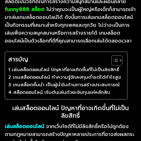
สล็อตเป็นวิธีที่ดีในการสร้างความสนุกสนานและผ่อนคลาย
funny888 สล็อต
ไม่ว่าคุณจะเป็นผู้ใหญ่หรือเด็กก็สามารถเข้า
มาเล่นเกมสล็อตออนไลน์ได้ ดังนั้นการเล่นเกมสล็อตออนไลน์
เป็นกิจกรรมที่เหมาะสำหรับทุกเพศและทุกวัย ไม่ว่าจะเป็นการ
เล่นเพื่อความสนุกสนานหรือการสร้างรายได้ เกมสล็อต
ออนไลน์เป็นตัวเลือกที่ดีที่คุณสามารถเลือกเล่นได้ตลอดเวลา
สารบัญ
เล่นสล็อตออนไลน์ ปัญหาที่อาจเกิดขึ้นที่ไม่เป็นลิขสิทธิ์
เกมสล็อตออนไลน์ ทำความรู้จักลงทุนต่ำแต่ได้กำไรสูง
เกมสล็อตชั้นนำ เป็นผู้นำในด้านการสร้างประสบการณ์
สล็อตออนไลน์ เริ่มต้นเล่นด้วยเงินทุนแค่หลักสิบ
เล่นสล็อตออนไลน์ ปัญหาที่อาจเกิดขึ้นที่ไม่เป็น
ลิขสิทธิ์
เล่นสล็อตออนไลน์
จากเว็บไซต์ที่ไม่มีลิขสิทธิ์หรือไม่ถูกต้อง
ตามกฎหมายสามารถสร้างปัญหาหลายประการที่อาจส่งผลกระ