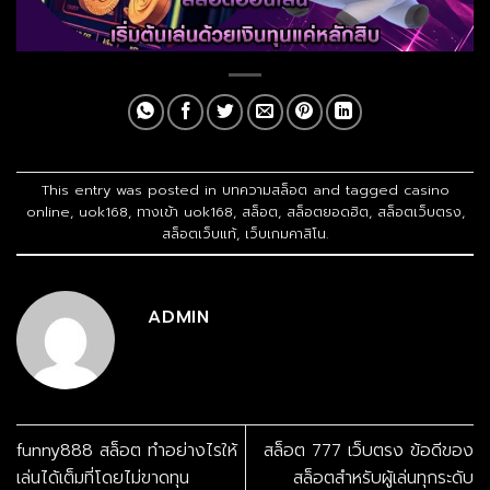
This entry was posted in
บทความสล็อต
and tagged
casino
online
,
uok168
,
ทางเข้า uok168
,
สล็อต
,
สล็อตยอดฮิต
,
สล็อตเว็บตรง
,
สล็อตเว็บแท้
,
เว็บเกมคาสิโน
.
ADMIN
funny888 สล็อต ทำอย่างไรให้
สล็อต 777 เว็บตรง ข้อดีของ
เล่นได้เต็มที่โดยไม่ขาดทุน
สล็อตสำหรับผู้เล่นทุกระดับ