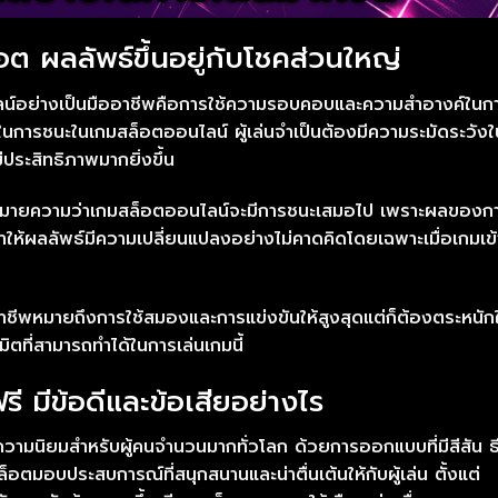
็อต ผลลัพธ์ขึ้นอยู่กับโชคส่วนใหญ่
ลน์อย่างเป็นมืออาชีพคือการใช้ความรอบคอบและความสำอางค์ในก
โอกาสในการชนะในเกมสล็อตออนไลน์ ผู้เล่นจำเป็นต้องมีความระมัดระวัง
ีประสิทธิภาพมากยิ่งขึ้น
ได้หมายความว่าเกมสล็อตออนไลน์จะมีการชนะเสมอไป เพราะผลของก
ให้ผลลัพธ์มีความเปลี่ยนแปลงอย่างไม่คาดคิดโดยเฉพาะเมื่อเกมเข้า
าชีพหมายถึงการใช้สมองและการแข่งขันให้สูงสุดแต่ก็ต้องตระหนัก
มิตที่สามารถทำได้ในการเล่นเกมนี้
รี มีข้อดีและข้อเสียอย่างไร
บความนิยมสำหรับผู้คนจำนวนมากทั่วโลก ด้วยการออกแบบที่มีสีสัน ธี
ล็อตมอบประสบการณ์ที่สนุกสนานและน่าตื่นเต้นให้กับผู้เล่น ตั้งแต่