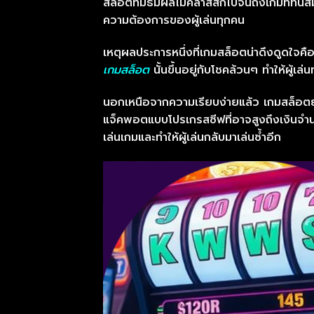
สล็อตที่มีธีมผลไม้คลาสสิกไปจนถึงเกมที่ทั
ความต้องการของผู้เล่นทุกคน
เหตุผลประการหนึ่งที่เกมสล็อตน่าดึงดูดใจคื
เกมสล็อต
นั้นขึ้นอยู่กับโชคล้วนๆ ทำให้ผู้เล่
นอกเหนือจากความเรียบง่ายแล้ว เกมสล็อต
แจ็คพอตแบบโปรเกรสซีฟที่อาจสูงถึงเงินจำน
เล่นเกมและทำให้ผู้เล่นกลับมาเล่นซ้ำอีก