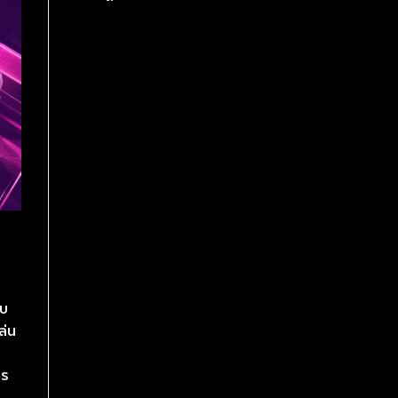
ับ
ล่น
าร