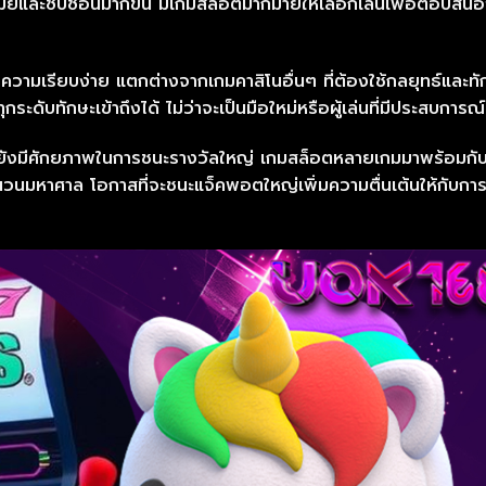
นสมัยและซับซ้อนมากขึ้น มีเกมสล็อตมากมายให้เลือกเล่นเพื่อตอบสน
อความเรียบง่าย แตกต่างจากเกมคาสิโนอื่นๆ ที่ต้องใช้กลยุทธ์และทั
นทุกระดับทักษะเข้าถึงได้ ไม่ว่าจะเป็นมือใหม่หรือผู้เล่นที่มีประสบการณ์
ยังมีศักยภาพในการชนะรางวัลใหญ่ เกมสล็อตหลายเกมมาพร้อมกั
วนมหาศาล โอกาสที่จะชนะแจ็คพอตใหญ่เพิ่มความตื่นเต้นให้กับกา