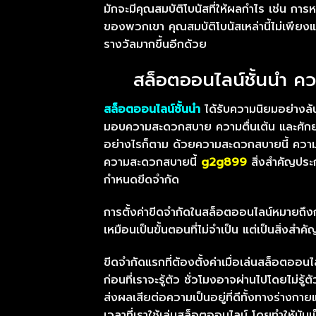
มักจะมีคุณสมบัติโบนัสที่ให้ผลกำไร เช่น การห
ของพวกเขา คุณสมบัติโบนัสเหล่านี้ไม่เพียงแต่
รางวัลมากขึ้นอีกด้วย
สล็อตออนไลน์ชั้นนำ 
สล็อตออนไลน์ชั้นนำ
ได้รับความนิยมอย่างล
มอบความสะดวกสบาย ความตื่นเต้น และศั
อย่างไรก็ตาม ด้วยความสะดวกสบายนี้ ความ
ความสะดวกสบายนี้
g2g899
สิ่งสำคัญประ
กำหนดขีดจำกัด
การตั้งค่าขีดจำกัดในสล็อตออนไลน์หมายถึงก
เหมือนเป็นขั้นตอนที่ไม่จำเป็น แต่เป็นสิ่
ขีดจำกัดแรกที่ต้องตั้งค่าเมื่อเล่นสล็อตออนไ
ก่อนที่เราจะรู้ตัว ชั่วโมงอาจผ่านไปโดยไม่รู
ส่งผลเสียต่อความเป็นอยู่ที่ดีทั้งทางร่า
เวลาที่เราใช้เล่นสล็อตออนไลน์ โดยทำให้มั