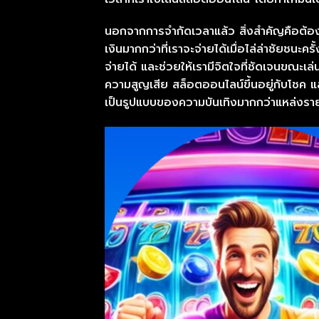
นอกจากการจำกัดเวลาแล้ว สิ่งสำคัญคือต้
เงินมากกว่าที่เราจะจ่ายได้เมื่อไล่ล่าชัยชนะ
จ่ายได้ และช่วยให้เรามีจิตใจที่ชัดเจนขณะเล
ความสูญเสีย สล็อตออนไลน์ขึ้นอยู่กับโชค และ
เป็นรูปแบบของความบันเทิงมากกว่าแหล่งราย