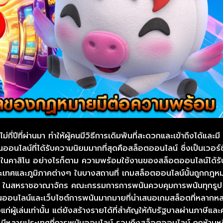
่กี่ปีที่ผ่านมา ทำให้ผู้คนมีวิธีการเดิมพันที่สะดวกและเข้าถึงได้และมี
อนไลน์ที่ได้รับความนิยมมากที่สุดคือสล็อตออนไลน์ ซึ่งเป็นเวอร์
พบในคาสิโน อย่างไรก็ตาม ความพร้อมใช้งานของสล็อตออนไลน์ได้รั
เทศและภูมิภาคต่างๆ
ในบางสถานที่ เกมสล็อตออนไลน์นั้นถูกกฎห
เช่น ในสหราชอาณาจักร คณะกรรมการการพนันควบคุมการพนันทุกรูป
โนออนไลน์และเว็บไซต์การพนันมากมายที่นำเสนอเกมสล็อตที่หลากห
ิงแก่ผู้เล่นเท่านั้น แต่ยังสร้างรายได้ที่สำคัญให้กับรัฐบาลผ่านภาษีและค