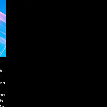
ชัน
บ
มาย
ลาย
่า