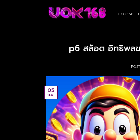
Skip
to
UOK168
content
p6 สล็อต อิทธิพล
POS
05
ก.ย.