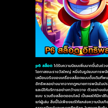
p6 สล็อต
ได้รับความนิยมเพิ่มมากขึ้นในช่วงไม
โอกาสชนะรางวัลใหญ่ หนึ่งในรูปแบบการพนันอ
เสมือนจริงของเครื่องสล็อตแบบดั้งเดิมที่
อิทธิพลอย่างมากจากกฎหมายการพนันในประ
และมีให้บริการอย่างกว้างขวาง ตัวอย่าง
แบบ รวมถึงสล็อตออนไลน์ เป็นผลให้มีคาสิ
แก่ผู้เล่น สิ่งนี้ไม่เพียงแต่ให้แหล่งความบันเท