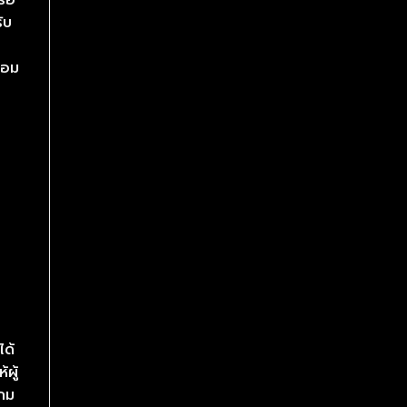
รือ
ับ
้อม
ร
ได้
ผู้
เกม