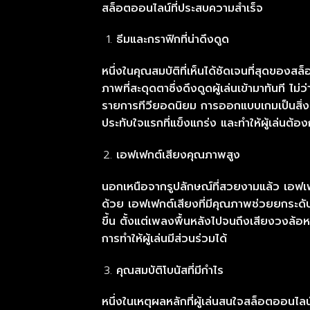
สล็อตออนไลน์ที่ประสบความสำเร็จ
ธีมและกราฟิกที่น่าดึงดูด
หนึ่งในคุณสมบัติที่เห็นได้ชัดเจนที่สุดของส
ภาพที่สะดุดตาซึ่งดึงดูดผู้เล่นเข้ามาทันที ไม่ว่
รายการทีวียอดนิยม การออกแบบเกมเป็นสิ่งส
ประทับใจแรกที่แข็งแกร่ง และทำให้ผู้เล่นต้อง
เอฟเฟกต์เสียงคุณภาพสูง
นอกเหนือจากรูปลักษณ์ที่สวยงามแล้ว เอฟ
ด้วย เอฟเฟกต์เสียงที่มีคุณภาพช่วยยกระดับ
ขึ้น ตั้งแต่เพลงพื้นหลังไปจนถึงเสียงวงล้
การทำให้ผู้เล่นมีส่วนร่วมได้
คุณสมบัติโบนัสที่มีกำไร
หนึ่งในเหตุผลหลักที่ผู้เล่นสนใจสล็อตออนไล