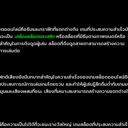
ล็อตออนไลน์คือธีมและกราฟิกที่แตกต่างกัน เกมที่ประสบความสำเร็จมั
าจะเป็น
เครื่องสล็อตคลาสสิก
หรือสล็อตที่มีธีมตามภาพยนตร์หรือ
ำคัญในการดึงดูดผู้เล่น สล็อตที่ดึงดูดสายตาสามารถสร้างความ
การเล่นต่อ
เฟกต์เสียงยังมีบทบาทสำคัญในความสำเร็จของเกมสล็อตออนไลน์อ
ประสบการณ์การเล่นเกมโดยรวม และทำให้ผู้เล่นรู้สึกดื่มด่ำกับเกม
อหมุนและเสียงผสมที่ชนะ เสียงที่เหมาะสมสามารถสร้างความแตกต่าง
น์คือความเป็นไปได้ที่จะชนะรางวัลใหญ่ เกมสล็อตที่ประสบความสำเร