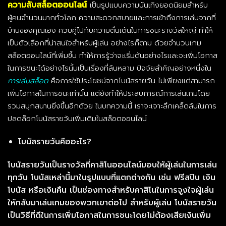
ความลับสล็อตออนไลน์
เป็นรูปแบบความบันเทิงยอดนิยมสำหรับ
ผู้คนจำนวนมากทั่วโลก ความสะดวกสบายและการเข้าถึงการเล่นจากที่
บ้านของคุณเอง ควบคู่ไปกับความตื่นเต้นในการชนะรางวัลใหญ่ ทำให้
เป็นตัวเลือกที่น่าสนใจสำหรับผู้เล่น อย่างไรก็ตาม ด้วยจำนวนเกม
สล็อตออนไลน์ที่เพิ่มขึ้น ทำให้การรู้ว่าจะเริ่มต้นอย่างไรและจะเพิ่มโอกาส
ในการชนะได้อย่างไรนั้นเป็นเรื่องที่ล้นหลาม ปัจจัยสำคัญอย่างหนึ่งใน
การเล่นสล็อต
คือการใช้ประโยชน์จากโบนัสรายวัน ไม่เพียงแต่สามารถ
เพิ่มโอกาสในการชนะเท่านั้น แต่ยังทำให้ประสบการณ์การเล่นเกมโดย
รวมสนุกสนานยิ่งขึ้นอีกด้วย ในบทความนี้ เราจะเจาะลึกเคล็ดลับในการ
ปลดล็อกโบนัสรายวันเพิ่มเติมในสล็อตออนไลน์
โบนัสรายวันคืออะไร?
โบนัสรายวันเป็นรางวัลที่คาสิโนออนไลน์มอบให้ผู้เล่นในการเล่น
ทุกวัน โบนัสเหล่านี้มาในรูปแบบที่แตกต่างกัน เช่น ฟรีสปิน เงิน
โบนัส หรือเงินคืน เป็นช่องทางสำหรับคาสิโนในการจูงใจผู้เล่น
ให้กลับมาเล่นเกมของพวกเขาต่อไป สำหรับผู้เล่น โบนัสรายวัน
เป็นวิธีที่ดีในการเพิ่มโอกาสในการชนะโดยไม่ต้องเสียเงินเพิ่ม