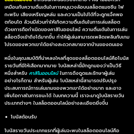
เหมือนกับความตื่นเต้นในการหมุนวงล้อบนสล็อตแมชชีน ไฟ
กะพริบ เสียงเหรียญหล่น และความเป็นไปได้ที่จะถูกแจ็คพอ
ตก้อนโต ล้วนมีส่วนทำให้เกิดความตื่นเต้นในการเล่นสล็อต
ด้วยการถือกำเนิดของคาสิโนออนไลน์ ความตื่นเต้นในการเล่น
สล็อตจึงเข้าถึงได้มากขึ้น ทำให้ผู้เล่นสามารถเพลิดเพลินกับเกม
โปรดของพวกเขาได้อย่างสะดวกสบายจากบ้านของตนเอง
หนึ่งในคุณสมบัติที่น่าหลงใหลที่สุดของสล็อตออนไลน์คือโบนัส
รายวันที่มีให้เลือกมากมาย โบนัสเหล่านี้มักถูกมองว่าเป็นวิธี
หนึ่งสำหรับ
คาสิโนออนไลน์
ในการดึงดูดและรักษาผู้เล่น
อย่างไรก็ตาม สำหรับผู้เล่น โบนัสเหล่านี้สามารถปรับปรุง
ประสบการณ์การเล่นเกมของพวกเขาได้อย่างมาก และอาจ
เพิ่มโอกาสในการชนะได้ ในบทความนี้ เราจะมาดูโบนัสรายวัน
ประเภทต่างๆ ในสล็อตออนไลน์อย่างละเอียดยิ่งขึ้น
โบนัสต้อนรับ
โบนัสรายวันประเภทแรกที่ผู้เล่นจะพบในสล็อตออนไลน์คือ