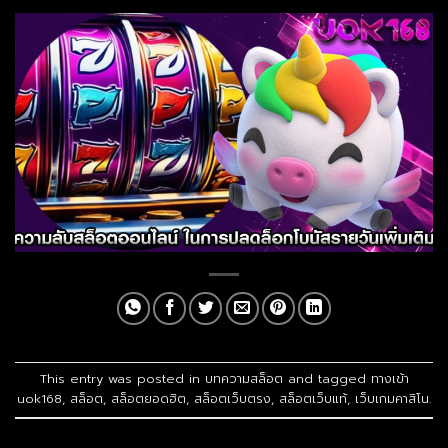
This entry was posted in
บทความสล็อต
and tagged
ทางเข้า
uok168
,
สล็อต
,
สล็อตยอดฮิต
,
สล็อตเว็บตรง
,
สล็อตเว็บแท้
,
เว็บเกมคาสิโน
.