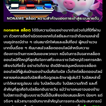
noname สล็อต
ได้รับความนิยมอย่างมากในช่วงไม่กี่ปีที่ผ่าน
มา ด้วยการถือกำเนิดของเทคโนโลยีและการเข้าถึงเกมเหล่านี้
บนอุปกรณ์ต่าง ๆ เช่นสมาร์ทโฟนและแล็ปท็อป ผู้คนจำนวน
มากขึ้นเรื่อย ๆ หันมาสนใจสล็อตออนไลน์สำหรับความ
ต้องการด้านการพนันของพวกเขา หนึ่งในการจับฉลากสล็อต
ออนไลน์ที่ใหญ่ที่สุดคือโอกาสที่จะชนะรางวัลใหญ่ด้วยการคลิก
เพียงไม่กี่ครั้ง อย่างไรก็ตาม ยังมีอีกแง่มุมหนึ่งของสล็อต
ออนไลน์ที่ผู้เล่นมักมองข้ามนั่นคือโบนัส
เว็บไซต์สล็อตออนไลน์
หลายแห่งเสนอโบนัสเพื่อดึงดูดและรักษาผู้เล่นไว้ โบนัสเหล่านี้
มาได้หลายรูปแบบ เช่น โบนัสต้อนรับ โบนัสความภักดี และที่
สำคัญที่สุดคือโบนัสล็อกอินรายวัน แม้ว่าบางคนอาจมองข้าม
โบนัสการเข้าสู่ระบบรายวันนี้เป็นเพียงข้อเสนอเล็กๆ น้อยๆ แต่
จริงๆ แล้วสามารถมีบทบาทสำคัญในการยกระดับประสบการณ์