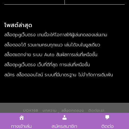
โพสต์ล่าสุด
สล็อตpgเว็บตรง เกมนี้จะให้โอกาสให้ผู้เล่นทดลองเล่นเกม
สล็อตออโต้ รวมเกมครบทุกแนว เล่นได้จบในยูสเดียว
สล็อตแตกง่าย ระบบ Auto สัมผัสการเล่นที่เหนือชั้น
สล็อตpgเว็บตรง เว็บที่ดีที่สุด การเล่นที่เหนือชั้น
สมัคร สล็อตออนไลน์ ระบบที่มีมาตรฐาน ไม่จำกัดการเดิมพัน
UOK168
บทความ
สล็อตทดลอง
ติดต่อเรา
นโยบายความเป็นส่วนตัว
SITEMAP
Copyright 2026 ©
uok168.io
ทางเข้าเล่น
สมัครสมาชิก
ติดต่อ