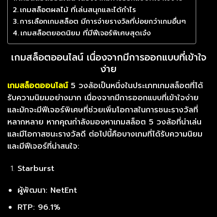
เกมสล็อตผลไม้ ที่เล่นสนุกและได้กำไร
การเลือกเกมสล็อต มีการจ่ายรางวัลที่บ่อยกว่าเกมอื่นๆ
เกมสล็อตยอดนิยม ที่มีฟีเจอร์พิเศษสุดเจ๋ง
เกมสล็อตออนไลน์ เนื่องจากมีการออกแบบที่เข้าใจ
ง่าย
เกมสล็อตออนไลน์
5 วงล้อเป็นหนึ่งในประเภทเกมสล็อตที่ได้
รับความนิยมอย่างมาก เนื่องจากมีการออกแบบที่เข้าใจง่าย
และมักจะมีฟีเจอร์พิเศษที่ช่วยเพิ่มโอกาสในการชนะรางวัลที่
หลากหลาย หากคุณกำลังมองหาเกมสล็อต 5 วงล้อที่น่าเล่น
และมีโอกาสชนะรางวัลดี ต่อไปนี้คือบางเกมที่ได้รับความนิยม
และมีฟีเจอร์ที่น่าสนใจ:
Starburst
ผู้พัฒนา: NetEnt
RTP: 96.1%