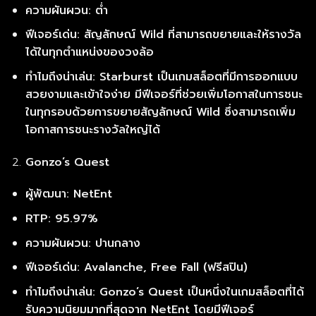
ความผันผวน: ต่ำ
ฟีเจอร์เด่น: สัญลักษณ์ Wild ที่สามารถขยายและให้รางวัล
ได้ในทุกตำแหน่งของวงล้อ
ทำไมถึงน่าเล่น: Starburst เป็นเกมสล็อตที่มีการออกแบบ
สวยงามและเข้าใจง่าย มีฟีเจอร์ที่ช่วยเพิ่มโอกาสในการชนะ
ในทุกรอบด้วยการขยายสัญลักษณ์ Wild ซึ่งสามารถเพิ่ม
โอกาสการชนะรางวัลใหญ่ได้
Gonzo’s Quest
ผู้พัฒนา: NetEnt
RTP: 95.97%
ความผันผวน: ปานกลาง
ฟีเจอร์เด่น: Avalanche, Free Fall (ฟรีสปิน)
ทำไมถึงน่าเล่น: Gonzo’s Quest เป็นหนึ่งในเกมสล็อตที่ได้
รับความนิยมมากที่สุดจาก NetEnt โดยมีฟีเจอร์