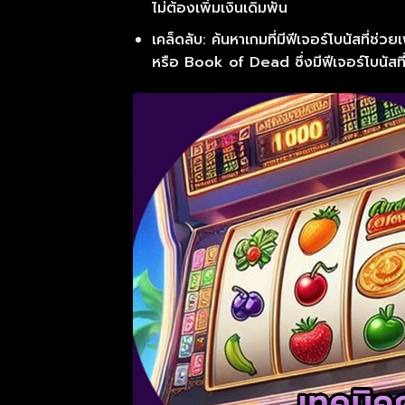
ไม่ต้องเพิ่มเงินเดิมพัน
เคล็ดลับ: ค้นหาเกมที่มีฟีเจอร์โบนัสที่
หรือ Book of Dead ซึ่งมีฟีเจอร์โบนัสท