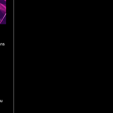
การ
ิน