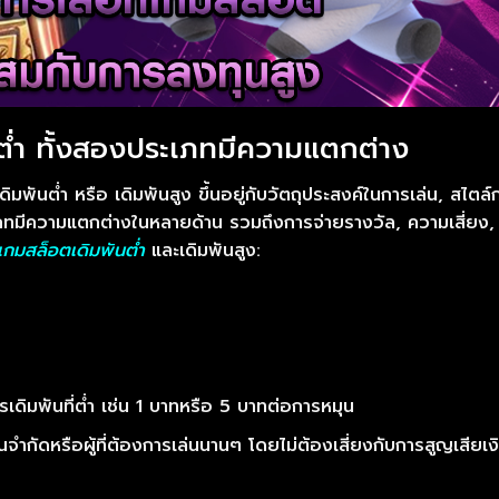
ต่ำ ทั้งสองประเภทมีความแตกต่าง
เดิมพันต่ำ หรือ เดิมพันสูง ขึ้นอยู่กับวัตถุประสงค์ในการเล่น, สไตล์
ภทมีความแตกต่างในหลายด้าน รวมถึงการจ่ายรางวัล, ความเสี่ยง,
กมสล็อตเดิมพันต่ำ
และเดิมพันสูง:
ารเดิมพันที่ต่ำ เช่น 1 บาทหรือ 5 บาทต่อการหมุน
ณจำกัดหรือผู้ที่ต้องการเล่นนานๆ โดยไม่ต้องเสี่ยงกับการสูญเสียเง