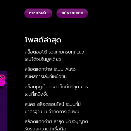
ทางเข้าเล่น
สมัครสมาชิก
โพสต์ล่าสุด
สล็อตออโต้ รวมเกมครบทุกแนว
เล่นได้จบในยูสเดียว
สล็อตแตกง่าย ระบบ Auto
สัมผัสการเล่นที่เหนือชั้น
สล็อตpgเว็บตรง เว็บที่ดีที่สุด การ
เล่นที่เหนือชั้น
สมัคร สล็อตออนไลน์ ระบบที่มี
มาตรฐาน ไม่จำกัดการเดิมพัน
สล็อตแตกง่าย ล่าสุด มีใบอนุญาต
รับรองความน่าเชื่อถือ