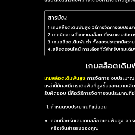
สล็อตโปรเกรสซีฟมักจะต้องการเดิมพันสูงเพื่อ
สารบัญ
เกมสล็อตเดิมพันสูง วิธีการจัดการงบประม
เทคนิคการเลือกเกมสล็อต ที่เหมาะสมกับกา
เกมสล็อตเดิมพันต่ำ ทั้งสองประเภทมีควา
สล็อตออนไลน์ การเลือกที่ดีสำหรับเกมเดิม
เกมสล็อตเดิม
เกมสล็อตเดิมพันสูง
การจัดการ งบประมาณ ส
เหล่านี้มักจะมีการเดิมพันที่สูงขึ้นและความเ
รับผิดชอบ นี่คือวิธีการจัดการงบประมาณที่ช
กำหนดงบประมาณที่แน่นอน
ก่อนที่จะเริ่มเล่นเกมสล็อตเดิมพันสูง ค
หรือเงินสำรองของคุณ