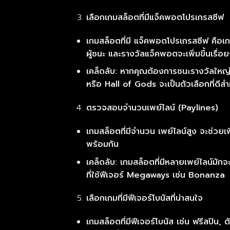
เลือกเกมสล็อตที่มีแจ็คพอตโปรเกรสซีฟ
เกมสล็อตที่มี แจ็คพอตโปรเกรสซีฟ คือเก
ผู้ชนะ และรางวัลแจ็คพอตจะเพิ่มขึ้นเรื่อยๆ
เคล็ดลับ: หากคุณต้องการชนะรางวัลให
หรือ Hall of Gods จะเป็นตัวเลือกที่ดีส
ตรวจสอบจำนวนเพย์ไลน์ (Paylines)
เกมสล็อตที่มีจำนวน เพย์ไลน์สูง จะช่วย
พร้อมกัน
เคล็ดลับ: เกมสล็อตที่มีหลายเพย์ไลน์มั
ที่ใช้ฟีเจอร์ Megaways เช่น Bonanza
เลือกเกมที่มีฟีเจอร์โบนัสที่น่าสนใจ
เกมสล็อตที่มีฟีเจอร์โบนัส เช่น ฟรีสปิน