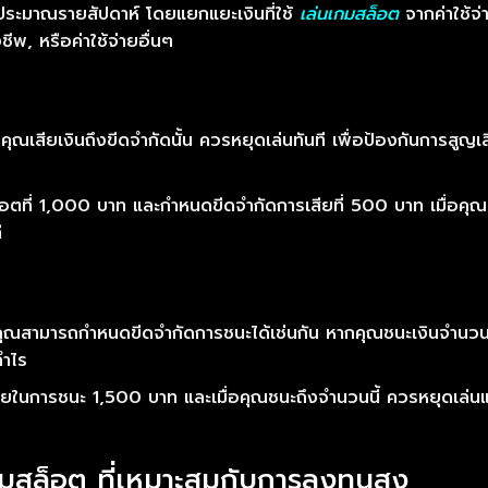
ประมาณรายสัปดาห์ โดยแยกแยะเงินที่ใช้
เล่นเกมสล็อต
จากค่าใช้จ่
ชีพ, หรือค่าใช้จ่ายอื่นๆ
ุณเสียเงินถึงขีดจำกัดนั้น ควรหยุดเล่นทันที เพื่อป้องกันการสูญเ
็อตที่ 1,000 บาท และกำหนดขีดจำกัดการเสียที่ 500 บาท เมื่อคุณ
ี
 คุณสามารถกำหนดขีดจำกัดการชนะได้เช่นกัน หากคุณชนะเงินจำนว
กำไร
หมายในการชนะ 1,500 บาท และเมื่อคุณชนะถึงจำนวนนี้ ควรหยุดเล่น
มสล็อต ที่เหมาะสมกับการลงทุนสูง