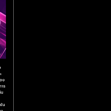
ง
ะ
ของ
ีการ
ัน
ตใน