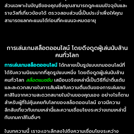
ส่วนเฉพาะในบัญชีของคุณซึ่งคุณสามารถดูคะแนนปัจจุบันและ
รางวัลที่เกี่ยวข้องได้ ตรวจสอบส่วนนี้เป็นประจำเพื่อให้คุณ
สามารถแลกคะแนนได้ก่อนที่คะแนนจะหมดอายุ
การเล่นเกมสล็อตออนไลน์ โดยดึงดูดผู้เล่นนับล้าน
คนทั่วโลก
การเล่นเกมสล็อตออนไลน์
ได้กลายเป็นรูปแบบเกมออนไลน์ที่
ได้รับความนิยมมากที่สุดรูปแบบหนึ่ง โดยดึงดูดผู้เล่นนับล้าน
คนทั่วโลก
สล็อตแมชชีน
เสมือนจริงเหล่านี้เป็นวิธีที่น่าตื่นเต้น
และสะดวกสบายในการสัมผัสกับความตื่นเต้นของการเล่นเกม
คาสิโนจากความสะดวกสบายในบ้านของคุณเอง อย่างไรก็ตาม
สำหรับผู้ที่ไม่คุ้นเคยกับโลกของสล็อตออนไลน์ อาจมีความ
ลึกลับเกี่ยวกับเกมเหล่านี้และความเชื่อมโยงระหว่างเกมเหล่านี้
กับเกมคาสิโนอื่นๆ
ในบทความนี้ เราจะเจาะลึกลงไปถึงความเชื่อมโยงระหว่าง