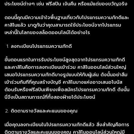
ประโยชน์ต่างๆ เช่น ฟรีสปิน เงินคืน หรือแม้แต่ของขวัญจริง
ตอนนี้คุณมีความเข้าใจพื้นฐานเกี่ยวกับโปรแกรมความภักดีและ
คาสิโนแล้ว มาดูกันว่าคุณสามารถใช้ประโยชน์จากโปรแกรม
เหล่านี้ในโลกของสล็อตออนไลน์ได้อย่างไร
ลงทะเบียนโปรแกรมความภักดี
ขั้นตอนแรกในการรับประโยชน์สูงสุดจากโปรแกรมความภักดี
และคาสิโนคือการลงทะเบียนเข้าร่วม คาสิโนออนไลน์ส่วนใหญ่
เสนอโปรแกรมความภักดีบางรูปแบบให้กับผู้เล่น ดังนั้นอย่าลืม
เข้าร่วมทันทีที่คุณสร้างบัญชี คาสิโนบางแห่งอาจเสนอโบนัส
ต้อนรับหรือฟรีสปินเพียงเพื่อสมัครโปรแกรมความภักดี ดังนั้น
นี่จึงเป็นสถานการณ์ที่ทั้งสองฝ่ายได้ประโยชน์
ติดตามรางวัลและคะแนนของคุณ
เมื่อคุณลงทะเบียนในโปรแกรมความภักดีแล้ว สิ่งสำคัญคือการ
ติดตามรางวัลและคะแนนของคุณ คาสิโนออนไลน์ส่วนใหญ่มี