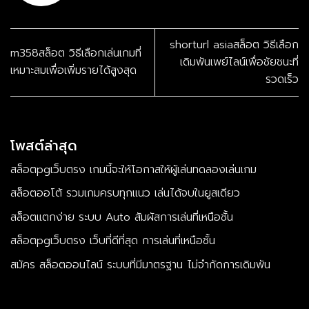
shorturl asiaสล็อต วิธีเลือก
m358สล็อต วิธีเลือกเล่นเกมที่
เดิมพันเพย์ไลน์เพื่อชัยชนะที่
เหมาะสมเพื่อเพิ่มรายได้สูงสุด
รวดเร็ว
โพสต์ล่าสุด
สล็อตpgเว็บตรง เกมนี้จะให้โอกาสให้ผู้เล่นทดลองเล่นเกม
สล็อตออโต้ รวมเกมครบทุกแนว เล่นได้จบในยูสเดียว
สล็อตแตกง่าย ระบบ Auto สัมผัสการเล่นที่เหนือชั้น
สล็อตpgเว็บตรง เว็บที่ดีที่สุด การเล่นที่เหนือชั้น
สมัคร สล็อตออนไลน์ ระบบที่มีมาตรฐาน ไม่จำกัดการเดิมพัน