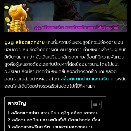
g2g สล็อตแตกง่าย
เกมที่มีความผันผวนสูงมักจะมีช่องจ่ายเงิน
น้อยกว่าและมีขีดจำกัดการเดิมพันที่สูงกว่า ทำให้เหมาะสำหรับผู้เล่นที่
มีเงินทุนมากกว่า ข้อเสียเปรียบหลักของเกมสล็อตที่มีความผันผวน
สูงคือผู้เล่นอาจต้องเจอกับปัญหาที่ต่อเนื่องยาวนานโดยไม่ชนะ
อะไรเลย สิ่งนี้สามารถทำให้หมดสิ้นลงอย่างรวดเร็ว เกมสล็อต
ออนไลน์ในส่วนต่างๆของโลก
สล็อตแตกง่าย แจกจริง
การพนัน
ออนไลน์เติบโตอย่างรวดเร็วในช่วงไม่กี่ปีที่ผ่านมา
สารบัญ
สล็อตแตกง่าย ความนิยม g2g สล็อตแตกง่าย
สล็อตยอดนิยม การพนันที่เติบโตอย่างต่อเนื่อง
สล็อตแจกฟรีเครดิต มอบความสะดวกสบาย