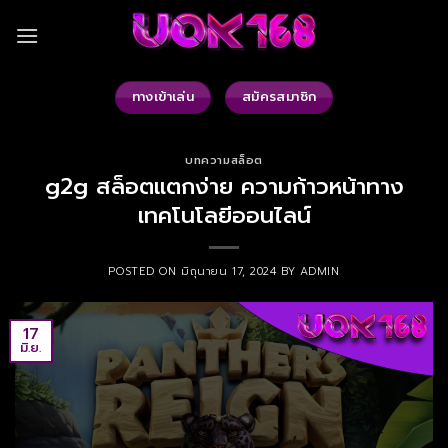
Skip
to
content
ทางเข้าเล่น
สมัครสมาชิก
บทความสล็อต
g2g สล็อตแตกง่าย ความก้าวหน้าทาง
เทคโนโลยีออนไลน์
POSTED ON
มิถุนายน 17, 2024
BY
ADMIN
17
มิ.ย.