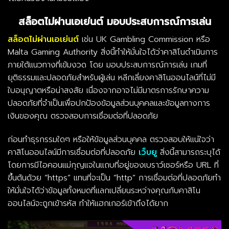
สล็อตไม่ผ่านเอเย่นต์ มอบประสบการณ์การเล่น
สล็อตไม่ผ่านเอเย่นต์
เช่น UK Gambling Commission หรือ
Malta Gaming Authority สิ่งนี้ทําให้มั่นใจได้ว่าคาสิโนดําเนินการ
ภายใต้แนวทางที่เข้มงวด โดย มอบประสบการณ์การเล่น เกมที่
ยุติธรรมและปลอดภัยสําหรับผู้เล่น หลีกเลี่ยงคาสิโนออนไลน์ที่ไม่มี
ใบอนุญาตหรือน่าสงสัย เนื่องจากอาจไม่มีมาตรการรักษาความ
ปลอดภัยที่จําเป็นเพื่อปกป้องข้อมูลส่วนบุคคลและข้อมูลทางการ
เงินของคุณ ตรวจสอบการเชื่อมต่อที่ปลอดภัย
ก่อนทําธุรกรรมใดๆ หรือให้ข้อมูลส่วนบุคคล ตรวจสอบให้แน่ใจว่า
คาสิโนออนไลน์มีการเชื่อมต่อที่ปลอดภัย
เว็บยู
สิ่งนี้สามารถระบุได้
โดยการมีไอคอนแม่กุญแจในแถบที่อยู่ของเบราว์เซอร์หรือ URL ที่
ขึ้นต้นด้วย “https” แทนที่จะเป็น “http” การเชื่อมต่อที่ปลอดภัยทํา
ให้มั่นใจได้ว่าข้อมูลทั้งหมดที่แลกเปลี่ยนระหว่างคุณกับคาสิโน
ออนไลน์จะถูกเข้ารหัส ทําให้แฮกเกอร์เข้าถึงได้ยาก