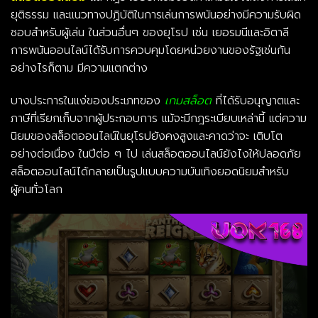
ยุติธรรม และแนวทางปฏิบัติในการเล่นการพนันอย่างมีความรับผิด
ชอบสำหรับผู้เล่น ในส่วนอื่นๆ ของยุโรป เช่น เยอรมนีและอิตาลี
การพนันออนไลน์ได้รับการควบคุมโดยหน่วยงานของรัฐเช่นกัน
อย่างไรก็ตาม มีความแตกต่าง
บางประการในแง่ของประเภทของ
เกมสล็อต
ที่ได้รับอนุญาตและ
ภาษีที่เรียกเก็บจากผู้ประกอบการ แม้จะมีกฎระเบียบเหล่านี้ แต่ความ
นิยมของสล็อตออนไลน์ในยุโรปยังคงสูงและคาดว่าจะ เติบโต
อย่างต่อเนื่อง ในปีต่อ ๆ ไป เล่นสล็อตออนไลน์ยังไงให้ปลอดภัย
สล็อตออนไลน์ได้กลายเป็นรูปแบบความบันเทิงยอดนิยมสําหรับ
ผู้คนทั่วโลก