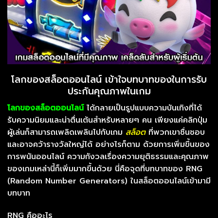
โลกของสล็อตออนไลน์ เข้าใจบทบาทของในการรับ
ประกันคุณภาพในเกม
โลกของสล็อตออนไลน์
ได้กลายเป็นรูปแบบความบันเทิงที่ได้
รับความนิยมและน่าตื่นเต้นสำหรับหลายๆ คน เพียงแค่คลิกปุ่ม
ผู้เล่นก็สามารถเพลิดเพลินไปกับเกม
สล็อต
ที่พวกเขาชื่นชอบ
และอาจคว้ารางวัลใหญ่ได้ อย่างไรก็ตาม ด้วยการเพิ่มขึ้นของ
การพนันออนไลน์ ความกังวลเรื่องความยุติธรรมและคุณภาพ
ของเกมเหล่านี้ก็เพิ่มมากขึ้นด้วย นี่คือจุดที่บทบาทของ RNG
(Random Number Generators) ในสล็อตออนไลน์เข้ามามี
บทบาท
RNG คืออะไร