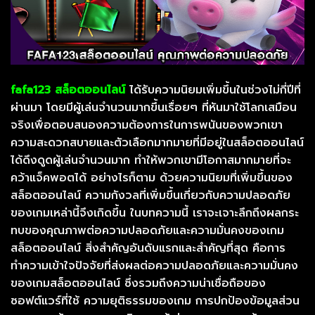
fafa123 สล็อตออนไลน์
ได้รับความนิยมเพิ่มขึ้นในช่วงไม่กี่ปีที่
ผ่านมา โดยมีผู้เล่นจำนวนมากขึ้นเรื่อยๆ ที่หันมาใช้โลกเสมือน
จริงเพื่อตอบสนองความต้องการในการพนันของพวกเขา
ความสะดวกสบายและตัวเลือกมากมายที่มีอยู่ในสล็อตออนไลน์
ได้ดึงดูดผู้เล่นจำนวนมาก ทำให้พวกเขามีโอกาสมากมายที่จะ
คว้าแจ็คพอตได้ อย่างไรก็ตาม ด้วยความนิยมที่เพิ่มขึ้นของ
สล็อตออนไลน์ ความกังวลที่เพิ่มขึ้นเกี่ยวกับความปลอดภัย
ของเกมเหล่านี้จึงเกิดขึ้น ในบทความนี้ เราจะเจาะลึกถึงผลกระ
ทบของคุณภาพต่อความปลอดภัยและความมั่นคงของเกม
สล็อตออนไลน์
สิ่งสำคัญอันดับแรกและสำคัญที่สุด คือการ
ทำความเข้าใจปัจจัยที่ส่งผลต่อความปลอดภัยและความมั่นคง
ของเกมสล็อตออนไลน์ ซึ่งรวมถึงความน่าเชื่อถือของ
ซอฟต์แวร์ที่ใช้ ความยุติธรรมของเกม การปกป้องข้อมูลส่วน