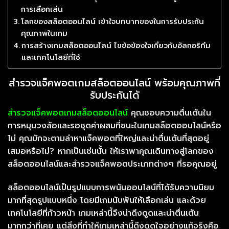
การเลือกเล่น
โลกของสล็อตออนไลน์ เข้าใจบทบาทของในการรับประกัน
คุณภาพในเกม
การสร้างเกมสล็อตออนไลน์ ไขข้อข้องใจเกี่ยวกับอัลกอริทึม
และเทคโนโลยีที่ใช้
สำรวจแจ็คพอตเกมสล็อตออนไลน์ พร้อมคุณภาพที่
รับประกันได้
สำรวจแจ็คพอตเกมสล็อตออนไลน์
คุณชอบความตื่นเต้นใน
การหมุนวงล้อและรอชุดค่าผสมที่ชนะในเกมสล็อตออนไลน์หรือ
ไม่ คุณมักจะตามล่าหาแจ็คพอตที่ใหญ่และน่าตื่นเต้นที่สุดอยู่
เสมอหรือไม่? หากเป็นเช่นนั้น ให้เราพาคุณเดินทางสู่โลกของ
สล็อตออนไลน์และสำรวจแจ็คพอตประเภทต่างๆ ที่รอคุณอยู่
สล็อตออนไลน์เป็นรูปแบบการพนันออนไลน์ที่ได้รับความนิยม
มากที่สุดรูปแบบหนึ่ง โดยมีเกมนับพันให้เลือกเล่น และด้วย
เทคโนโลยีที่ก้าวหน้า เกมเหล่านี้จึงน่าดึงดูดและน่าตื่นเต้น
มากกว่าที่เคย แต่สิ่งที่ทำให้เกมเหล่านี้ดึงดูดใจอย่างแท้จริงคือ