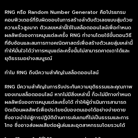
RNG หรือ Random Number Generator คือโปรแกรม
คอมพิวเตอร์ที่รับผิดชอบในการสร้างลำดับตัวเลขแบบสุ่มด้วย
ความเร็วสูงมาก ตัวเลขเหล่านี้ใช้ในสล็อตออนไลน์เพื่อกำหนด
ผลลัพธ์ของการหมุนแต่ละครั้ง RNG ทำงานโดยใช้ขั้นตอนวิธี
ที่ซับซ้อนและสมการทางคณิตศาสตร์เพื่อสร้างตัวเลขสุ่มเหล่านี้
ทำให้มั่นใจได้ว่าการหมุนแต่ละครั้งนั้นไม่สามารถคาดเดาได้และ
ยุติธรรมอย่างสมบูรณ์
ทำไม RNG ถึงมีความสำคัญในสล็อตออนไลน์
RNG มีความสำคัญในการรับประกันความยุติธรรมและคุณภาพ
ของเกมสล็อตออนไลน์ หากไม่มีสิ่งเหล่านี้ ก็จะไม่มีทางกำหนด
ผลลัพธ์ของการหมุนแต่ละครั้งได้ ทำให้ผู้ดำเนินการสามารถ
บิดเบือนผลลัพธ์เพื่อประโยชน์ของตนเองได้อย่างง่ายดาย
ซึ่งอาจนำไปสู่การปฏิบัติด้านการเล่นเกมที่ไม่เป็นธรรมและการ
โกง ซึ่งอาจส่งผลเสียต่อผู้เล่นและอุตสาหกรรมโดยรวมได้