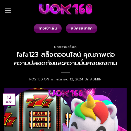
Skip
to
content
ทางเข้าเล่น
สมัครสมาชิก
บทความสล็อต
fafa123 สล็อตออนไลน์ คุณภาพต่อ
ความปลอดภัยและความมั่นคงของเกม
POSTED ON
พฤศจิกายน 12, 2024
BY
ADMIN
12
พ.ย.