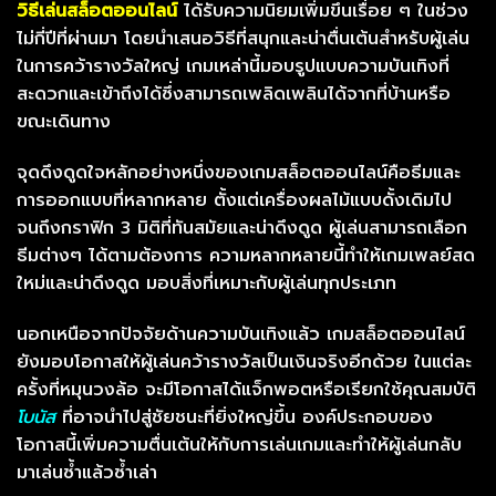
วิธีเล่นสล็อตออนไลน์
ได้รับความนิยมเพิ่มขึ้นเรื่อย ๆ ในช่วง
ไม่กี่ปีที่ผ่านมา โดยนำเสนอวิธีที่สนุกและน่าตื่นเต้นสำหรับผู้เล่น
ในการคว้ารางวัลใหญ่ เกมเหล่านี้มอบรูปแบบความบันเทิงที่
สะดวกและเข้าถึงได้ซึ่งสามารถเพลิดเพลินได้จากที่บ้านหรือ
ขณะเดินทาง
จุดดึงดูดใจหลักอย่างหนึ่งของเกมสล็อตออนไลน์คือธีมและ
การออกแบบที่หลากหลาย ตั้งแต่เครื่องผลไม้แบบดั้งเดิมไป
จนถึงกราฟิก 3 มิติที่ทันสมัยและน่าดึงดูด ผู้เล่นสามารถเลือก
ธีมต่างๆ ได้ตามต้องการ ความหลากหลายนี้ทำให้เกมเพลย์สด
ใหม่และน่าดึงดูด มอบสิ่งที่เหมาะกับผู้เล่นทุกประเภท
นอกเหนือจากปัจจัยด้านความบันเทิงแล้ว เกมสล็อตออนไลน์
ยังมอบโอกาสให้ผู้เล่นคว้ารางวัลเป็นเงินจริงอีกด้วย ในแต่ละ
ครั้งที่หมุนวงล้อ จะมีโอกาสได้แจ็กพอตหรือเรียกใช้คุณสมบัติ
โบนัส
ที่อาจนำไปสู่ชัยชนะที่ยิ่งใหญ่ขึ้น องค์ประกอบของ
โอกาสนี้เพิ่มความตื่นเต้นให้กับการเล่นเกมและทำให้ผู้เล่นกลับ
มาเล่นซ้ำแล้วซ้ำเล่า