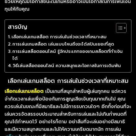
ช่วยให้คุณมีโอกาสชนะในเกมหรืออาจเป็นโอกาสในการเพิ่มเงิน
ทุนให้กับคุณ
สารบัญ
เลือกเล่นเกมสล็อต การเล่นในช่วงเวลาที่เหมาะสม
การเล่นเกมสล็อต เล่นแบบไหนถึงจะได้สปินเยอะที่สุด
การเล่นสล็อตออนไลน์ รู้จักประเภทของเกมสล็อตที่ทำเงิน
ได้
วิธีเล่นสล็อตออนไลน์ ความสนุกและโอกาสในการเดิมพัน
เลือกเล่นเกมสล็อต การเล่นในช่วงเวลาที่เหมาะสม
เลือกเล่นเกมสล็อต
เป็นเกมที่สนุกสำหรับผู้เล่นทุกคน แต่ควร
จำกัดเวลาเล่นเพื่อป้องกันการสูญเสียเงินทุนมากเกินไป คุณ
ควรเล่นในขณะที่มีสมาธิและไม่มีการรบกวนใดๆ อีกทั้งก่อนที่จะ
เล่นควรจัดสรรงบประมาณสำหรับการเล่นและไม่เกินกำหนดที่
คุณได้กำหนดไว้ อย่างไรก็ตาม อย่าลืมที่จะเล่นอย่างมีสมาธิ
และมีความสนุกสนานและไม่ให้ความเครียดมากนัก การเล่น