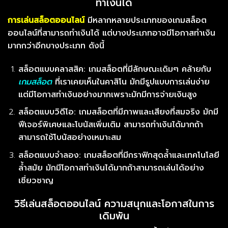
ทำเงินได้
การเล่นสล็อตออนไลน์
มีหลากหลายประเภทของเกมสล็อต
ออนไลน์ที่สามารถทำเงินได้ แต่บางประเภทอาจมีโอกาสทำเงิน
มากกว่าอีกบางประเภท ดังนี้
สล็อตแบบคลาสสิค: เกมสล็อตที่มีลักษณะเดิมๆ คล้ายกับ
เกมสล็อต
ที่เราเคยเห็นในคาสิโน มักมีรูปแบบการเล่นง่าย
แต่มีโอกาสทำเงินอย่างมากเพราะมักมีการจ่ายเงินสูง
สล็อตแบบวิดีโอ: เกมสล็อตที่มีภาพและเสียงที่สมจริง มักมี
ฟีเจอร์พิเศษและโบนัสเพิ่มเติม สามารถทำเงินได้มากถ้า
สามารถใช้โบนัสอย่างเหมาะสม
สล็อตแบบจำลอง: เกมสล็อตที่มีกราฟิกสุดล้ำและเทคโนโลยี
ล้ำสมัย มักมีโอกาสทำเงินได้มากถ้าสามารถเล่นได้อย่าง
เชี่ยวชาญ
วิธีเล่นสล็อตออนไลน์
ความสนุกและโอกาสในการ
เดิมพัน