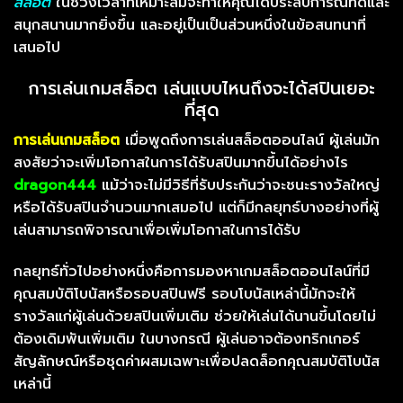
สล็อต
ในช่วงเวลาที่เหมาะสมจะทำให้คุณได้ประสบการณ์ที่ดีและ
สนุกสนานมากยิ่งขึ้น และอยู่เป็นเป็นส่วนหนึ่งในข้อสนทนาที่
เสนอไป
การเล่นเกมสล็อต
เล่นแบบไหนถึงจะได้สปินเยอะ
ที่สุด
การเล่นเกมสล็อต
เมื่อพูดถึงการเล่นสล็อตออนไลน์ ผู้เล่นมัก
สงสัยว่าจะเพิ่มโอกาสในการได้รับสปินมากขึ้นได้อย่างไร
dragon444
แม้ว่าจะไม่มีวิธีที่รับประกันว่าจะชนะรางวัลใหญ่
หรือได้รับสปินจำนวนมากเสมอไป แต่ก็มีกลยุทธ์บางอย่างที่ผู้
เล่นสามารถพิจารณาเพื่อเพิ่มโอกาสในการได้รับ
กลยุทธ์ทั่วไปอย่างหนึ่งคือการมองหาเกมสล็อตออนไลน์ที่มี
คุณสมบัติโบนัสหรือรอบสปินฟรี รอบโบนัสเหล่านี้มักจะให้
รางวัลแก่ผู้เล่นด้วยสปินเพิ่มเติม ช่วยให้เล่นได้นานขึ้นโดยไม่
ต้องเดิมพันเพิ่มเติม ในบางกรณี ผู้เล่นอาจต้องทริกเกอร์
สัญลักษณ์หรือชุดค่าผสมเฉพาะเพื่อปลดล็อกคุณสมบัติโบนัส
เหล่านี้