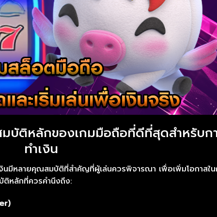
บัติหลักของเกมมือถือที่ดีที่สุดสำหรับก
ทำเงิน
เงินมีหลายคุณสมบัติที่สำคัญที่ผู้เล่นควรพิจารณา เพื่อเพิ่มโอกาสใ
ัติหลักที่ควรคำนึงถึง:
er)