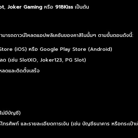
ot
,
Joker Gaming
หรือ
918Kiss
เป็นต้น
 สามารถดาวน์โหลดแอปพลิเคชันของคาสิโนนั้นๆ ตามขั้นตอนดังนี้:
App Store (iOS) หรือ Google Play Store (Android)
โหลด (เช่น SlotXO, Joker123, PG Slot)
หลดและติดตั้งเสร็จ
ม่มีบัญชี)
ร์โทรศัพท์ และรายละเอียดการเงิน (เช่น บัญชีธนาคาร หรือกระเป๋าเ