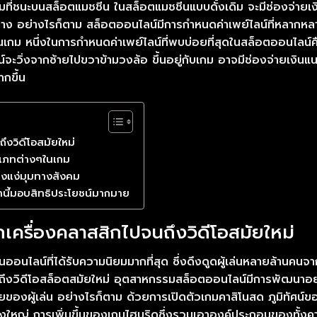
ผสมที่ชนะบนสล็อตแมชชีน ในสล็อตแมชชีนแบบดั้งเดิม จะมีช่องจ่ายเง
กลาง อย่างไรก็ตาม สล็อตออนไลน์มีการกำหนดค่าเพย์ไลน์ที่หลากหล
่นเกม
หนึ่งในการกำหนดค่าเพย์ไลน์ที่พบบ่อยที่สุดในสล็อตออนไลน์ค
น์จะวิ่งจากซ้ายไปขวาข้ามวงล้อ ขึ้นอยู่กับเกม อาจมีช่องจ่ายเงินแ
ากขึ้น
งวิดีโอสมัยใหม่
เภทต่างๆในเกม
งแง่มุมทางสังคม
่านี้มอบสิทธิประโยชน์มากมาย
ครื่องคลาสสิกไปจนถึงวิดีโอสมัยใหม่
ออนไลน์ที่ได้รับความนิยมมากที่สุด ซึ่งดึงดูดผู้เล่นหลายล้านคนจา
นถึงวิดีโอสล็อตสมัยใหม่ อุตสาหกรรมสล็อตออนไลน์มีการพัฒนาอย
งผู้เล่น อย่างไรก็ตาม ด้วยการเปิดตัวเกมคาสิโนสด ภูมิทัศน์ข
้งใหญ่ การเพิ่มขึ้นของเกมไฮบริดซึ่งรวมเอาองค์ประกอบของทั้งคา