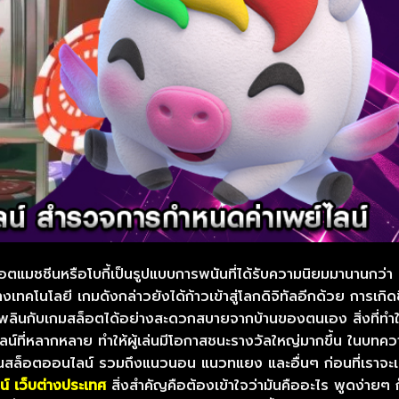
อสล็อตแมชชีนหรือโบกี้เป็นรูปแบบการพนันที่ได้รับความนิยมมานานกว่า
คโนโลยี เกมดังกล่าวยังได้ก้าวเข้าสู่โลกดิจิทัลอีกด้วย การเกิดข
เพลินกับเกมสล็อตได้อย่างสะดวกสบายจากบ้านของตนเอง สิ่งที่ทำใ
น์ที่หลากหลาย ทำให้ผู้เล่นมีโอกาสชนะรางวัลใหญ่มากขึ้น ในบทคว
ๆ ในสล็อตออนไลน์ รวมถึงแนวนอน แนวทแยง และอื่นๆ
ก่อนที่เราจะ
์ เว็บต่างประเทศ
สิ่งสำคัญคือต้องเข้าใจว่ามันคืออะไร พูดง่ายๆ ก