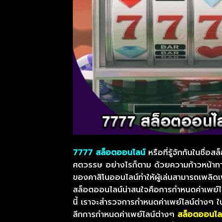
7777 สล็อตออนไลน์
หรือที่รู้จักกันในชื่
ศตวรรษ อย่างไรก็ตาม ด้วยความก้าวหน้าทางเท
ของคาสิโนออนไลน์ทำให้ผู้เล่นสามารถเพลิด
สล็อตออนไลน์น่าสนใจคือการกำหนดค่าเพย์ไล
นี้ เราจะสำรวจการกำหนดค่าเพย์ไลน์ต่าง
ลึกการกำหนดค่าเพย์ไลน์ต่างๆ
สล็อตออนไลน