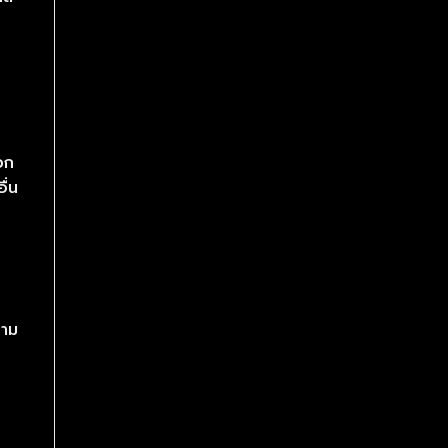
วก
ื่น
วาม