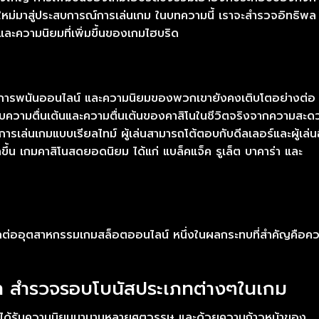
ิใหม่มาสู่ประสบการณ์การเล่นเกม ในบทความนี้ เราจะสำรวจอิทธิพล
และความนิยมที่เพิ่มขึ้นของเกมไฮบริด
งการพนันออนไลน์ และความนิยมของพวกเขายังคงเติบโตอย่างต่อ
มผัสกับความตื่นเต้นและความตื่นเต้นของคาสิโนในชีวิตจริงจากความสะด
ล่นเกมแบบเรียลไทม์ ผู้เล่นสามารถโต้ตอบกับดีลเลอร์และผู้เล่นอ
กขึ้น เกมคาสิโนสดยอดนิยม ได้แก่ แบล็คแจ็ค รูเล็ต บาคาร่า และ
กต่ออุตสาหกรรมเกมสล็อตออนไลน์ หนึ่งในผลกระทบที่สำคัญคือค
า สำรวจรอบโบนัสประเภทต่างๆในเกม
ี่ได้รับความนิยมมานานหลายศตวรรษ และด้วยความก้าวหน้าของ