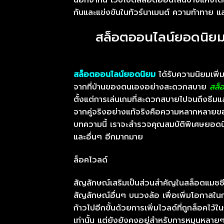
กันและแข่งขันในทัวร์นาเมนต์ ความท้าทาย แ
สล็อตออนไลน์ยอดนิยม เว
สล็อตออนไลน์ยอดนิยม
ได้รับความนิยมเพิ่
จากที่บ้านของตนเองอย่างสะดวกสบาย
สล็
ตั้งแต่การเล่นเกมที่สะดวกสบายไปจนถึงธีมและ
จากคู่จริงอย่างแท้จริงคือความหลากหลายของคุ
บทความนี้ เราจะสำรวจคุณสมบัติพิเศษยอดน
และอื่นๆ อีกมากมาย
ล็อคไวลด์
สัญลักษณ์เสริมเป็นส่วนสำคัญในสล็อตแมชชี
สัญลักษณ์อื่นๆ บนวงล้อ เพื่อเพิ่มโอกาสใ
ก้าวไปอีกขั้นด้วยการเพิ่มไวลด์ที่ถูกล็อคไว้
เท่านั้น แต่ยังยังคงอยู่สำหรับการหมุนหลายๆ 