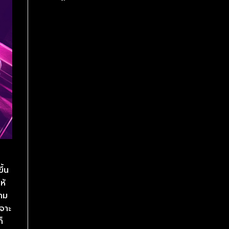
ึ้น
ห้
าม
เจาะ
็