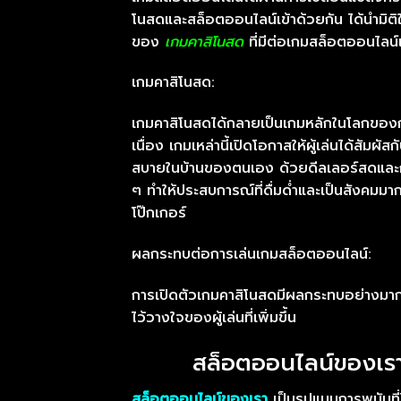
โนสดและสล็อตออนไลน์เข้าด้วยกัน ได้นำมิต
ของ
เกมคาสิโนสด
ที่มีต่อเกมสล็อตออนไลน์
เกมคาสิโนสด:
เกมคาสิโนสดได้กลายเป็นเกมหลักในโลกขอ
เนื่อง เกมเหล่านี้เปิดโอกาสให้ผู้เล่นได้สั
สบายในบ้านของตนเอง ด้วยดีลเลอร์สดและการเ
ๆ ทำให้ประสบการณ์ที่ดื่มด่ำและเป็นสังคมมา
โป๊กเกอร์
ผลกระทบต่อการเล่นเกมสล็อตออนไลน์:
การเปิดตัวเกมคาสิโนสดมีผลกระทบอย่างมา
ไว้วางใจของผู้เล่นที่เพิ่มขึ้น
สล็อตออนไลน์ของเร
สล็อตออนไลน์ของเรา
เป็นรูปแบบการพนันท