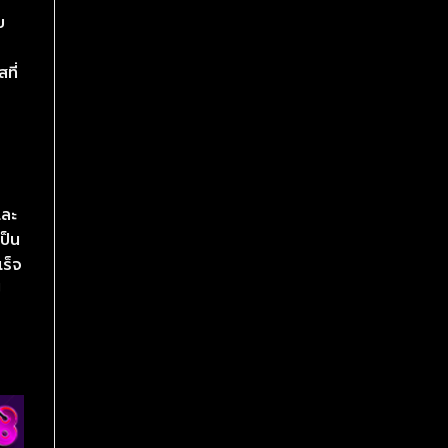
บ
ที่
และ
ป็น
เร็จ
ป