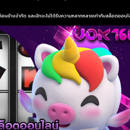
ค่อนข้างจำกัด และมักจะไม่ได้รับความหลากหลายเท่ากับสล็อตออนไ