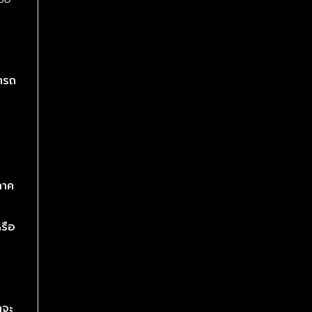
มารถ
ภาค
หรือ
กจะ