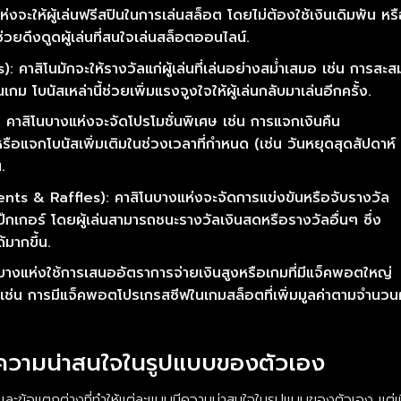
งจะให้ผู้เล่นฟรีสปินในการเล่นสล็อต โดยไม่ต้องใช้เงินเดิมพัน หร
้ช่วยดึงดูดผู้เล่นที่สนใจเล่นสล็อตออนไลน์.
าสิโนมักจะให้รางวัลแก่ผู้เล่นที่เล่นอย่างสม่ำเสมอ เช่น การสะส
ม โบนัสเหล่านี้ช่วยเพิ่มแรงจูงใจให้ผู้เล่นกลับมาเล่นอีกครั้ง.
คาสิโนบางแห่งจะจัดโปรโมชั่นพิเศษ เช่น การแจกเงินคืน
หรือแจกโบนัสเพิ่มเติมในช่วงเวลาที่กำหนด (เช่น วันหยุดสุดสัปดาห์
.
ts & Raffles): คาสิโนบางแห่งจะจัดการแข่งขันหรือจับรางวัล
ป๊กเกอร์ โดยผู้เล่นสามารถชนะรางวัลเงินสดหรือรางวัลอื่นๆ ซึ่ง
้มากขึ้น.
บางแห่งใช้การเสนออัตราการจ่ายเงินสูงหรือเกมที่มีแจ็คพอตใหญ่
หญ่ เช่น การมีแจ็คพอตโปรเกรสซีฟในเกมสล็อตที่เพิ่มมูลค่าตามจำนวนผ
ีความน่าสนใจในรูปแบบของตัวเอง
ละข้อแตกต่างที่ทำให้แต่ละแบบมีความน่าสนใจในรูปแบบของตัวเอง แต่เม