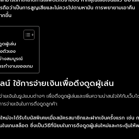
ีสามารถทำให้เกิดการเสพติดได้ง่ายขึ้น
หากคุณเสียเงินแล้ว อย่าเล่
ควรถือว่าเป็นการสูญเสียและไม่ควรไปตามหามัน
การพยายามเอาคืน
ากขึ้น
ูดผู้เล่น
งตัวเอง
ย่างสมบูรณ์
บการทำงานของเกม
์ ใช้การจ่ายเงินเพื่อดึงดูดผู้เล่น
จ่ายเงินในรูปแบบต่างๆ เพื่อดึงดูดผู้เล่นและเพิ่มความน่าสนใจให้กับเว็บไ
การจ่ายเงินในการดึงดูดลูกค้า:
หม่จะได้รับโบนัสพิเศษเมื่อสมัครสมาชิกและฝากเงินครั้งแรก เช่น 
นในเกมสล็อต ซึ่งเป็นวิธีที่นิยมในการดึงดูดผู้เล่นใหม่และกระตุ้นให