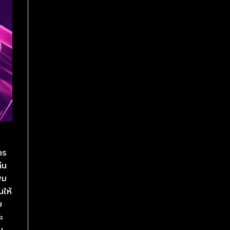
าร
่น
่ม
นให้
ย
ะ