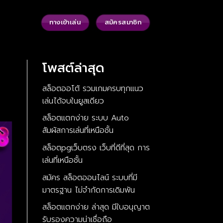
ทางเข้าเล่น
สมัครสมาชิก
โพสต์ล่าสุด
สล็อตออโต้ รวมเกมครบทุกแนว
เล่นได้จบในยูสเดียว
สล็อตแตกง่าย ระบบ Auto
สัมผัสการเล่นที่เหนือชั้น
สล็อตpgเว็บตรง เว็บที่ดีที่สุด การ
เล่นที่เหนือชั้น
สมัคร สล็อตออนไลน์ ระบบที่มี
มาตรฐาน ไม่จำกัดการเดิมพัน
สล็อตแตกง่าย ล่าสุด มีใบอนุญาต
รับรองความน่าเชื่อถือ