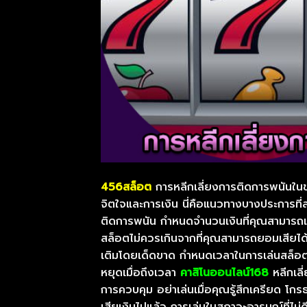
456สล็อต
การหลีกเลี่ยงการติดการพนันในขณ
จิตใจและการเงิน นี่คือแนวทางบางประการที
ติดการพนัน
กำหนดจำนวนเงินที่คุณสามารถเสี
สล็อตไม่ควรเกินจากที่คุณสามารถยอมเสียไ
เติมโดยเด็ดขาด
กำหนดเวลาในการเล่นสล็อตให้
หยุดเมื่อถึงเวลา
คาสิโนออนไลน์168
หลีกเล
การควบคุม
อย่าเล่นเมื่อคุณรู้สึกเครียด โก