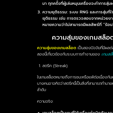
มา ทุกครั้งที่ผู้เล่นหมุนเครื่องจะทำการสุ่
ความยุติธรรม: ระบบ RNG และการสุ่มที่ใ
ยุติธรรม เช่น การตรวจสอบจากหน่วยงานอิสร
หมายความว่าไม่สามารถมีผลลัพธ์ที่ “ร้อน”
ความสุ่มของเกมสล็อ
ความสุ่มของเกมสล็อต
เป็นสองปัจจัยที่มีผลต
สองนี้เกี่ยวข้องกับระบบการทำงานของ
เกมสล
สตรีค (Streak)
ในเกมสล็อตหมายถึงการชนะหรือแพ้ต่อเนื่องกันหล
บางคนอาจคิดว่าสตรีคนี้เป็นสิ่งที่สามารถทำนาย
ลำดับ
ความจริง:
เกมสล็อตเป็นเกมที่ใช้เครื่องกำเนิดตัวเล