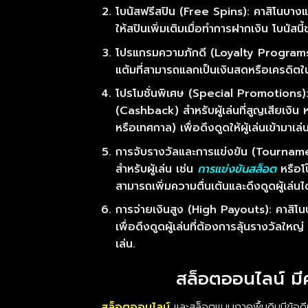
โบนัสฟรีสปิน (Free Spins): คาสิโนบางแห่
ให้สปินเพิ่มเติมเมื่อทำการฝากเงิน โบนัสนี
โปรแกรมความภักดี (Loyalty Programs): ค
แต้มที่สามารถแลกเป็นเงินสดหรือเครดิตในเก
โปรโมชั่นพิเศษ (Special Promotions): 
(Cashback) สำหรับผู้เล่นที่สูญเสียเงิน 
หรือเทศกาล) เพื่อดึงดูดให้ผู้เล่นเข้ามาเล่น
การจับรางวัลและการแข่งขัน (Tournamen
สำหรับผู้เล่น เช่น
การแข่งขันสล็อต
หรือโ
สามารถเพิ่มความตื่นเต้นและดึงดูดผู้เล่นได
การจ่ายเงินสูง (High Payouts): คาสิโน
เพื่อดึงดูดผู้เล่นที่ต้องการลุ้นรางวัลใ
เล่น.
สล็อตออนไลน์ ม
สล็อตออนไลน์
และสล็อตแบบภาคพื้นดินมีข้อดีแ