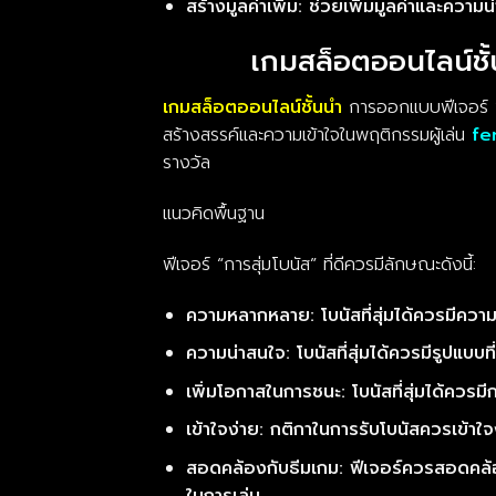
สร้างมูลค่าเพิ่ม: ช่วยเพิ่มมูลค่าและความ
เกมสล็อตออนไลน์ชั้
เกมสล็อตออนไลน์ชั้นนำ
การออกแบบฟีเจอร์ “
สร้างสรรค์และความเข้าใจในพฤติกรรมผู้เล่น
fe
รางวัล
แนวคิดพื้นฐาน
ฟีเจอร์ “การสุ่มโบนัส” ที่ดีควรมีลักษณะดังนี้:
ความหลากหลาย: โบนัสที่สุ่มได้ควรมีความหล
ความน่าสนใจ: โบนัสที่สุ่มได้ควรมีรูปแบบที
เพิ่มโอกาสในการชนะ: โบนัสที่สุ่มได้ควรม
เข้าใจง่าย: กติกาในการรับโบนัสควรเข้าใจ
สอดคล้องกับธีมเกม: ฟีเจอร์ควรสอดคล้อ
ในการเล่น