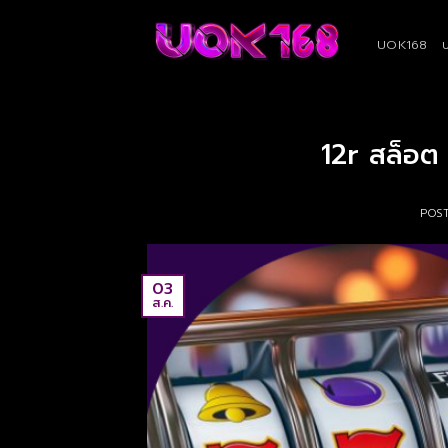
Skip
to
UOK168
content
12r สล็อต 
POS
03
ส.ค.