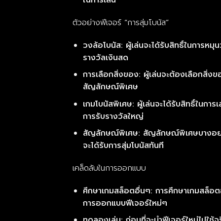
ตัวอย่างฟีเจอร์ “การสุ่มโบนัส”
วงล้อโบนัส: ผู้เล่นจะได้รับสิทธิ์ในการหมุ
รางวัลเงินสด
การเลือกสิ่งของ: ผู้เล่นจะต้องเลือกสิ่งข
สัญลักษณ์พิเศษ
เกมโบนัสพิเศษ: ผู้เล่นจะได้รับสิทธิ์ในกา
การรับรางวัลใหญ่
สัญลักษณ์พิเศษ: สัญลักษณ์พิเศษบางอย่างอ
จะได้รับการสุ่มโบนัสทันที
เคล็ดลับในการออกแบบ
ศึกษาเกมสล็อตอื่นๆ: การศึกษาเกมสล็อตอื่น
การออกแบบฟีเจอร์ใหม่ๆ
ทดลองเล่น: ก่อนที่จะนำฟีเจอร์ใหม่ไปใช้จ