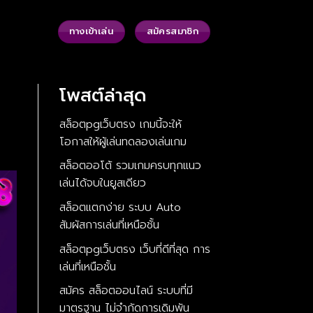
ทางเข้าเล่น
สมัครสมาชิก
โพสต์ล่าสุด
สล็อตpgเว็บตรง เกมนี้จะให้
โอกาสให้ผู้เล่นทดลองเล่นเกม
สล็อตออโต้ รวมเกมครบทุกแนว
เล่นได้จบในยูสเดียว
สล็อตแตกง่าย ระบบ Auto
สัมผัสการเล่นที่เหนือชั้น
สล็อตpgเว็บตรง เว็บที่ดีที่สุด การ
เล่นที่เหนือชั้น
สมัคร สล็อตออนไลน์ ระบบที่มี
มาตรฐาน ไม่จำกัดการเดิมพัน