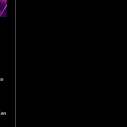
ือ
นโลก