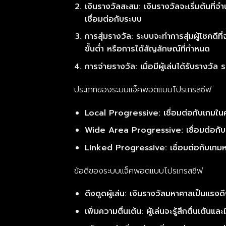
เงินรางวัลสะสม: เงินรางวัลจะเริ่มต้นที่จำ
เชื่อมต่อกับระบบ
การสุ่มรางวัล: ระบบจะทำการสุ่มผู้โชคดีท
ขั้นต่ำ หรือการได้สัญลักษณ์ที่กำหนด
การจ่ายรางวัล: เมื่อมีผู้เล่นได้รับรางวั
ประเภทของระบบแจ็คพอตแบบโปรเกรสซีฟ
Local Progressive: เชื่อมต่อกับเกมในค
Wide Area Progressive: เชื่อมต่อกับเก
Linked Progressive: เชื่อมต่อกับเก
ข้อดีของระบบแจ็คพอตแบบโปรเกรสซีฟ
ดึงดูดผู้เล่น: เงินรางวัลมหาศาลเป็นแรงดึง
เพิ่มความตื่นเต้น: ผู้เล่นจะรู้สึกตื่นเต้นแ