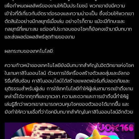
เพื่อกำหนดผลลัพธ์ของเกมให้เป็นประโยชน์ พวกเขายังมีความ
เข้าใจที่ดีเกี่ยวกับอัตราต่อรองและความน่าจะเป็น ซึ่งช่วยให้พวกเขา
ตัดสินใจอย่างมีกลยุทธ์เมื่อเล่น อย่างไรก็ตาม แม้จะมีทักษะและ
กลยุทธ์ที่เหมาะสม แต่องค์ประกอบของโชคก็ยังคงเข้ามามีบทบาท
และส่งผลต่อผลลัพธ์สุดท้ายของเกม
ผลกระทบของเทคโนโลยี:
ความก้าวหน้าของเทคโนโลยียังมีบทบาทสำคัญในจิตวิทยาแห่งโชค
ในเกมคาสิโนออนไลน์ ด้วยการใช้เครื่องสร้างตัวเลขสุ่มและอัลกอ
ริธึมที่ซับซ้อน คาสิโนออนไลน์ได้สร้างแพลตฟอร์มที่ปลอดภัยและ
ยุติธรรมสำหรับผู้เล่น การใช้เทคโนโลยีทำให้ผู้เล่นสามารถเข้าถึงเกม
เหล่านี้ได้จากทุกที่และทุกเวลา ความสะดวกและการเข้าถึงนี้ทำให้ผู้
เล่นรู้สึกว่าพวกเขาสามารถควบคุมโชคของตัวเองได้มากขึ้น และ
ยังทำให้ความเชื่อที่ว่าโชคมีบทบาทสำคัญในคาสิโนออนไลน์อีกด้วย