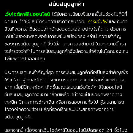
สนับสนุนลูกค้า
เว็บไซต์คาสิโนออนไลน์
ได้รับความนิยมเพิ่มมากขึ้นในช่วงไม่กี่ปีที่
ผ่านมา ทำให้ผู้เล่นได้รับความสะดวกสบายใน
การเล่นไพ่
และเกมคา
สิโนที่พวกเขาชื่นชอบจากบ้านของตนเอง อย่างไรก็ตาม ด้วยการ
เพิ่มขึ้นของแพลตฟอร์มการพนันเสมือนจริงเหล่านี้ ความสำคัญ
ของการสนับสนุนลูกค้าจึงไม่สามารถมองข้ามได้ ในบทความนี้ เรา
จะสำรวจว่าทำไมการสนับสนุนลูกค้าจึงมีความสำคัญในโลกของเกม
ไพ่และคาสิโนออนไลน์
ประการแรกและสำคัญที่สุด การสนับสนุนลูกค้าถือเป็นสิ่งสำคัญเพื่อ
ให้แน่ใจว่าผู้เล่นจะได้รับประสบการณ์การเล่นเกมที่ราบรื่นและไม่ยุ่ง
ยาก เมื่อมีปัญหาใดๆ เกิดขึ้นขณะเล่นบนเว็บไซต์คาสิโนออนไลน์
ทีมสนับสนุนลูกค้าจะเข้ามาช่วยเหลือ ไม่ว่าจะเป็นข้อผิดพลาดทาง
เทคนิค ปัญหาการชำระเงิน หรือการสอบถามทั่วไป ผู้เล่นสามารถ
ไว้วางใจความช่วยเหลือที่รวดเร็วและมีประสิทธิภาพจากฝ่าย
สนับสนุนลูกค้า
นอกจากนี้ เนื่องจากเว็บไซต์คาสิโนออนไลน์เปิดตลอด 24 ชั่วโมง