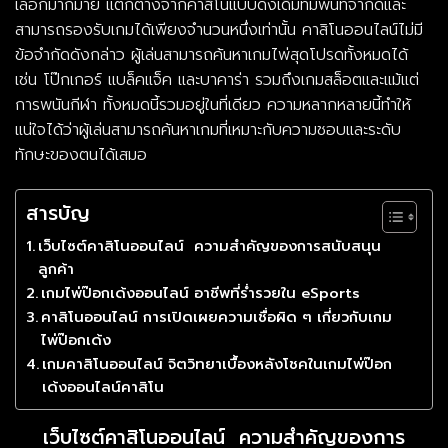
เลือกมากมาย แตกต่างจากคาสิโนแบบดั้งเดิมที่มีพื้นที่จำกัดและ
สามารถรองรับเกมได้เพียงจำนวนหนึ่งเท่านั้น คาสิโนออนไลน์ไม่มี
ข้อจำกัดดังกล่าว ผู้เล่นสามารถค้นหาเกมไพ่สุดโปรดทั้งหมดได้
เช่น โป๊กเกอร์ แบล็คแจ็ค และบาคาร่า รวมถึงเกมสล็อตและแม้แต่
การพนันกีฬา ทั้งหมดนี้รวมอยู่ในที่เดียว ความหลากหลายนี้ทำให้
แน่ใจได้ว่าผู้เล่นสามารถค้นหาเกมที่เหมาะกับความชอบและระดับ
ทักษะของตนได้เสมอ
สารบัญ
เว็บไซต์คาสิโนออนไลน์ ความสำคัญของการสนับสนุน
ลูกค้า
เกมไพ่ป๊อกเด้งออนไลน์ อาชีพที่ร่ำรวยใน eSports
คาสิโนออนไลน์ การเปิดเผยความเชื่อผิด ๆ เกี่ยวกับเกม
ไพ่ป๊อกเด้ง
เกมคาสิโนออนไลน์ จิตวิทยาเบื้องหลังโชคในเกมไพ่ป๊อก
เด้งออนไลน์คาสิโน
เว็บไซต์คาสิโนออนไลน์ ความสำคัญของการ