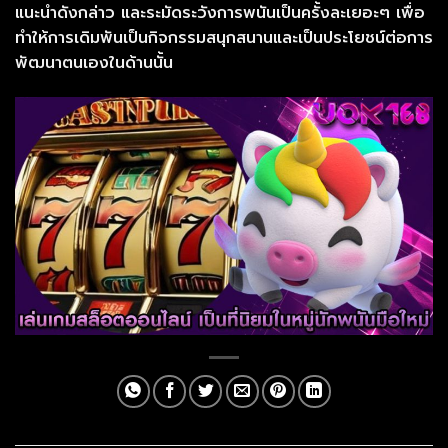
แนะนำดังกล่าว และระมัดระวังการพนันเป็นครั้งละเยอะๆ เพื่อ
ทำให้การเดิมพันเป็นกิจกรรมสนุกสนานและเป็นประโยชน์ต่อการ
พัฒนาตนเองในด้านนั้น