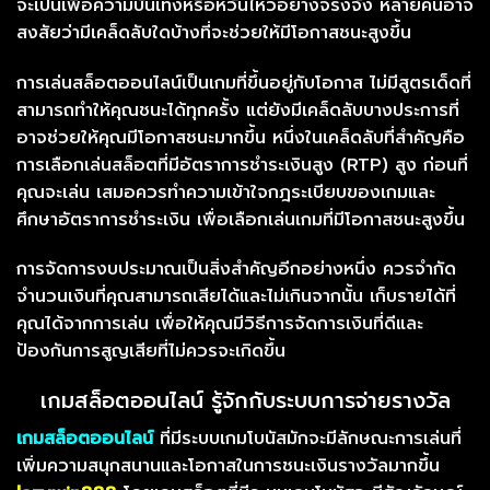
จะเป็นเพื่อความบันเทิงหรือหวั่นไหวอย่างจริงจัง หลายคนอาจ
สงสัยว่ามีเคล็ดลับใดบ้างที่จะช่วยให้มีโอกาสชนะสูงขึ้น
การเล่นสล็อตออนไลน์เป็นเกมที่ขึ้นอยู่กับโอกาส ไม่มีสูตรเด็ดที่
สามารถทำให้คุณชนะได้ทุกครั้ง แต่ยังมีเคล็ดลับบางประการที่
อาจช่วยให้คุณมีโอกาสชนะมากขึ้น
หนึ่งในเคล็ดลับที่สำคัญคือ
การเลือกเล่นสล็อตที่มีอัตราการชำระเงินสูง (RTP) สูง ก่อนที่
คุณจะเล่น เสมอควรทำความเข้าใจกฎระเบียบของเกมและ
ศึกษาอัตราการชำระเงิน เพื่อเลือกเล่นเกมที่มีโอกาสชนะสูงขึ้น
การจัดการงบประมาณเป็นสิ่งสำคัญอีกอย่างหนึ่ง ควรจำกัด
จำนวนเงินที่คุณสามารถเสียได้และไม่เกินจากนั้น เก็บรายได้ที่
คุณได้จากการเล่น เพื่อให้คุณมีวิธีการจัดการเงินที่ดีและ
ป้องกันการสูญเสียที่ไม่ควรจะเกิดขึ้น
เกมสล็อตออนไลน์ รู้จักกับระบบการจ่ายรางวัล
เกมสล็อตออนไลน์
ที่มีระบบเกมโบนัสมักจะมีลักษณะการเล่นที่
เพิ่มความสนุกสนานและโอกาสในการชนะเงินรางวัลมากขึ้น