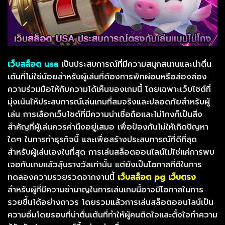
เว็บสล็อต usa
เป็นประสบการณ์ที่มีความสนุกสนานและน่าตื่น
เต้นที่ไม่ใช่น้อยสำหรับผู้เล่นที่ต้องการพักผ่อนหรือส่องส่อง
ความร่วมมือให้กับความได้เห็นของเกมนี้ โดยเฉพาะเว็บไซต์ที่
มุ่งเน้นให้ประสบการณ์เล่นเกมที่สมจริงและปลอดภัยสำหรับผู้
เล่น การเลือกเว็บไซต์ที่มีความน่าเชื่อถือและไม่โกงก็เป็นสิ่ง
สำคัญที่ผู้เล่นควรคำนึงอยู่เสมอ เพื่อป้องกันไม่ให้เกิดปัญหา
ใดๆ ในการทำธุรกิจนี้ และเพื่อสร้างประสบการณ์ที่ดีที่สุด
สำหรับผู้เล่นเองในที่สุด
การเล่นสล็อตออนไลน์ไม่ใช่แค่การพบ
เจอกับเกมแล้วลุ้นรางวัลเท่านั้น แต่ยังเป็นโอกาสที่ดีในการ
ทดลองความรวยรวดจากงานนี้
เว็บสล็อต pg เว็บตรง
สำหรับผู้ที่มีความชำนาญในการเล่นเกมนี้อาจมีโอกาสในการ
รวยขึ้นได้อย่างถาวร โดยรวมแล้วการเล่นสล็อตออนไลน์เป็น
ความอิ่มโดยรอบที่น่าตื่นเต้นที่ทำให้ผู้คนติดใจและตั้งใจทำความ