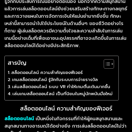
รู้จักกับประสบการณ์นี้อย่างต่อเนื่อง
นอกจากความสนุกสนาน
แล้วการเล่นสล็อตออนไลน์ยังช่วยเสริมสร้างทักษะทางกลยุทธ์
และการวางแผนในการจัดการเงินให้แม่นยำมากยิ่งขึ้น ทักษะ
เหล่านี้สามารถนำไปใช้ประโยชน์ในด้านอื่นๆ ของชีวิตอย่างไร
ก็ตาม ผู้เล่นสล็อตควรมีความตั้งใจและความสำลับในการเล่น
เกมนี้อย่างเต็มที่เพื่อเอาชนะอุปสรรคที่อาจจะเกิดขึ้นในการเล่น
สล็อตออนไลน์ได้อย่างมีประสิทธิภาพ.
สารบัญ
สล็อตออนไลน์ ความสำคัญของฟีเจอร์
เกมสล็อตออนไลน์ รู้จักกับระบบการจ่ายรางวัล
เล่นสล็อตออนไลน์ ระบบ VR ทำให้เกมตื่นเต้นมากขึ้น
เล่นเกมสล็อตออนไลน์ เป็นที่นิยมในหมู่นักพนันมือใหม่
สล็อตออนไลน์ ความสำคัญของฟีเจอร์
สล็อตออนไลน์
เป็นหนึ่งในกิจกรรมที่ทำให้ผู้คนสนุกสนานและ
สนุกสนานทางอารมณ์ได้อย่างยิ่ง การเล่นสล็อตออนไลน์ไม่ว่า