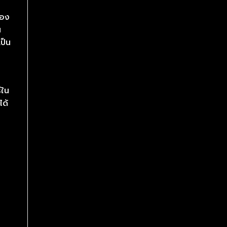
ของ
น
ป็น
์ใน
ได้