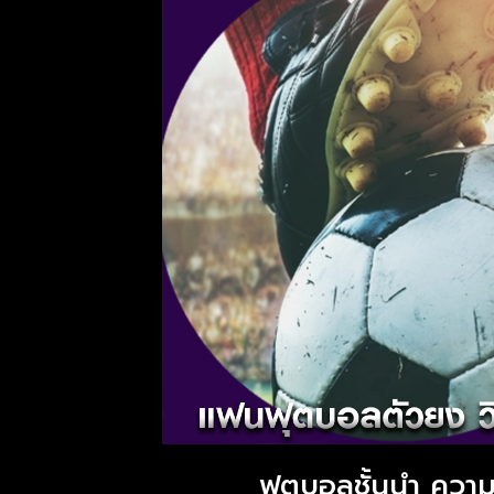
ฟุตบอลชั้นนำ ความส