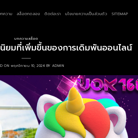
บทความ
สล็อตทดลอง
ติดต่อเรา
นโยบายความเป็นส่วนตัว
SITEMAP
บทความสล็อต
ยมที่เพิ่มขึ้นของการเดิมพันออนไลน์
ED ON
พฤศจิกายน 10, 2024
BY
ADMIN