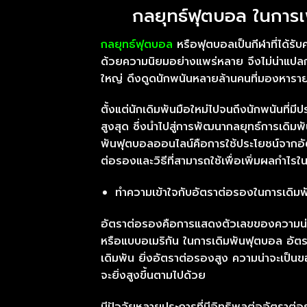
กลยุทธ์ฟุตบอล ในการเพ
กลยุทธ์ฟุตบอล
หรือฟุตบอลเป็นกีฬาที่ได้ร
ด้วยความนิยมอย่างแพร่หลาย จึงไม่น่าแปล
ใหญ่ ดึงดูดนักพนันหลายล้านคนที่มองหารา
ตั้งแต่นักเดิมพันมือใหม่ไปจนถึงนักพนันที่มี
สูงสุด ซึ่งนำไปสู่การพัฒนากลยุทธ์การเดิมพ
พันฟุตบอลออนไลน์คือการใช้ประโยชน์จากอัต
ต่อรองและวิธีที่สามารถใช้เพื่อเพิ่มผลกำไร
ทำความเข้าใจกับอัตราต่อรองในการเดิม
อัตราต่อรองคือการแสดงตัวเลขของความน่าจ
หรือแบบอเมริกัน ในการเดิมพันฟุตบอล อัตรา
เดิมพัน ยิ่งอัตราต่อรองสูง ความน่าจะเป็นขอ
จะยิ่งสูงขึ้นตามไปด้วย
มีปัจจัยหลายประการที่มีอิทธิพลต่ออัตราต่