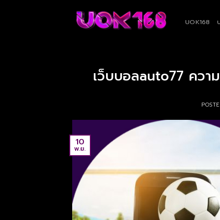
Skip
to
UOK168
content
เว็บบอลauto77 ความนิ
POST
10
พ.ย.