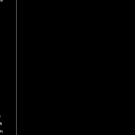
อง
ก
ล
จะ