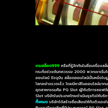
เกมสล็อต999
หรือที่รู้จักกันในชื่อเครื
กระทั่งช่วงต้นทศวรรษ 2000 พวกเขาเริ่ม
ออนไลน์ ปัจจุบัน สล็อตออนไลน์เป็นหนึ่งในร
โลกอย่างรวดเร็ว โดยมีคาสิโนออนไลน์มากมาย
อุตสาหกรรมคือ PG Slot ผู้ให้บริการซอฟต์
Slot บริษัทในประเทศไทยดำเนินธุรกิจให้บร
ทั้งหมด
บริษัทได้สร้างชื่อเสียงให้กับตัวเองใน