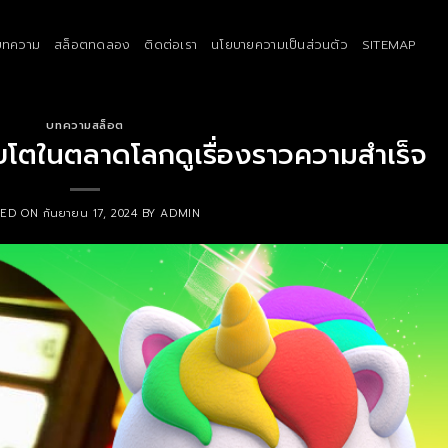
บทความ
สล็อตทดลอง
ติดต่อเรา
นโยบายความเป็นส่วนตัว
SITEMAP
บทความสล็อต
โตในตลาดโลกดูเรื่องราวความสำเร็จ
TED ON
กันยายน 17, 2024
BY
ADMIN