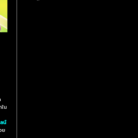
ด
กใน
ลน์
้วย