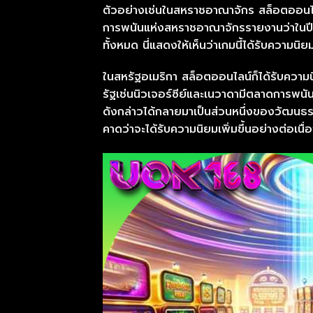
ตัวอย่างเช่นในสหราชอาณาจักร สล็อตออน
การพนันแห่งสหราชอาณาจักรรายงานว่าใน
ทั้งหมด นี่แสดงให้เห็นว่าเกมนี้ได้รับควา
ในสหรัฐอเมริกา สล็อตออนไลน์ก็ได้รับความ
รัฐเช่นนิวเจอร์ซีย์และเนวาดามีตลาดการพนัน
ดังกล่าวได้กลายมาเป็นส่วนหนึ่งของวัฒนธรร
คาดว่าจะได้รับความนิยมเพิ่มขึ้นอย่างต่อเนื่