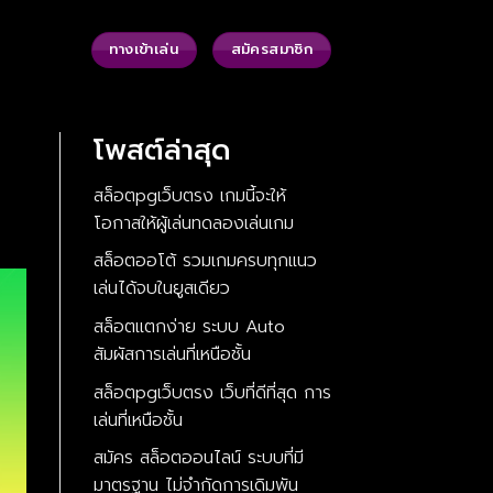
ทางเข้าเล่น
สมัครสมาชิก
โพสต์ล่าสุด
สล็อตpgเว็บตรง เกมนี้จะให้
โอกาสให้ผู้เล่นทดลองเล่นเกม
สล็อตออโต้ รวมเกมครบทุกแนว
เล่นได้จบในยูสเดียว
สล็อตแตกง่าย ระบบ Auto
สัมผัสการเล่นที่เหนือชั้น
สล็อตpgเว็บตรง เว็บที่ดีที่สุด การ
เล่นที่เหนือชั้น
สมัคร สล็อตออนไลน์ ระบบที่มี
มาตรฐาน ไม่จำกัดการเดิมพัน