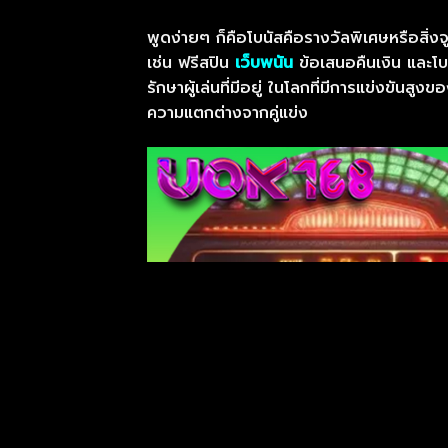
พูดง่ายๆ ก็คือโบนัสคือรางวัลพิเศษหรือสิ่งจู
เช่น ฟรีสปิน
เว็บพนัน
ข้อเสนอคืนเงิน และโบน
รักษาผู้เล่นที่มีอยู่ ในโลกที่มีการแข่งขันส
ความแตกต่างจากคู่แข่ง