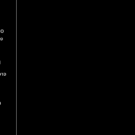
00
ัง
ๆ
อาจ
ต