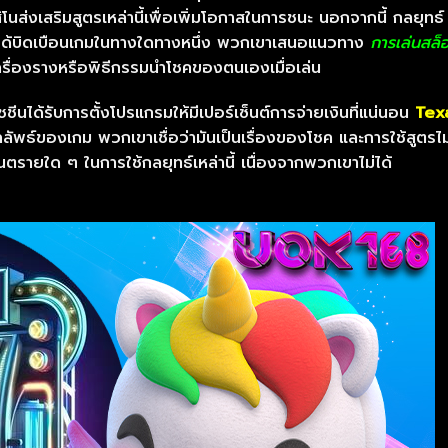
สิโนส่งเสริมสูตรเหล่านี้เพื่อเพิ่มโอกาสในการชนะ นอกจากนี้ กลยุทธ์
ไม่ได้บิดเบือนเกมในทางใดทางหนึ่ง พวกเขาเสนอแนวทาง
การเล่นสล็
ีเครื่องรางหรือพิธีกรรมนำโชคของตนเองเมื่อเล่น
มชชีนได้รับการตั้งโปรแกรมให้มีเปอร์เซ็นต์การจ่ายเงินที่แน่นอน
Tex
ผลลัพธ์ของเกม พวกเขาเชื่อว่ามันเป็นเรื่องของโชค และการใช้สูตรไม่
ันตรายใด ๆ ในการใช้กลยุทธ์เหล่านี้ เนื่องจากพวกเขาไม่ได้