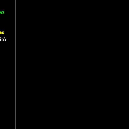
อต
as
ได้