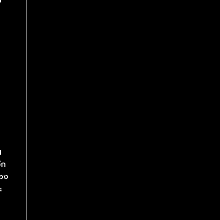
า
น
ีก
รอง
ะ