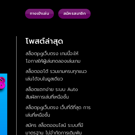
ทางเข้าเล่น
สมัครสมาชิก
โพสต์ล่าสุด
สล็อตpgเว็บตรง เกมนี้จะให้
โอกาสให้ผู้เล่นทดลองเล่นเกม
สล็อตออโต้ รวมเกมครบทุกแนว
เล่นได้จบในยูสเดียว
สล็อตแตกง่าย ระบบ Auto
สัมผัสการเล่นที่เหนือชั้น
สล็อตpgเว็บตรง เว็บที่ดีที่สุด การ
เล่นที่เหนือชั้น
สมัคร สล็อตออนไลน์ ระบบที่มี
มาตรฐาน ไม่จำกัดการเดิมพัน