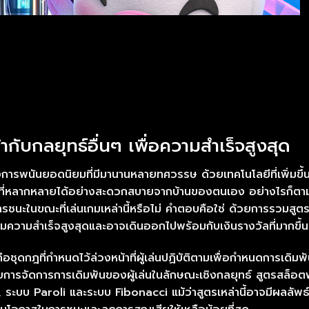
้ากับกลยุทธ์อื่นๆ เพื่อความสำเร็จสูงสุด
งการพนันยอดนิยมที่มีมานานหลายทศวรรษ ด้วยเทคโนโลยีที่เพิ่มขึ้
น์ที่หลากหลายได้อย่างสะดวกสบายจากบ้านของตนเอง อย่างไรก็ตาม 
ารชนะในขณะที่เล่นเกมเหล่านี้หรือไม่ คำตอบคือใช่ ด้วยการรวมสูต
พิ่มความสำเร็จสูงสุดและอาจเดินออกไปพร้อมกับเงินรางวัลที่มากขึ้น
ือชุดกฎที่กำหนดไว้ล่วงหน้าที่ผู้เล่นปฏิบัติตามเพื่อกำหนดการเดิมพ
ดยการจัดการการเดิมพันของผู้เล่นในลักษณะเชิงกลยุทธ์ สูตรสล็อต
ะบบ Paroli และระบบ Fibonacci แม้ว่าสูตรเหล่านี้อาจมีผลลัพธ์ท