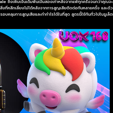
 ซึ่งเพิ่มเงินเดิมพันเป็นสองเท่าหลังจากแพ้ทุกครั้งจนกว่าคุณจะ
ป็นสิ่งที่หลีกเลี่ยงไม่ได้หลังจากการสูญเสียติดต่อกันหลายครั้ง และด้
รอบคลุมการสูญเสียและทำกำไรได้ในที่สุด สูตรนี้ใช้กันทั่วไปในรูเล็ต