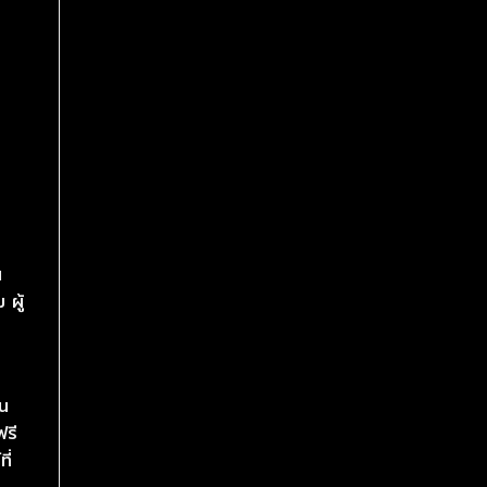
น
ผู้
ร
ัน
ฟรี
ี่