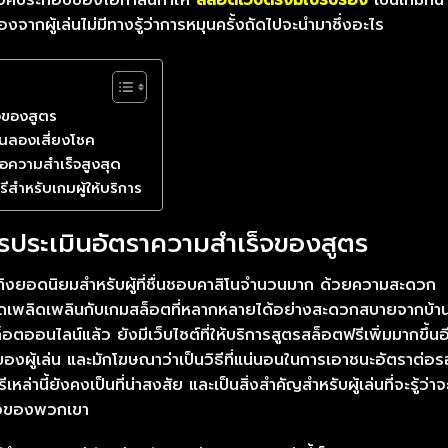
งค์ประกอบของโอกาสนี้ทำให้
สล็อตเว็บตรงมีใบรับรอง
เป็นเกมที่น่
องจากผู้เล่นไม่มีทางรู้ว่าการหมุนครั้งถัดไปจะนำมาซึ่งอะไร
จของสูตร
คนลองเสี่ยงโชค
ื่อความสำเร็จสูงสุด
สำหรับเกมผู้ให้บริการ
รประเมินอัตราความสำเร็จของสูตร
ทิงยอดนิยมสำหรับผู้ที่ชื่นชอบคาสิโนจำนวนมาก ด้วยความสะดวก
มารถเพลิดเพลินกับเกมสล็อตที่หลากหลายได้อย่างสะดวกสบายจากบ้า
อนไลน์แล้ว ยังมีเว็บไซต์ที่ให้บริการสูตรสล็อตฟรีเพิ่มมากขึ้นอ
ะของผู้เล่น และมักโฆษณาว่าเป็นวิธีที่แน่นอนในการเอาชนะอัตราต่อ
านี้ยังคงเป็นที่น่าสงสัย และเป็นสิ่งสำคัญสำหรับผู้เล่นที่จะรู้ว่าจ
ร็จของพวกเขา