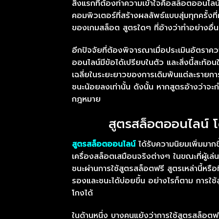
สิ่งแรกที่ต้องทำความเข้าใจคือสล็อตออนไลน์
คอมพิวเตอร์ที่สร้างผลลัพธ์แบบสุ่มทุกครั้งที่
ของเกมสล็อต สูตรใดๆ ที่อ้างว่าทำอย่างอื่
อีกปัจจัยที่ต้องพิจารณาเมื่อประเมินอัตรา
ออนไลน์มีข้อได้เปรียบในตัว และสิ่งนี้สะท้อ
เฉลี่ยในระยะยาวของการเดิมพันแต่ละรายการที่ค
ชนะน้อยลงเท่านั้น ดังนั้น หากสูตรอ้างว่าจะก
กฎหมาย
สูตรสล็อตออนไลน์ โ
สูตรสล็อตออนไลน์
ได้รับความนิยมเพิ่มมากขึ
เครื่องสล็อตเสมือนจริงต่างๆ ในขณะที่ผู้เล
ชนะผ่านการใช้สูตรสล็อตฟรี สูตรเหล่านี้หรือท
รองและชนะได้บ่อยขึ้น อย่างไรก็ตาม การใช้
โกงได้
ในด้านหนึ่ง บางคนแย้งว่าการใช้สูตรสล็อตฟร