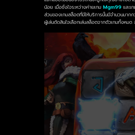
น้อย เมื่อชั่งใจระหว่างค่ายเกม
Mgm99
และเกม
ส่วนของเกมสล็อตที่มีให้บริการนั้นมีจำนวนมากกว
ผู้เล่นตัดสินใจเลือกเล่นสล็อตจากตัวเกมทั้งห