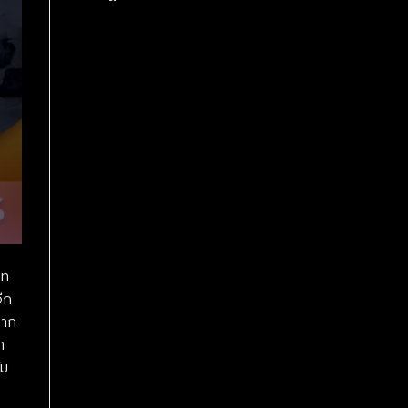
บท
ีก
จาก
ำ
้ม