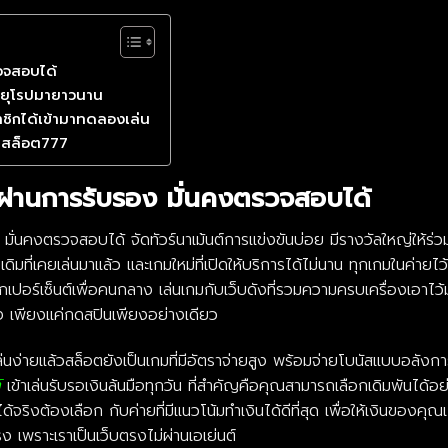
วจสอบได้
ละยุโรปมายาวนาน
าชิกได้เข้ามาทดลองเล่น
มสล็อต777
ผ่านการรับรอง มั่นคงตรวจสอบได้
่นคงตรวจสอบได้ จัดทัวร์นาเม้นต์การแข่งขันบ่อย มีรางวัลใหญ่ให้ร่วม
่เคยเล่นมาแล้ว และเกมใหม่ที่เปิดให้บริการได้ไม่นาน ทุกเกมในค่ายไว้
กเปอร์เซ็นต์เพื่อคนกลาง เล่นเกมกับเว็บดังที่รวมความครบเครื่องเอาไว
รง เพียงแค่กดสปินเพียงอย่างเดียว
นง่ายแล้วสล็อตยังเป็นเกมที่มีอัตราจ่ายสูง พร้อมจ่ายโบนัสเเบบอลังก
์
เข้าเล่นรับรอเงินล้นมือทุกวัน ที่สำคัญคือคุณสามารถเลือกเดิมพันได้อย
จริงต้องเลือก กับค่ายที่มีแนวโน้มทำเงินได้ดีที่สุด เพื่อให้เงินของคุณเ
เพราะเราเป็นเว็บตรงไม่ผ่านเอเย่นต์