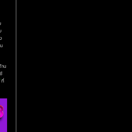
ย
บ
ิง
าน
ด้าน
ช้
ที่