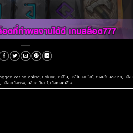
tagged
casino online
,
uok168
,
คาสิโน
,
คาสิโนออนไลน์
,
ทางเข้า uok168
,
สล็อ
ต
,
สล็อตเว็บตรง
,
สล็อตเว็บแท้
,
เว็บเกมคาสิโน
.