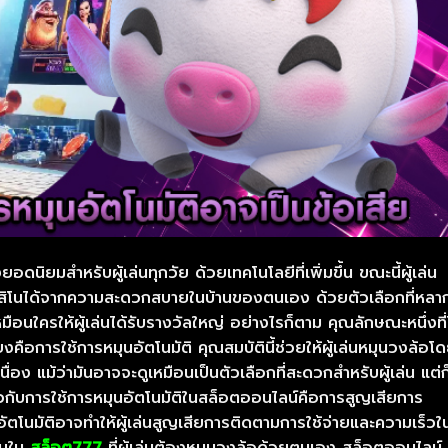
ดนิยมสำหรับผู้เล่นทุกวัย ด้วยเทคโนโลยีที่เพิ่มขึ้น ขณะนี้ผู้เล่น
าสิโนได้จากความสะดวกสบายในบ้านของตนเอง ด้วยตัวเลือกที่หลา
นใครให้ผู้เล่นได้รับรางวัลใหญ่ อย่างไรก็ตาม คุณลักษณะหนึ่งที่
ือการใช้การหมุนอัตโนมัติ คุณสมบัตินี้ช่วยให้ผู้เล่นหมุนวงล้อโ
นื่อง แม้ว่ามันอาจจะดูเหมือนเป็นตัวเลือกที่สะดวกสำหรับผู้เล่น แต่ก็
ยวกับการใช้การหมุนอัตโนมัติในสล็อตออนไลน์คือการสูญเสียการ
ัตโนมัติอาจทำให้ผู้เล่นสูญเสียการติดตามการใช้จ่ายและความเร็วใ