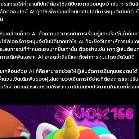
้งโปรแกรมให้ทำงานที่ปกติต้องใช้สติปัญญาของมนุษย์ เช่น การตัดส
อตออนไลน์ AI ถูกใช้เพื่อขับเคลื่อนเทคโนโลยีการหมุนอัตโนมัติ ท
้น
่ขับเคลื่อนด้วย AI คือความสามารถในการเรียนรู้และปรับให้เข้ากับ
นใช้ฟีเจอร์การหมุนอัตโนมัติมากเท่าไร AI ก็จะยิ่งวิเคราะห์การเล่นเ
บการณ์ที่กำหนดเองมากขึ้นเท่านั้น ตัวอย่างเช่น หากผู้เล่นต้อง
การเดิมพันเฉพาะ AI จะจดจำสิ่งนี้และตั้งค่าการหมุนโดยอัตโนมัติ
ับเคลื่อนด้วย AI ก็คือสามารถช่วยให้ผู้เล่นจัดการเงินทุนของตนได้
นวนเงินเดิมพันของผู้เล่นตามวงเงินการใช้จ่ายที่ต้องการและปรับ
ู้เล่นใช้จ่ายเกินควรและช่วยให้พวกเขาไม่เกินงบประมาณในขณะที่ยังค