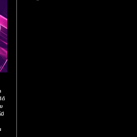
ก
ได้
ดย
มี
น