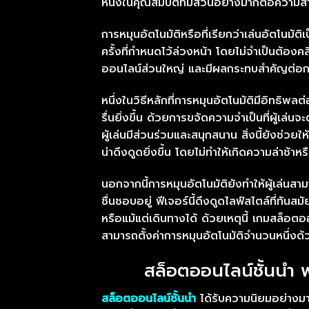
หนึ่งในคุณสมบัติที่มีส่วนอย่างมากต่อความ
การหมุนอัตโนมัติหรือที่เรียกว่าเล่นอัตโนมัติ
ครั้งที่กำหนดไว้ล่วงหน้า โดยไม่จำเป็นต้อง
ออนไลน์ส่วนใหญ่ และมีผลกระทบสำคัญต่อ
หนึ่งในวิธีหลักที่การหมุนอัตโนมัติมีอิทธ
รื่นยิ่งขึ้น ด้วยการขจัดความจำเป็นที่ผู้เล่
ผู้เล่นมีส่วนร่วมและสนุกสนาน สิ่งนี้ยังช่วย
น่าดึงดูดยิ่งขึ้น โดยไม่ทำให้เกิดความล่าช้า
นอกจากนี้การหมุนอัตโนมัติยังทำให้ผู้เล่น
ชื่นชอบอยู่ ฟีเจอร์นี้ดึงดูดไลฟ์สไตล์ที่ท
หรือแม้แต่เดินทางได้ ด้วยเหตุนี้ เกมสล็อต
สามารถตั้งค่าการหมุนอัตโนมัติจำนวนหนึ่งด้วย
สล็อตออนไลน์ชั้นนำ พร
สล็อตออนไลน์ชั้นนำ
ได้รับความนิยมอย่างมากใ