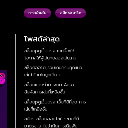
ทางเข้าเล่น
สมัครสมาชิก
โพสต์ล่าสุด
สล็อตpgเว็บตรง เกมนี้จะให้
โอกาสให้ผู้เล่นทดลองเล่นเกม
สล็อตออโต้ รวมเกมครบทุกแนว
เล่นได้จบในยูสเดียว
สล็อตแตกง่าย ระบบ Auto
สัมผัสการเล่นที่เหนือชั้น
สล็อตpgเว็บตรง เว็บที่ดีที่สุด การ
เล่นที่เหนือชั้น
สมัคร สล็อตออนไลน์ ระบบที่มี
มาตรฐาน ไม่จำกัดการเดิมพัน