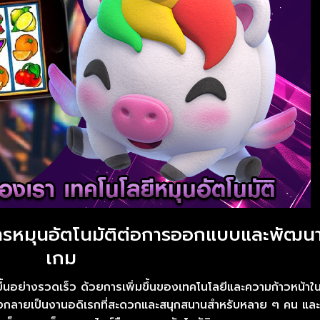
รหมุนอัตโนมัติต่อการออกแบบและพัฒน
เกม
ขึ้นอย่างรวดเร็ว ด้วยการเพิ่มขึ้นของเทคโนโลยีและความก้าวหน้าใ
งกลายเป็นงานอดิเรกที่สะดวกและสนุกสนานสำหรับหลาย ๆ คน และ