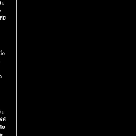
ีไป
ง
่มี
ึ่ง
ิ
ด
ล่น
ให้
สีย
นะ