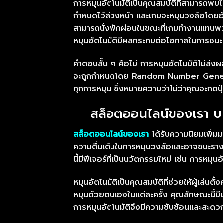
การหมุนอัตโนมัติเป็นคุณสมบัติที่สามารถพบไ
กำหนดไว้ล่วงหน้า และเกมจะหมุนวงล้อโดยอัตโน
สามารถนั่งพักผ่อนในขณะที่เกมทำงานแทนพวกเข
หมุนอัตโนมัติมีผลกระทบต่อโอกาสในการชนะห
คำตอบสั้น ๆ คือไม่ การหมุนอัตโนมัติไม่ส
จะถูกกำหนดโดย Random Number Generato
ทุกการหมุน ซึ่งหมายความว่าไม่ว่าคุณจะกดปุ่
สล็อตออนไลน์ของเรา บ
สล็อตออนไลน์ของเรา
ได้รับความนิยมเพิ่มมาก
ความตื่นเต้นในการหมุนวงล้อและอาจชนะรา
นี้มีฟีเจอร์ที่เป็นนวัตกรรมใหม่ เช่น การหมุนอ
หมุนอัตโนมัติเป็นคุณสมบัติที่ช่วยให้ผู้เล่นต
หมุนด้วยตนเองในแต่ละครั้ง คุณลักษณะนี้มี
การหมุนอัตโนมัติจึงมีความซับซ้อนและสะดวกยิ