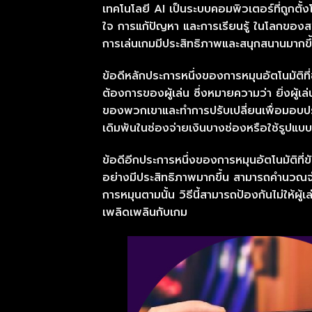
เทคโนโลยี AI เป็นระบบคอมพิวเตอร์ที่ถูกตั
ใจ การแก้ปัญหา และการเรียนรู้ ในโลกของสล็
การเล่นเกมมีประสิทธิภาพและสนุกสนานมากขึ
ข้อดีหลักประการหนึ่งของการหมุนอัตโนมัติที
ต้องการของผู้เล่น ซึ่งหมายความว่า ยิ่งผู้เล่
ของพวกเขาและทำการปรับเปลี่ยนเพื่อมอบประส
เดิมพันในช่องจ่ายเงินบางช่องหรือใช้รูปแบบ
ข้อดีอีกประการหนึ่งของการหมุนอัตโนมัติที่ข
อย่างมีประสิทธิภาพมากขึ้น สามารถคำนวณจำ
การหมุนตามนั้น วิธีนี้สามารถป้องกันไม่ให้ผ
เพลิดเพลินกับเกม