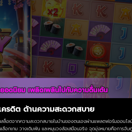
เครดิต ด้านความสะดวกสบาย
เล่นสล็อตจากความสะดวกสบายในบ้านของตนเองผ่านแพลตฟอร์มออนไลน
นเลือกเกม วางเดิมพัน และหมุนวงล้อเสมือนจริง จุดมุ่งหมายคือการจับคู