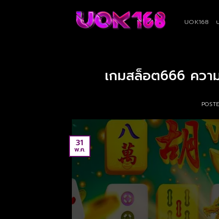
Skip
to
UOK168
content
เกมสล็อต666 ความน
POST
31
พ.ค.