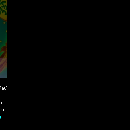
ไลน์
ีน
บาย
ย