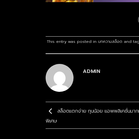
This entry was posted in
บทความสล็อต
and ta
ADMIN
สล็อตแตกง่าย ทุนน้อย แอพพลิเคชั่นมาก
พิเศษ