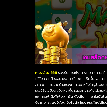
เกมสล็อต666
รองรับการใช้งานหลายภาษา ยุคที่ท
ได้รับความนิยมอย่างมาก ด้วยการเพิ่มขึ้นของการ
สะดวกสบายจากบ้านของคุณเอง หนึ่งในรูปแบบการพ
เวอร์ชันเสมือนจริงเหล่านี้นำเสนอความตื่นเต้
และการเข้าถึงที่เพิ่มมากขึ้น
ตัวเลือกการเล่นอัตโน
ซึ่งสามารถพบได้บนเว็บไซต์สล็อตออนไลน์เกือบ