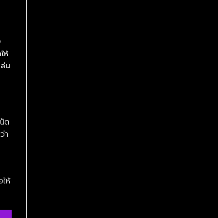
อ
ให้
เล่น
น็ต
ว่า
อให้