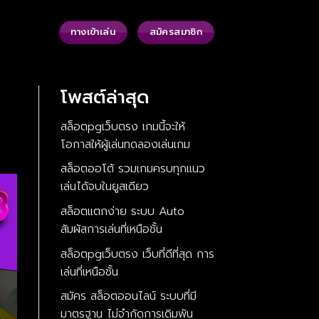
ทางเข้าเล่น
สมัครสมาชิก
โพสต์ล่าสุด
สล็อตpgเว็บตรง เกมนี้จะให้
โอกาสให้ผู้เล่นทดลองเล่นเกม
สล็อตออโต้ รวมเกมครบทุกแนว
เล่นได้จบในยูสเดียว
สล็อตแตกง่าย ระบบ Auto
สัมผัสการเล่นที่เหนือชั้น
สล็อตpgเว็บตรง เว็บที่ดีที่สุด การ
เล่นที่เหนือชั้น
สมัคร สล็อตออนไลน์ ระบบที่มี
มาตรฐาน ไม่จำกัดการเดิมพัน