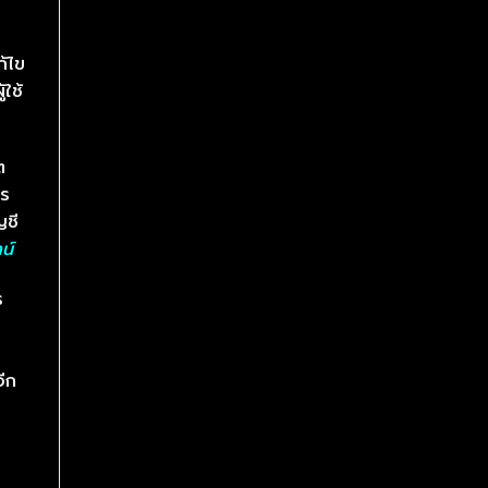
ก้ไข
ใช้
ต
ปร
ญชี
น์
ร
อีก