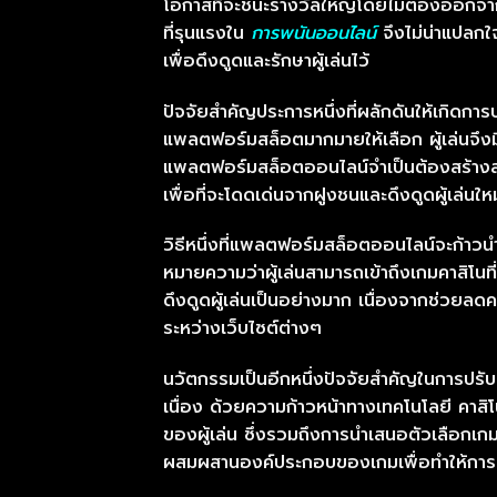
โอกาสที่จะชนะรางวัลใหญ่โดยไม่ต้องออกจา
ที่รุนแรงใน
การพนันออนไลน์
จึงไม่น่าแปลก
เพื่อดึงดูดและรักษาผู้เล่นไว้
ปัจจัยสำคัญประการหนึ่งที่ผลักดันให้เกิดการ
แพลตฟอร์มสล็อตมากมายให้เลือก ผู้เล่นจึงม
แพลตฟอร์มสล็อตออนไลน์จำเป็นต้องสร้างสรรค์
เพื่อที่จะโดดเด่นจากฝูงชนและดึงดูดผู้เล่นใหม
วิธีหนึ่งที่แพลตฟอร์มสล็อตออนไลน์จะก้า
หมายความว่าผู้เล่นสามารถเข้าถึงเกมคาสิโน
ดึงดูดผู้เล่นเป็นอย่างมาก เนื่องจากช่ว
ระหว่างเว็บไซต์ต่างๆ
นวัตกรรมเป็นอีกหนึ่งปัจจัยสำคัญในการป
เนื่อง ด้วยความก้าวหน้าทางเทคโนโลยี คาสิ
ของผู้เล่น ซึ่งรวมถึงการนำเสนอตัวเลือกเกม
ผสมผสานองค์ประกอบของเกมเพื่อทำให้การเล่