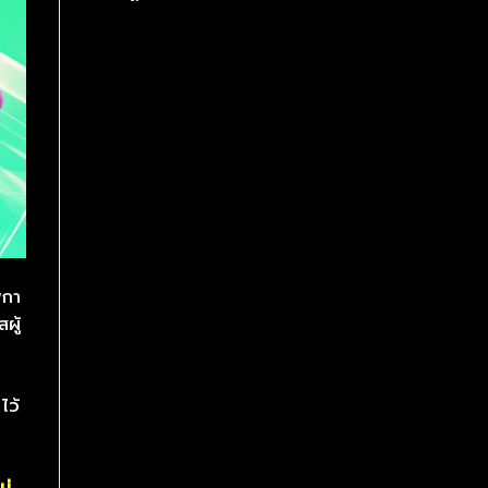
พกา
ผู้
ไว้