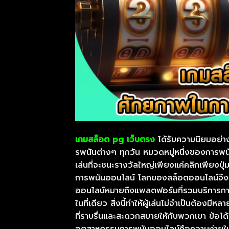
เกมสล็อต pg เว็บตรง
ได้รับความนิยมอย่าง
รพนันต่างๆ ทุกวัน หมวดหมู่หนึ่งของการพนัน
เล่นที่จะชนะรางวัลใหญ่เพียงแค่คลิกเพียง
การพนันออนไลน์ โลกของสล็อตออนไลน์จึงถ
ออนไลน์หมายถึงแพลตฟอร์มที่รวมบริการการ
ในที่เดียว สิ่งนี้ทำให้ผู้เล่นไม่จำเป็นต้
ที่ราบรื่นและสะดวกสบายให้กับพวกเขา
ข้อได