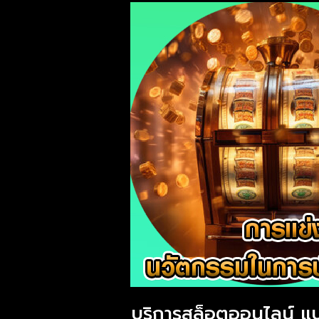
บริการสล็อตออนไลน์ แ