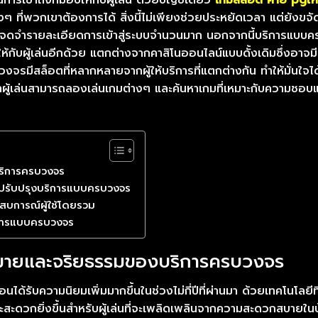
เข้าถึงที่มอบให้กับผู้เล่น ด้วยบัญชีเดียว
เกมสล็อต ค่าย pgให
งๆ ที่พวกเขาต้องการได้ สิ่งนี้ไม่เพียงช่วยประหยัดเวลา แต่ยังขจั
จดจำรายละเอียดการเข้าสู่ระบบจำนวนมาก
นอกจากนี้บริการแบบค
กับผู้เล่นอีกด้วย แตกต่างจากคาสิโนออนไลน์แบบดั้งเดิมซึ่งอาจมี
ีสล็อตที่หลากหลายจากผู้ให้บริการที่แตกต่างกัน ทำให้มั่นใจได้
ว่าผู้เล่นสามารถลองเล่นเกมต่างๆ และค้นหาเกมที่เหมาะกับความชอบ
ริการครบวงจร
รปรับปรุงบริการแบบครบวงจร
บการณ์ผู้ใช้โดยรวม
ิการแบบครบวงจร
มายและจริยธรรมของบริการครบวงจร
ือนได้รับความนิยมเพิ่มมากขึ้นในช่วงไม่กี่ปีที่ผ่านมา ด้วยเทคโนโลยีที
นและสะดวกยิ่งขึ้นสำหรับผู้เล่นที่จะเพลิดเพลินจากความสะดวกสบายใน