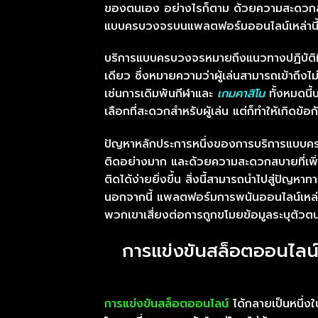
ของตนเอง อย่างไรก็ตาม ด้วยความสะดวก
แบบครบวงจรบนแพลตฟอร์มออนไลน์เหล่านี
บริการแบบครบวงจรหมายถึงแนวทางปฏิบัติท
เดียว ซึ่งหมายความว่าผู้เล่นสามารถเข้าถึงไ
เช่นการเดิมพันกีฬาและ
เกมคาสิโน
ทั้งหมดน
เลือกที่สะดวกสำหรับผู้เล่น แต่ก็ทำให้เก
ปัญหาหลักประการหนึ่งของการบริการแบบครบ
ติดอย่างมาก และด้วยความสะดวกสบายที่เพิ
ติดได้ง่ายยิ่งขึ้น สิ่งนี้สามารถนำไปสู่ปัญ
นอกจากนี้ แพลตฟอร์มการพนันออนไลน์เหล่านี
พวกเขาเสี่ยงต่อการถูกขโมยข้อมูลระบุตัว
การแข่งขันสล็อตออนไลน
การแข่งขันสล็อตออนไลน์
ได้กลายเป็นหนึ่งใ