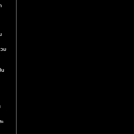
า
น
รวม
็น
น
ละ