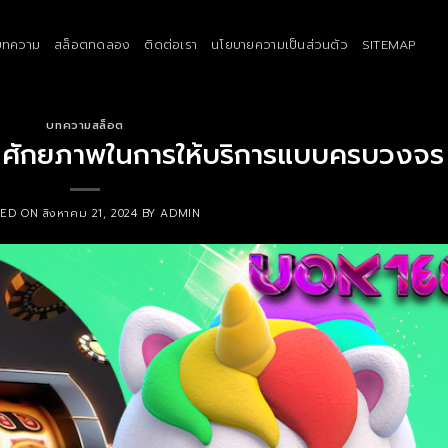
บทความ
สล็อตทดลอง
ติดต่อเรา
นโยบายความเป็นส่วนตัว
SITEMAP
บทความสล็อต
 ศักยภาพในการให้บริการแบบครบวงจร
TED ON
สิงหาคม 21, 2024
BY
ADMIN