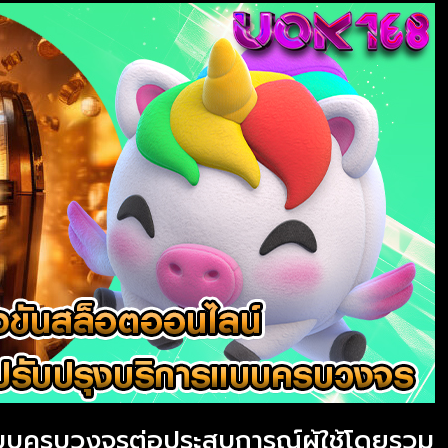
บบครบวงจรต่อประสบการณ์ผู้ใช้โดยรวม