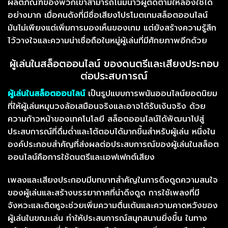
ผลิตภัณฑ์ของพวกเขาสามารถโน้มน้าวผู้ติดตามให้ลองใช้ได้
อย่างมาก เมื่อคนดังที่มีชื่อเสียงโปรโมตเกมสล็อตออนไลน์
มันไม่เพียงแต่เพิ่มการมองเห็นของเกม แต่ยังสร้างความรู้สึก
ไว้วางใจและความน่าเชื่อถือในหมู่ผู้เล่นที่มีศักยภาพอีกด้วย
ผู้เล่นในสล็อตออนไลน์
ของดนตรีและเสียงประกอบ
ต่อประสบการณ์
ผู้เล่นในสล็อตออนไลน์
เป็นรูปแบบการพนันออนไลน์ยอดนิยม
ที่ให้ผู้เล่นหมุนวงล้อเสมือนจริงและอาจได้รับเงินจริง ด้วย
ความก้าวหน้าของเทคโนโลยี สล็อตออนไลน์ได้พัฒนาไปสู่
ประสบการณ์ที่ดื่มด่ำและโต้ตอบได้มากขึ้นสำหรับผู้เล่น หนึ่งใน
องค์ประกอบสำคัญที่ส่งผลต่อประสบการณ์ของผู้เล่นในสล็อต
ออนไลน์คือการใช้ดนตรีและเอฟเฟกต์เสียง
เพลงและเสียงประกอบมีบทบาทสำคัญในการดึงดูดความสนใจ
ของผู้เล่นและสร้างบรรยากาศที่น่าดึงดูด การใช้เพลงที่มี
จังหวะและติดหูจะช่วยเพิ่มความตื่นเต้นและความคาดหวังของ
ผู้เล่นในขณะเล่น ทำให้ประสบการณ์สนุกสนานยิ่งขึ้น ในทาง