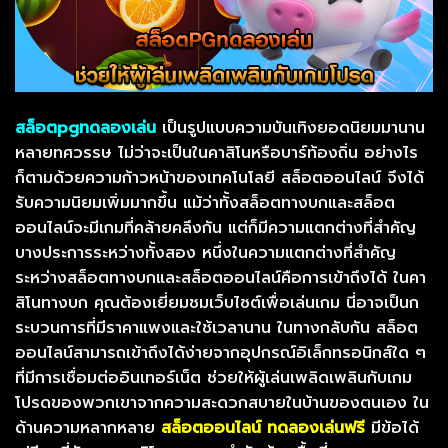
สล็อตpgทดลองเล่น
เป็นรูปแบบความบันเทิงยอดนิยมมานาน
หลายทศวรรษ ไม่ว่าจะเป็นในคาสิโนหรือบาร์ท้องถิ่น อย่างไร
ก็ตามด้วยความก้าวหน้าของเทคโนโลยี สล็อตออนไลน์ จึงได้
รับความนิยมเพิ่มมากขึ้น แม้ว่าทั้งสล็อตทางบกและสล็อต
ออนไลน์จะมีเกมที่คล้ายคลึงกัน แต่ก็มีความแตกต่างที่สำคัญ
บางประการระหว่างทั้งสอง
หนึ่งในความแตกต่างที่สำคัญ
ระหว่างสล็อตทางบกและสล็อตออนไลน์คือการเข้าถึงได้ ในคา
สิโนทางบก คุณต้องเยี่ยมชมเว็บไซต์เพื่อเล่นเกม นี่อาจเป็นก
ระบวนการที่มีราคาแพงและใช้เวลานาน ในทางกลับกัน สล็อต
ออนไลน์สามารถเข้าถึงได้ง่ายจากอุปกรณ์อิเล็กทรอนิกส์ใด ๆ
ที่มีการเชื่อมต่ออินเทอร์เน็ต ช่วยให้ผู้เล่นเพลิดเพลินกับเกม
โปรดของพวกเขาจากความสะดวกสบายในบ้านของตนเอง
ใน
ด้านความหลากหลาย
สล็อตออนไลน์ ทดลองเล่นฟรี
มีข้อได้