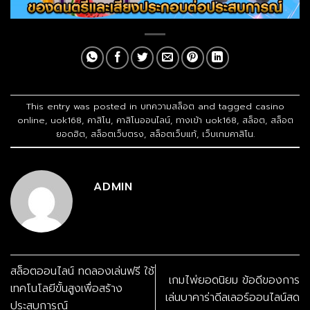
This entry was posted in
บทความสล็อต
and tagged
casino
online
,
uok168
,
คาสิโน
,
คาสิโนออนไลน์
,
ทางเข้า uok168
,
สล็อต
,
สล็อต
ยอดฮิต
,
สล็อตเว็บตรง
,
สล็อตเว็บแท้
,
เว็บเกมคาสิโน
.
ADMIN
สล็อตออนไลน์ ทดลองเล่นฟรี ใช้
เกมไพ่ยอดนิยม ข้อดีของการ
เทคโนโลยีขั้นสูงเพื่อสร้าง
เล่นบาคาร่าดีลเลอร์ออนไลน์สด
ประสบการณ์