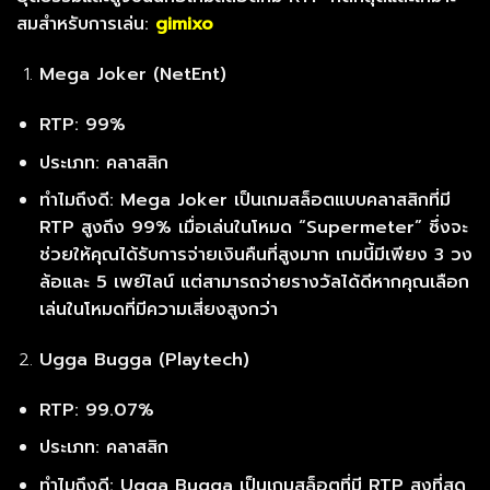
สมสำหรับการเล่น:
gimixo
Mega Joker (NetEnt)
RTP: 99%
ประเภท: คลาสสิก
ทำไมถึงดี: Mega Joker เป็นเกมสล็อตแบบคลาสสิกที่มี
RTP สูงถึง 99% เมื่อเล่นในโหมด “Supermeter” ซึ่งจะ
ช่วยให้คุณได้รับการจ่ายเงินคืนที่สูงมาก เกมนี้มีเพียง 3 วง
ล้อและ 5 เพย์ไลน์ แต่สามารถจ่ายรางวัลได้ดีหากคุณเลือก
เล่นในโหมดที่มีความเสี่ยงสูงกว่า
Ugga Bugga (Playtech)
RTP: 99.07%
ประเภท: คลาสสิก
ทำไมถึงดี: Ugga Bugga เป็นเกมสล็อตที่มี RTP สูงที่สุด