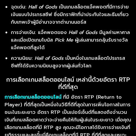
จุดเด่น:
Hall of Gods
เป็นเกมสล็อตแจ็คพอตที่มีการจ่าย
เงินแบบโปรเกรสซีฟ ซึ่งมีกราฟิกที่น่าประทับใจและธีมเกี่ยว
กับเทพเจ้าผู้มีอำนาจจากตำนานนอร์ส
การจ่ายเงิน: แจ็คพอตของ
Hall of Gods
มีมูลค่ามหาศาล
และเมื่อเปิดเกมโบนัส
Pick Me
ผู้เล่นสามารถลุ้นรับรางวัล
แจ็คพอตที่สูงได้
ความนิยม:
Hall of Gods
เป็นหนึ่งในเกมสล็อตโปรเกรส
ซีฟที่ได้รับความนิยมสูงจากผู้เล่นทั่วโลก
การเลือกเกมสล็อตออนไลน์ เหล่านี้ด้วยอัตรา RTP
ที่ดีที่สุด
การเลือกเกมสล็อตออนไลน์
ที่มี อัตรา RTP (Return to
Player) ที่ดีที่สุดเป็นหนึ่งในวิธีที่ดีที่สุดในการเพิ่มโอกาสในการ
ชนะในระยะยาว อัตรา RTP เป็นเปอร์เซ็นต์ที่แสดงถึงจำนวน
เงินที่เกมสล็อตคาดว่าจะจ่ายคืนให้กับผู้เล่นในระยะยาว เมื่อคุณ
เลือกเกมสล็อตที่มี RTP สูง คุณจะมีโอกาสได้รับการจ่ายเงินที่
ยุติธรรมและสูงขึ้นนี่คือเกมสล็อตที่มี RTP ที่ดีที่สุดและเหมาะ