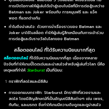
คุณสมบัติพิเศษ: สล็อตนี้มี 5 วงล้อและ ฟีเจอร์โบนัส ที่มี
การเปิดโอกาสให้ผู้เล่นได้เข้าสู่รอบโบนัสที่มีการต่อสู้ระหว่าง
Batman และ Joker พร้อมกับ การหมุนฟรี และ แจ็ค
พอต ที่แตกต่างกัน
ทำไมถึงน่าสนใจ: ด้วยการนำเรื่องราวของ Batman และ
Joker มาใช้ในสล็อต ทำให้ผู้เล่นรู้สึกเหมือนกับการเข้าร่วม
การต่อสู้และรับรางวัลในโลกของ Batman
สล็อตออนไลน์ ที่ได้รับความนิยมมากที่สุด
สล็อตออนไลน์
ที่ได้รับความนิยมมากที่สุด เนื่องจากหลาย
ปัจจัยที่ทำให้เกมนี้โดดเด่นและน่าสนใจสำหรับผู้เล่นทั่วโลก นี่คือ
เหตุผลที่ทำให้
Starburst
เป็นที่นิยม:
กราฟิกที่สดใสและมีสีสัน
การออกแบบกราฟิก: Starburst มีกราฟิกที่สวยงามและ
สดใส โดยมีสัญลักษณ์ที่เป็นอัญมณีสีสันต่างๆ เช่น เพชร,
ทับทิม, และมรกต ซึ่งทำให้เกมมีความดึงดูดและดูน่าสนใจ