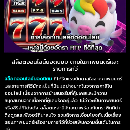
สล็อตออนไลน์ยอดนิยม ตามในภาพยนตร์และ
รายการทีวี
สล็อตออนไลน์ยอดนิยม
ที่ได้รับแรงบันดาลใจจากภาพยนตร์
และรายการทีวีมักจะเป็นที่นิยมอย่างมากในวงการคาสิโน
ออนไลน์ เนื่องจากการนำเสนอธีมที่คุ้นเคยและมีความ
สนุกสนานจากเนื้อหาที่ผู้เล่นรักอยู่แล้ว ไม่ว่าจะเป็นภาพยนตร์
หรือซีรีส์ที่โด่งดัง สล็อตเหล่านี้มักจะมาพร้อมกับกราฟิกที่น่า
ดึงดูดและฟีเจอร์ที่น่าสนใจ รวมถึงการเชื่อมโยงกับเนื้อเรื่อง
ของภาพยนตร์หรือรายการทีวีที่ช่วยเพิ่มความตื่นเต้นในการ
เล่น