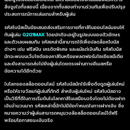
สิ่งจูงใจทั้งสองนี้ เนื่องจากทั้งสองทำงานร่วมกันเพื่อปรับปรุง
ประสบการณ์การเล่นเกมสำหรับผู้เล่น
รหัสโบนัสเป็นข้อเสนอส่งเสริมการขายที่คาสิโนออนไลน์มอบให้
กับผู้เล่น
G2G1MAX
โดยปกติจะอยู่ในรูปแบบของตัวอักษร
และตัวเลขผสมกัน รหัสเหล่านี้สามารถใช้เพื่อปลดล็อคโบนัส
ต่างๆ เช่น ฟรีสปิน เครดิตพิเศษ และแม้แต่เงินคืน รหัสโบนัส
มักจะพบบนเว็บไซต์ของคาสิโนหรือแพลตฟอร์มโซเชียลมีเดีย
และยังสามารถส่งไปยังผู้เล่นโดยตรงผ่านทางอีเมลหรือ
ข้อความได้อีกด้วย
ในโลกของสล็อตออนไลน์ รหัสโบนัสมักใช้เพื่อดึงดูดผู้เล่นใหม่
หรือให้รางวัลแก่ผู้เล่นที่ภักดี สำหรับผู้เล่นใหม่ รหัสโบนัสอาจ
เป็นวิธีที่ดีในการเริ่มต้นในโลกคาสิโนเสมือนจริงโดยไม่ต้องฝาก
เงินจำนวนมาก รหัสเหล่านี้มักไม่มีข้อกำหนดในการฝากเงิน ซึ่ง
หมายความว่าผู้เล่นสามารถหมุนวงล้อสล็อตออนไลน์ได้ฟรี
พร้อมโอกาสชนะเงินจริง