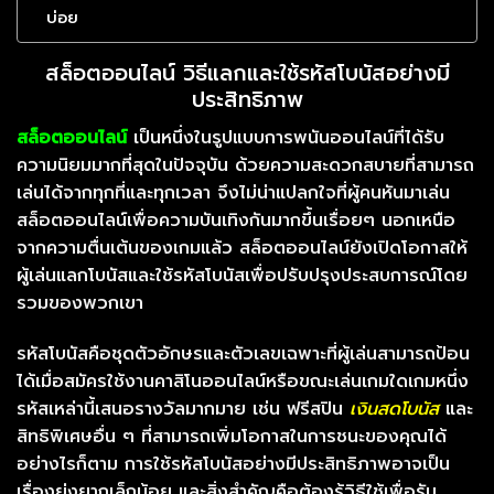
บ่อย
สล็อตออนไลน์ วิธีแลกและใช้รหัสโบนัสอย่างมี
ประสิทธิภาพ
สล็อตออนไลน์
เป็นหนึ่งในรูปแบบการพนันออนไลน์ที่ได้รับ
ความนิยมมากที่สุดในปัจจุบัน ด้วยความสะดวกสบายที่สามารถ
เล่นได้จากทุกที่และทุกเวลา จึงไม่น่าแปลกใจที่ผู้คนหันมาเล่น
สล็อตออนไลน์เพื่อความบันเทิงกันมากขึ้นเรื่อยๆ นอกเหนือ
จากความตื่นเต้นของเกมแล้ว สล็อตออนไลน์ยังเปิดโอกาสให้
ผู้เล่นแลกโบนัสและใช้รหัสโบนัสเพื่อปรับปรุงประสบการณ์โดย
รวมของพวกเขา
รหัสโบนัสคือชุดตัวอักษรและตัวเลขเฉพาะที่ผู้เล่นสามารถป้อน
ได้เมื่อสมัครใช้งานคาสิโนออนไลน์หรือขณะเล่นเกมใดเกมหนึ่ง
รหัสเหล่านี้เสนอรางวัลมากมาย เช่น ฟรีสปิน
เงินสดโบนัส
และ
สิทธิพิเศษอื่น ๆ ที่สามารถเพิ่มโอกาสในการชนะของคุณได้
อย่างไรก็ตาม การใช้รหัสโบนัสอย่างมีประสิทธิภาพอาจเป็น
เรื่องยุ่งยากเล็กน้อย และสิ่งสำคัญคือต้องรู้วิธีใช้เพื่อรับ