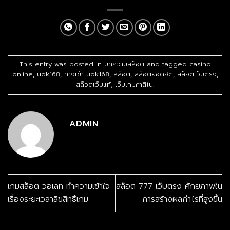
This entry was posted in
บทความสล็อต
and tagged
casino
online
,
uok168
,
ทางเข้า uok168
,
สล็อต
,
สล็อตยอดฮิต
,
สล็อตเว็บตรง
,
สล็อตเว็บแท้
,
เว็บเกมคาสิโน
.
ADMIN
เกมสล็อต วอเลท ทำความเข้าใจ
สล็อต 777 เว็บตรง ศักยภาพใน
เรื่องระยะเวลาลิขสิทธิ์เกม
การสร้างผลกำไรที่สูงขึ้น