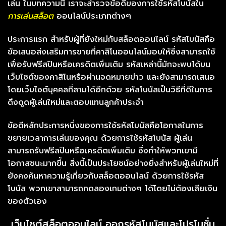
เล่น ในบทความนี้ เราจะสำรวจข้อดีของการใช้รหัสโบนัสใน
การเล่นสล็อต
ออนไลน์ประเภทต่างๆ
ประการแรก สำหรับผู้ที่ยังใหม่กับสล็อตออนไลน์ รหัสโบนัสคือ
ข้อเสนอส่งเสริมการขายที่คาสิโนออนไลน์มอบให้ซึ่งสามารถใช้
เพื่อรับฟรีสปินหรือเครดิตเพิ่มเติม รหัสเหล่านี้มักจะพบได้บน
เว็บไซต์ของคาสิโนหรือผ่านจดหมายข่าว และยังสามารถเสนอ
โดยเว็บไซต์บุคคลที่สามได้อีกด้วย รหัสโบนัสเป็นวิธีที่ดีในการ
ดึงดูดผู้เล่นใหม่และตอบแทนลูกค้าประจำ
ข้อดีหลักประการหนึ่งของการใช้รหัสโบนัสคือโอกาสในการ
ขยายเวลาการเล่นของคุณ ด้วยการใช้รหัสโบนัส ผู้เล่น
สามารถรับฟรีสปินหรือเครดิตเพิ่มเติม ซึ่งทำให้พวกเขามี
โอกาสชนะมากขึ้น สิ่งนี้เป็นประโยชน์อย่างยิ่งสำหรับผู้เล่นใหม่ที่
ยังคงค้นหาความรู้เกี่ยวกับสล็อตออนไลน์ ด้วยการใช้รหัส
โบนัส พวกเขาสามารถทดลองเกมต่างๆ ได้โดยไม่ต้องเสียเงิน
ของตัวเอง
เว็บไซต์สล็อตออนไลน์ ออกรหัสโบนัสและโปรโมชั่น