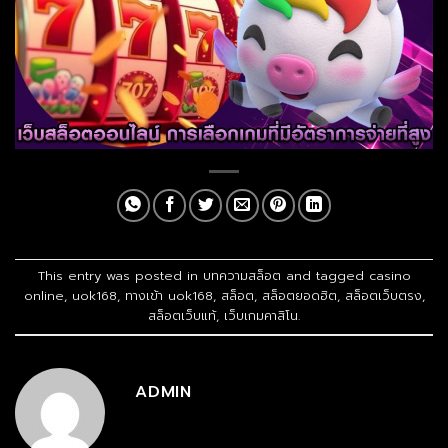
This entry was posted in
บทความสล็อต
and tagged
casino
online
,
uok168
,
ทางเข้า uok168
,
สล็อต
,
สล็อตยอดฮิต
,
สล็อตเว็บตรง
,
สล็อตเว็บแท้
,
เว็บเกมคาสิโน
.
ADMIN