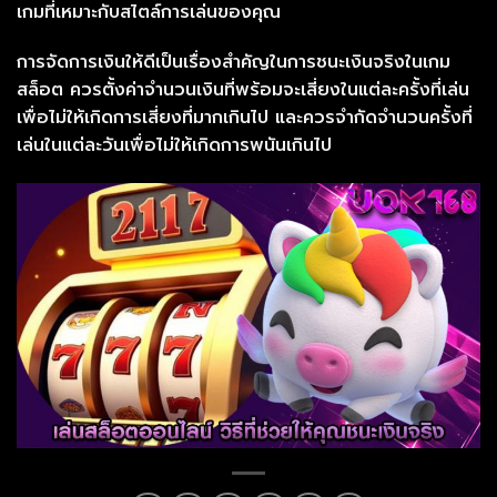
เกมที่เหมาะกับสไตล์การเล่นของคุณ
การจัดการเงินให้ดีเป็นเรื่องสำคัญในการชนะเงินจริงในเกม
สล็อต ควรตั้งค่าจำนวนเงินที่พร้อมจะเสี่ยงในแต่ละครั้งที่เล่น
เพื่อไม่ให้เกิดการเสี่ยงที่มากเกินไป และควรจำกัดจำนวนครั้งที่
เล่นในแต่ละวันเพื่อไม่ให้เกิดการพนันเกินไป