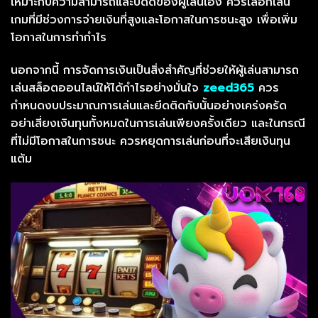
เหมาะกับความสามารถและบัดดีของผู้เล่นเอง ควรเลือกเล่น
เกมที่มีช่วงการจ่ายเงินที่สูงและโอกาสในการชนะสูง เพื่อเพิ่ม
โอกาสในการทำกำไร
นอกจากนี้ การจัดการเงินเป็นสิ่งสำคัญที่ช่วยให้ผู้เล่นสามารถ
เล่นสล็อตออนไลน์ให้ได้กำไรอย่างมั่นใจ
zeed365
ควร
กำหนดงบประมาณการเล่นและยึดติดกับนั้นอย่างเคร่งครัด
อย่าเสี่ยงเงินทุนทั้งหมดในการเล่นเพียงครั้งเดียว และในกรณี
ที่ไม่มีโอกาสในการชนะ ควรหยุดการเล่นก่อนที่จะเสียเงินทุน
แต้ม