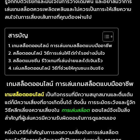
รู้จักกับตัวเรียกและมั่นใจในการวางเดิมพัน และอย่าลืมว่าการ
เล่นเกมสล็อตควรเพลิดเพลินและไม่ควรเป็นภาระให้เสียความ
สนใจในการเสี่ยงเส้นทางที่คุณต้องผ่านไป
สารบัญ
เกมสล็อตออนไลน์ การเล่นเกมสล็อตแบบมืออาชีพ
สล็อตออนไลน์ วิธีการเล่นให้ได้กำไรอย่างมั่นใจ
สล็อตแมชชีน รีวิวเกมที่เล่นง่ายและได้เงินเร็ว
เล่นสล็อตออนไลน์ วิธีที่ช่วยให้คุณชนะเงินจริง
เกมสล็อตออนไลน์ การเล่นเกมสล็อตแบบมืออาชีพ
เกมสล็อตออนไลน์
เป็นกิจกรรมที่มีความสนุกสนานและตื่นเต้น
แต่ก็มีความเสี่ยงที่อาจเกิดขึ้นได้ ดังนั้น การระมัดระวังและรู้จัก
วิธีหลีกเลี่ยงความเสี่ยงใน
การเล่นสล็อต
ออนไลน์จึงเป็นสิ่ง
สำคัญที่ผู้เล่นควรมีความรับผิดชอบในการดูแลตนเอง
หนึ่งในวิธีที่สำคัญในการลดความเสี่ยงในการเล่นสล็อต