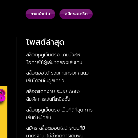
ทางเข้าเล่น
สมัครสมาชิก
โพสต์ล่าสุด
สล็อตpgเว็บตรง เกมนี้จะให้
โอกาสให้ผู้เล่นทดลองเล่นเกม
สล็อตออโต้ รวมเกมครบทุกแนว
เล่นได้จบในยูสเดียว
สล็อตแตกง่าย ระบบ Auto
สัมผัสการเล่นที่เหนือชั้น
สล็อตpgเว็บตรง เว็บที่ดีที่สุด การ
เล่นที่เหนือชั้น
สมัคร สล็อตออนไลน์ ระบบที่มี
มาตรฐาน ไม่จำกัดการเดิมพัน