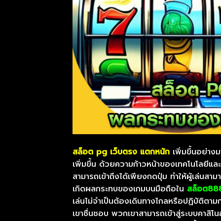
สล็อต pg เว็บตรง แตกหนัก
เพิ่มขึ้นอย่าง
เพิ่มขึ้น ด้วยความก้าวหน้าของเทคโนโลยีแ
สามารถเข้าถึงได้เพียงกดปุ่ม ทำให้ผู้เล่นสาม
เกิดผลกระทบของเกมบนมือถือใน
สล็อต88
เล่นไม่จำเป็นต้องเดินทางไกลหรือปฏิบัติตา
เขาชื่นชอบ พวกเขาสามารถเข้าสู่ระบบคาสิโนออ