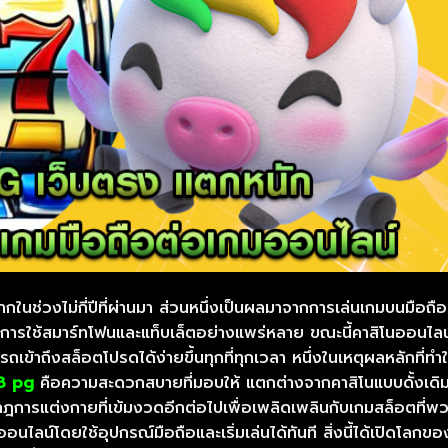
มากในช่วงไม่กี่ปีที่ผ่านมา ส่วนหนึ่งเป็นผลมาจากการเล่นเกมบนมือถือท
ละการใช้สมาร์ทโฟนและแท็บเล็ตอย่างแพร่หลาย ขณะนี้คาสิโนออนไลน
ารถเข้าถึงสล็อตโปรดได้ง่ายขึ้นทุกที่ทุกเวลา
หนึ่งในเหตุผลหลักที่ทำใ
8 pg
คือความสะดวกสบายที่มอบให้ แตกต่างจากคาสิโนแบบดั้งเดิม 
มกฎการแต่งกายที่เข้มงวดอีกต่อไปเพื่อเพลิดเพลินกับเกมสล็อตที่พ
นไลน์โดยใช้อุปกรณ์มือถือและเริ่มเล่นได้ทันที สิ่งนี้ได้เปิดโลกขอ