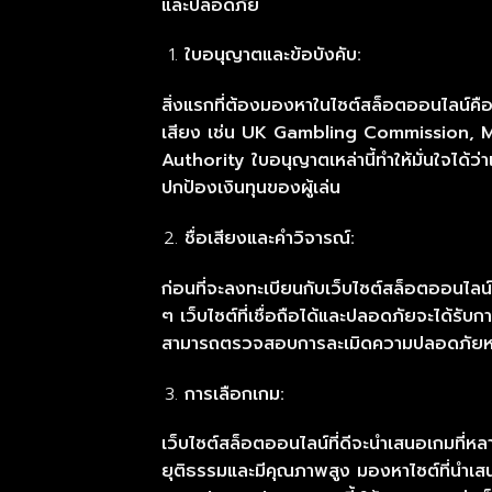
และปลอดภัย
ใบอนุญาตและข้อบังคับ:
สิ่งแรกที่ต้องมองหาในไซต์สล็อตออนไลน์คือ
เสียง เช่น UK Gambling Commission, 
Authority ใบอนุญาตเหล่านี้ทำให้มั่นใจได้ว่
ปกป้องเงินทุนของผู้เล่น
ชื่อเสียงและคำวิจารณ์:
ก่อนที่จะลงทะเบียนกับเว็บไซต์สล็อตออนไลน์ 
ๆ เว็บไซต์ที่เชื่อถือได้และปลอดภัยจะได้รั
สามารถตรวจสอบการละเมิดความปลอดภัยหรือก
การเลือกเกม:
เว็บไซต์สล็อตออนไลน์ที่ดีจะนำเสนอเกมที่หลากห
ยุติธรรมและมีคุณภาพสูง มองหาไซต์ที่นำเ