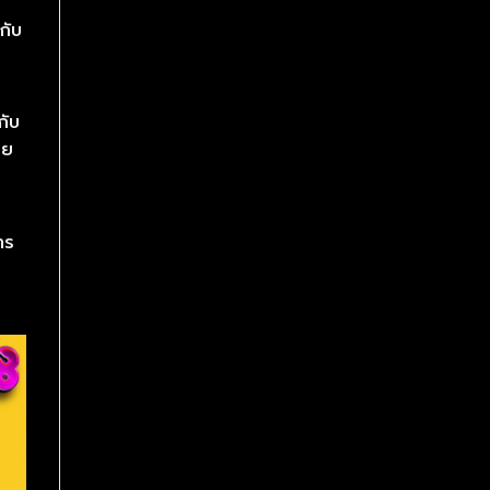
กับ
กับ
วย
าร