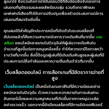
สูงมาใช้ ซึ่งรวมถึงการใช้ขั้นตอนวิธีที่ซับซ้อนซึ่งรับรองการ
เล่นเกมที่ยุติธรรมและผลลัพธ์แบบสุ่ม รวมถึงกราฟิกและ
เอฟเฟกต์เสียงที่ได้รับการปรับปรุงเพื่อสร้างประสบการณ์การ
เล่นเกมที่สมจริงยิ่งขึ้น
คุณสมบัติสำคัญอีกประการหนึ่งที่เปิดตัวในระบบสล็อตที่
อัปเดตแล้วก็คือความสามารถในการวางเดิมพันที่มากขึ้น
เกม
สล็อต
ออนไลน์หลายเกมในปัจจุบันให้ผู้เล่นวางเดิมพันใน
จำนวนที่สูงขึ้นต่อการหมุนหนึ่งครั้ง ทำให้พวกเขามีโอกาสคว้า
รางวัลที่มากขึ้น สิ่งนี้ดึงดูดผู้เล่นที่มีเงินเดิมพันสูงและผู้เล่นที่มี
ประสบการณ์ซึ่งกำลังมองหาความตื่นเต้นเร้าใจที่มากขึ้น
เว็บสล็อตออนไลน์ การเลือกเกมที่มีอัตราการจ่ายที่
สูง
เว็บสล็อตออนไลน์
เป็นหนึ่งในเกมคาสิโนที่มีความนิยมอย่าง
แพร่หลายในปัจจุบัน ด้วยความสะดวกสบายในการเล่นผ่าน
อินเทอร์เน็ตและความสนุกสนานที่เกิดขึ้นจากการหมุนวงล้อ
อย่างรวดเร็ว นอกจากนี้ยังมีเกมสล็อตที่มีการอัปเดตฟีเจอร์