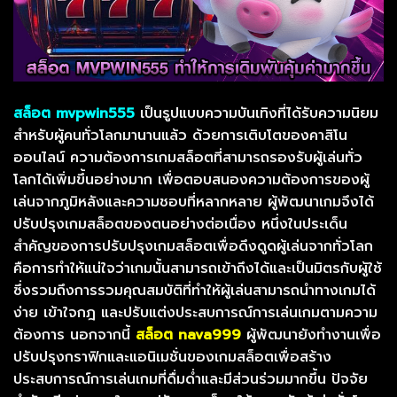
สล็อต mvpwin555
เป็นรูปแบบความบันเทิงที่ได้รับความนิยม
สำหรับผู้คนทั่วโลกมานานแล้ว ด้วยการเติบโตของคาสิโน
ออนไลน์ ความต้องการเกมสล็อตที่สามารถรองรับผู้เล่นทั่ว
โลกได้เพิ่มขึ้นอย่างมาก เพื่อตอบสนองความต้องการของผู้
เล่นจากภูมิหลังและความชอบที่หลากหลาย ผู้พัฒนาเกมจึงได้
ปรับปรุงเกมสล็อตของตนอย่างต่อเนื่อง
หนึ่งในประเด็น
สำคัญของการปรับปรุงเกมสล็อตเพื่อดึงดูดผู้เล่นจากทั่วโลก
คือการทำให้แน่ใจว่าเกมนั้นสามารถเข้าถึงได้และเป็นมิตรกับผู้ใช้
ซึ่งรวมถึงการรวมคุณสมบัติที่ทำให้ผู้เล่นสามารถนำทางเกมได้
ง่าย เข้าใจกฎ และปรับแต่งประสบการณ์การเล่นเกมตามความ
ต้องการ นอกจากนี้
สล็อต nava999
ผู้พัฒนายังทำงานเพื่อ
ปรับปรุงกราฟิกและแอนิเมชั่นของเกมสล็อตเพื่อสร้าง
ประสบการณ์การเล่นเกมที่ดื่มด่ำและมีส่วนร่วมมากขึ้น
ปัจจัย