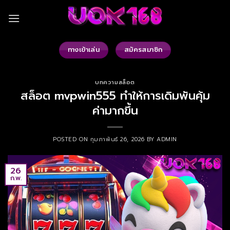
Skip
to
content
ทางเข้าเล่น
สมัครสมาชิก
บทความสล็อต
สล็อต mvpwin555 ทำให้การเดิมพันคุ้ม
ค่ามากขึ้น
POSTED ON
กุมภาพันธ์ 26, 2026
BY
ADMIN
26
ก.พ.