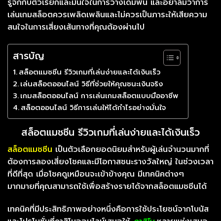
รู้จักกับตัวเรียกและมั่นใจในการวางเดิมพัน และอย่าลืมว่าการ
เล่นเกมสล็อตควรเพลิดเพลินและไม่ควรเป็นภาระให้เสียความ
สนใจในการเสี่ยงเส้นทางที่คุณต้องผ่านไป
สารบัญ
สล็อตแมชชีน รีวิวเกมที่เล่นง่ายและได้เงินเร็ว
เล่นสล็อตออนไลน์ วิธีที่ช่วยให้คุณชนะเงินจริง
เกมสล็อตออนไลน์ การเล่นเกมสล็อตแบบมืออาชีพ
สล็อตออนไลน์ วิธีการเล่นให้ได้กำไรอย่างมั่นใจ
สล็อตแมชชีน รีวิวเกมที่เล่นง่ายและได้เงินเร็ว
สล็อตแมชชีน
เป็นตัวเลือกยอดนิยมสำหรับผู้เล่นจำนวนมากที่
ต้องการลองเสี่ยงโชคและมีโอกาสชนะรางวัลใหญ่ ในช่วงเวลา
ที่ดีที่สุด เมื่อโชคดูเหมือนจะเข้าข้างคุณ มีเทคนิคต่างๆ
มากมายที่คุณสามารถใช้เพื่อสร้างรายได้จากสล็อตแมชชีนได้
เทคนิคที่มีประสิทธิภาพอย่างหนึ่งคือการใช้ประโยชน์จากโบนัส