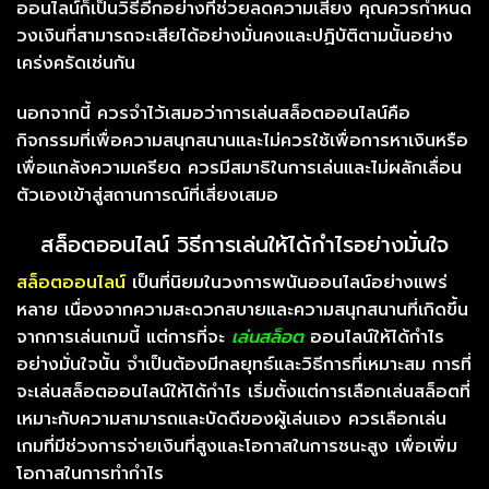
ออนไลน์ก็เป็นวิธีอีกอย่างที่ช่วยลดความเสี่ยง คุณควรกำหนด
วงเงินที่สามารถจะเสียได้อย่างมั่นคงและปฏิบัติตามนั้นอย่าง
เคร่งครัดเช่นกัน
นอกจากนี้ ควรจำไว้เสมอว่าการเล่นสล็อตออนไลน์คือ
กิจกรรมที่เพื่อความสนุกสนานและไม่ควรใช้เพื่อการหาเงินหรือ
เพื่อแกล้งความเครียด ควรมีสมาธิในการเล่นและไม่ผลักเลื่อน
ตัวเองเข้าสู่สถานการณ์ที่เสี่ยงเสมอ
สล็อตออนไลน์ วิธีการเล่นให้ได้กำไรอย่างมั่นใจ
สล็อตออนไลน์
เป็นที่นิยมในวงการพนันออนไลน์อย่างแพร่
หลาย เนื่องจากความสะดวกสบายและความสนุกสนานที่เกิดขึ้น
จากการเล่นเกมนี้ แต่การที่จะ
เล่นสล็อต
ออนไลน์ให้ได้กำไร
อย่างมั่นใจนั้น จำเป็นต้องมีกลยุทธ์และวิธีการที่เหมาะสม
การที่
จะเล่นสล็อตออนไลน์ให้ได้กำไร เริ่มตั้งแต่การเลือกเล่นสล็อตที่
เหมาะกับความสามารถและบัดดีของผู้เล่นเอง ควรเลือกเล่น
เกมที่มีช่วงการจ่ายเงินที่สูงและโอกาสในการชนะสูง เพื่อเพิ่ม
โอกาสในการทำกำไร