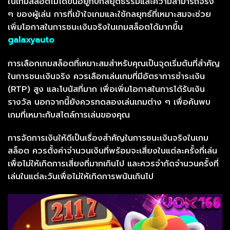
ในเกมสล็อตไม่ได้ขึ้นอยู่กับกลยุติธรรมและความสามารถจริง
ๆ ของผู้เล่น การที่เข้าใจเกมและใช้กลยุทธ์ที่เหมาะสมจะช่วย
เพิ่มโอกาสในการชนะเงินจริงในเกมสล็อตได้มากขึ้น
galaxyauto
การเลือกเกมสล็อตที่เหมาะสมสำหรับคุณเป็นจุดเริ่มต้นที่สำคัญ
ในการชนะเงินจริง ควรเลือกเล่นเกมที่มีอัตราการชำระเงิน
(RTP) สูง และโบนัสที่มาก เพื่อเพิ่มโอกาสในการได้รับเงิน
รางวัล นอกจากนี้ยังควรทดลองเล่นเกมต่าง ๆ เพื่อค้นพบ
เกมที่เหมาะกับสไตล์การเล่นของคุณ
การจัดการเงินให้ดีเป็นเรื่องสำคัญในการชนะเงินจริงในเกม
สล็อต ควรตั้งค่าจำนวนเงินที่พร้อมจะเสี่ยงในแต่ละครั้งที่เล่น
เพื่อไม่ให้เกิดการเสี่ยงที่มากเกินไป และควรจำกัดจำนวนครั้งที่
เล่นในแต่ละวันเพื่อไม่ให้เกิดการพนันเกินไป