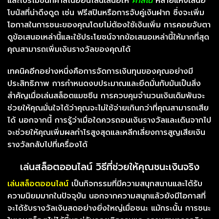
และโปรโมชั่นที่คาสิโนออนไลน์เสนอให้
คาสิโน
หลายแห่งเสนอ
โบนัสที่น่าดึงดูด เช่น ฟรีสปินหรือการจับคู่เงินฝาก ซึ่งจะเพิ่ม
โอกาสในการชนะของคุณโดยไม่ต้องใช้เงินเพิ่ม การคอยจับตา
ดูข้อเสนอเหล่านี้และใช้ประโยชน์จากข้อเสนอเหล่านี้ให้มากที่สุด
คุณสามารถเพิ่มเงินรางวัลของคุณได้
เทคนิคอีกอย่างหนึ่งคือการจัดการเงินทุนของคุณอย่างมี
ประสิทธิภาพ การกำหนดงบประมาณและยึดมั่นกับมันเป็นสิ่ง
สำคัญเมื่อเล่นสล็อตแมชชีน การควบคุมจำนวนเงินเดิมพันจะ
ช่วยให้คุณมั่นใจได้ว่าคุณจะไม่ใช้จ่ายเกินกว่าที่คุณสามารถเสีย
ได้ นอกจากนี้ การรู้ว่าเมื่อใดควรถอนเงินรางวัลและเดินจากไป
จะช่วยให้คุณเพิ่มผลกำไรสูงสุดและหลีกเลี่ยงการสูญเสียเงิน
รางวัลกลับไปที่เครื่องได้
เล่นสล็อตออนไลน์ วิธีที่ช่วยให้คุณชนะเงินจริง
เล่นสล็อตออนไลน์
เป็นกิจกรรมที่มีความสนุกสนานและได้รับ
ความนิยมมากในปัจจุบัน นอกจากความสนุกแล้วยังมีโอกาสที่
จะได้รับรางวัลเงินสดอย่างยิ่งใหญ่เมื่อชนะ แม้กระนั้น การชนะ