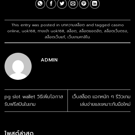
This entry was posted in
บทความสล็อต
and tagged
casino
online
,
uok168
,
ทางเข้า uok168
,
สล็อต
,
สล็อตยอดฮิต
,
สล็อตเว็บตรง
,
สล็อตเว็บแท้
,
เว็บเกมคาสิโน
.
ADMIN
pg slot wallet วิธีเพิ่มโอกาส
เว็บสล็อต แจกหนัก ๆ รีวิวเกม
รับฟรีสปินในเกม
เล่นง่ายและเหมาะกับมือใหม่
โพสต์ล่าสุด