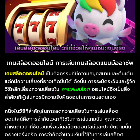
เกมสล็อตออนไลน์ การเล่นเกมสล็อตแบบมืออาชีพ
เกมสล็อตออนไลน์
เป็นกิจกรรมที่มีความสนุกสนานและตื่นเต้น
แต่ก็มีความเสี่ยงที่อาจเกิดขึ้นได้ ดังนั้น การระมัดระวังและรู้จัก
วิธีหลีกเลี่ยงความเสี่ยงใน
การเล่นสล็อต
ออนไลน์จึงเป็นสิ่ง
สำคัญที่ผู้เล่นควรมีความรับผิดชอบในการดูแลตนเอง
หนึ่งในวิธีที่สำคัญในการลดความเสี่ยงในการเล่นสล็อต
ออนไลน์คือการจำกัดเวลาที่ใช้ในการเล่นเกมนั้น คุณควร
กำหนดเวลาที่ชัดเจนเพื่อเล่นสล็อตออนไลน์และปฏิบัติตามนั้น
อย่างเคร่งครัด
การจำกัดจำนวนเงินที่ใช้ในการเล่นสล็อต