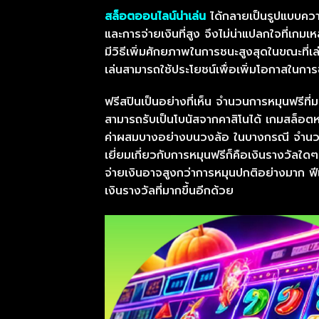
สล็อตออนไลน์น่าเล่น
ได้กลายเป็นรูปแบบความ
และการจ่ายเงินที่สูง จึงไม่น่าแปลกใจที่เกมเ
มีวิธีเพิ่มศักยภาพในการชนะสูงสุดในขณะที่เ
เล่นสามารถใช้ประโยชน์เพื่อเพิ่มโอกาสในกา
ฟรีสปินเป็นอย่างที่เห็น จำนวนการหมุนฟรีที่มอ
สามารถรับเป็นโบนัสจากคาสิโนได้ เกมสล็อ
ค่าผสมบางอย่างบนวงล้อ ในบางกรณี จำนวนกา
เยี่ยมเกี่ยวกับการหมุนฟรีก็คือเงินรางวัลใดๆ
จ่ายเงินอาจสูงกว่าการหมุนปกติอย่างมาก ฟีเจ
เงินรางวัลที่มากขึ้นอีกด้วย