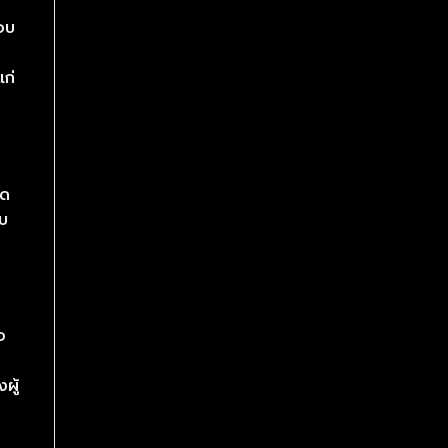
อบ
ก่
ิด
ับ
อ
ผู้