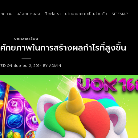
บทความ
สล็อตทดลอง
ติดต่อเรา
นโยบายความเป็นส่วนตัว
SITEMAP
บทความสล็อต
ศักยภาพในการสร้างผลกำไรที่สูงขึ้น
TED ON
กันยายน 2, 2024
BY
ADMIN