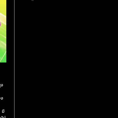
ูง
อง
 มี