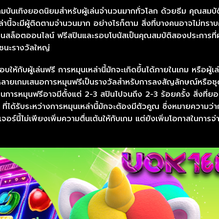
บันเทิงยอดนิยมสำหรับผู้เล่นจำนวนมากทั่วโลก ด้วยธีม คุณสมบัต
หล่านี้จะมีผู้ติดตามจำนวนมาก อย่างไรก็ตาม สิ่งที่บางคนอาจไม่ทราบ
ล่นสล็อตออนไลน์ ฟรีสปินและรอบโบนัสเป็นคุณสมบัติสองประการที่ผู
รชนะรางวัลใหญ่
บให้กับผู้เล่นฟรี การหมุนเหล่านี้มักจะเกิดขึ้นได้ภายในเกม หรือผู้เล
ตหลายเกมเสนอการหมุนฟรีเป็นรางวัลสำหรับการลงสัญลักษณ์หรือชุ
รหมุนฟรีอาจมีตั้งแต่ 2-3 สปินไปจนถึง 2-3 ร้อยครั้ง สิ่งที่ย
 ที่ได้รับระหว่างการหมุนเหล่านี้มักจะต้องมีตัวคูณ ซึ่งหมายความว่
อร์นี้ไม่เพียงเพิ่มความตื่นเต้นให้กับเกม แต่ยังเพิ่มโอกาสในการจ่