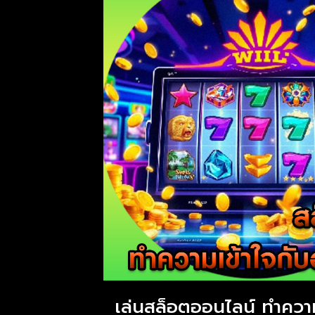
เล่นสล็อตออนไลน์ ทำความ