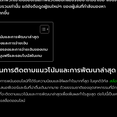
อตที่พวกเขาชื่นชอบในสภาพแวดล้อมที่สมจริงอย่างไม่น่าเชื่อ สิ่งนี้จ
มเท่านั้น แต่ยังดึงดูดผู้ชมใหม่ๆ ของผู้เล่นที่กำลังมองหา
กขึ้น
น้มและการพัฒนาล่าสุด
งและการจ่ายเงิน
ต่อรองและการจ่ายเงินของเกม
หมุนฟรีและรอบโบนัสในเกม
ในการติดตามแนวโน้มและการพัฒนาล่าสุด
บการพนันออนไลน์ที่ได้รับความนิยมและให้ผลกำไรมากที่สุด ในยุคดิจิทัล
สล็
ำเสนอฟีเจอร์และธีมที่น่าตื่นเต้นมากมาย ด้วยธรรมชาติของอุตสาหกรรมที่มี
นที่จะติดตามแนวโน้มและการพัฒนาล่าสุดเพื่อเพิ่มผลกำไรสูงสุด ต่อไปนี้เป็นเ
องสล็อตออนไลน์