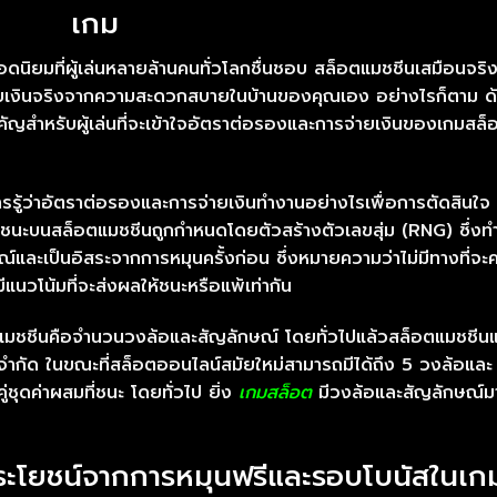
เกม
ดนิยมที่ผู้เล่นหลายล้านคนทั่วโลกชื่นชอบ สล็อตแมชชีนเสมือนจริ
นการรับเงินจริงจากความสะดวกสบายในบ้านของคุณเอง อย่างไรก็ตาม ด
คัญสำหรับผู้เล่นที่จะเข้าใจอัตราต่อรองและการจ่ายเงินของเกมสล็
ารรู้ว่าอัตราต่อรองและการจ่ายเงินทำงานอย่างไรเพื่อการตัดสินใจ
ชนะบนสล็อตแมชชีนถูกกำหนดโดยตัวสร้างตัวเลขสุ่ม (RNG) ซึ่งทำ
รณ์และเป็นอิสระจากการหมุนครั้งก่อน ซึ่งหมายความว่าไม่มีทางที่จะ
แนวโน้มที่จะส่งผลให้ชนะหรือแพ้เท่ากัน
อตแมชชีนคือจำนวนวงล้อและสัญลักษณ์ โดยทั่วไปแล้วสล็อตแมชชีน
จำกัด ในขณะที่สล็อตออนไลน์สมัยใหม่สามารถมีได้ถึง 5 วงล้อและ
ชุดค่าผสมที่ชนะ โดยทั่วไป ยิ่ง
เกมสล็อต
มีวงล้อและสัญลักษณ์ม
ประโยชน์จากการหมุนฟรีและรอบโบนัสในเก