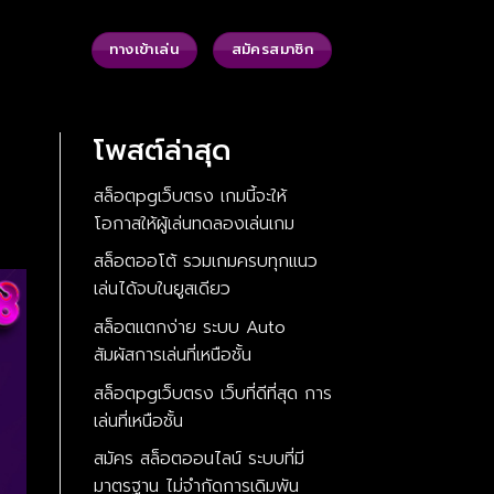
ทางเข้าเล่น
สมัครสมาชิก
โพสต์ล่าสุด
สล็อตpgเว็บตรง เกมนี้จะให้
โอกาสให้ผู้เล่นทดลองเล่นเกม
สล็อตออโต้ รวมเกมครบทุกแนว
เล่นได้จบในยูสเดียว
สล็อตแตกง่าย ระบบ Auto
สัมผัสการเล่นที่เหนือชั้น
สล็อตpgเว็บตรง เว็บที่ดีที่สุด การ
เล่นที่เหนือชั้น
สมัคร สล็อตออนไลน์ ระบบที่มี
มาตรฐาน ไม่จำกัดการเดิมพัน