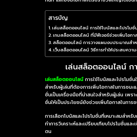
ทันที และยังมีโอกาสได้รับรางวัลใหญ่ได้เช่น
สารบัญ
เล่นสล็อตออนไลน์ การใช้โบนัสและโปรโมชั่น
เกมสล็อตออนไลน์ ที่มีฟีเจอร์ช่วยเพิ่มโอก
สล็อตออนไลน์ การวางแผนงบประมาณสำหร
เว็บสล็อตออนไลน์ วิธีการทำให้ประสบความ
เล่นสล็อตออนไลน์ การ
เล่นสล็อตออนไลน์
การใช้โบนัสและโปรโมชั่
สำหรับผู้เล่นที่ต้องการเพิ่มโอกาสในการช
ชั่นเป็นเครื่องมือที่น่าสนใจสำหรับผู้เล่น เพ
ชั่นให้เป็นประโยชน์ยังช่วยเพิ่มโอกาสในกา
การเลือกโบนัสและโปรโมชั่นที่เหมาะสมสำหรับกา
ทำการวิเคราะห์และเปรียบเทียบโปรโมชั่นและเง
ตน