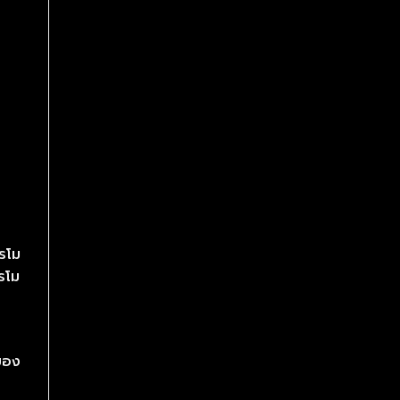
รโม
ปรโม
นของ