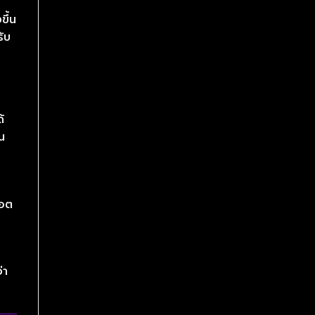
ขึ้น
รับ
้
น
็อต
่า