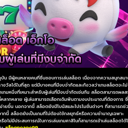
จุบัน มีผู้คนหลายคนที่ชื่นชอบการเล่นสล็อต เนื่องจากความสนุกสน
นรางวัลได้ในที่สุด แต่มีบางคนที่มีงบจำกัดและกังวลว่าเกมสล็อตจะไม่
มหนึ่งที่เหมาะสำหรับผู้เล่นที่มีงบจำกัดเช่นกัน
สล็อตสามารถผลสร
ที่หลากหลาย ผู้เล่นสามารถเลือกเดิมพันตามงบประมาณที่ต้องการ ซึ
ายขึ้น นอกจากนี้ สล็อตยังมีโบนัสและโปรโมชั่นต่างๆ ที่สามารถช่
ากนี้ สล็อตยังเป็นเกมที่ไม่ต้องใช้กลยุทธ์หรือความชำนาญเฉพาะ
ัดหรือไม่มีประสบการณ์ในการเล่นเกมคาสิโนก็สามารถเข้าเล่นสล็อตได