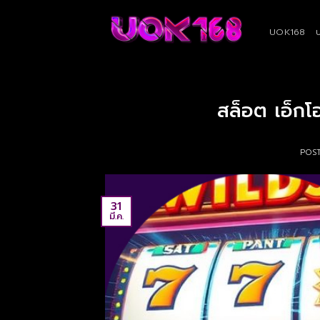
Skip
to
UOK168
content
สล็อต เอ็กโอ
POS
31
มี.ค.