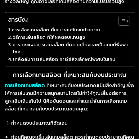
รางวัลใหญ่ คุณอาจเลือกเกมสล็อตที่มีความแปรปรวนสูง
สารบัญ
การเลือกเกมสล็อต ที่เหมาะสมกับงบประมาณ
วิธีการเล่นสล็อต ที่ให้ผลตอบแทนสูง
การวางแผนการเล่นสล็อต มีความเสี่ยงและเป็นเกมที่พึ่งพา
โชค
เคล็ดลับการเล่นสล็อต การใช้สัญลักษณ์พิเศษในเกม
การเลือกเกมสล็อต ที่เหมาะสมกับงบประมาณ
การเลือกเกมสล็อต
ที่เหมาะสมกับงบประมาณเป็นสิ่งสำคัญเพื่อ
ให้การเล่นเกมมีความสนุกสนานโดยไม่ทำให้คุณเสี่ยงต่อการ
สูญเสียเงินเกินไป นี่คือขั้นตอนและคำแนะนำในการเลือกเกม
สล็อตที่เหมาะสมกับงบประมาณของคุณ:
กำหนดงบประมาณที่ชัดเจน
ก่อนที่คุณจะเริ่มเล่นเกมสล็อต ควรกำหนดงบประมาณที่คุณ