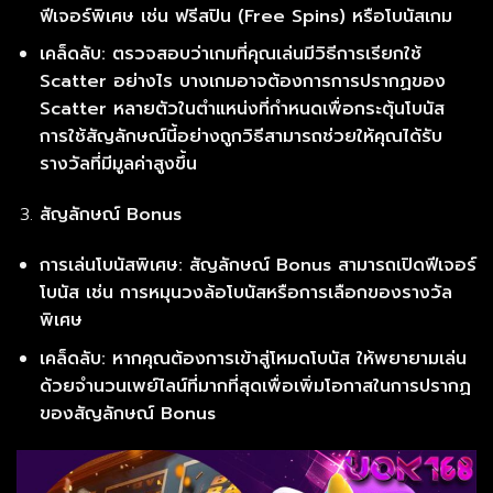
ฟีเจอร์พิเศษ เช่น ฟรีสปิน (Free Spins) หรือโบนัสเกม
เคล็ดลับ: ตรวจสอบว่าเกมที่คุณเล่นมีวิธีการเรียกใช้
Scatter อย่างไร บางเกมอาจต้องการการปรากฏของ
Scatter หลายตัวในตำแหน่งที่กำหนดเพื่อกระตุ้นโบนัส
การใช้สัญลักษณ์นี้อย่างถูกวิธีสามารถช่วยให้คุณได้รับ
รางวัลที่มีมูลค่าสูงขึ้น
สัญลักษณ์ Bonus
การเล่นโบนัสพิเศษ: สัญลักษณ์ Bonus สามารถเปิดฟีเจอร์
โบนัส เช่น การหมุนวงล้อโบนัสหรือการเลือกของรางวัล
พิเศษ
เคล็ดลับ: หากคุณต้องการเข้าสู่โหมดโบนัส ให้พยายามเล่น
ด้วยจำนวนเพย์ไลน์ที่มากที่สุดเพื่อเพิ่มโอกาสในการปรากฏ
ของสัญลักษณ์ Bonus