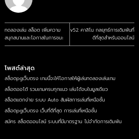
ทดลองเล่น สล็อต เพิ่มความ
v52 คาสิโน กลยุทธ์การเดิมพันที่
สนุกสนานและโอกาสในการชนะ
ดีที่สุดสำหรับออนไลน์
โพสต์ล่าสุด
สล็อตpgเว็บตรง เกมนี้จะให้โอกาสให้ผู้เล่นทดลองเล่นเกม
สล็อตออโต้ รวมเกมครบทุกแนว เล่นได้จบในยูสเดียว
สล็อตแตกง่าย ระบบ Auto สัมผัสการเล่นที่เหนือชั้น
สล็อตpgเว็บตรง เว็บที่ดีที่สุด การเล่นที่เหนือชั้น
สมัคร สล็อตออนไลน์ ระบบที่มีมาตรฐาน ไม่จำกัดการเดิมพัน