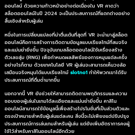
ออนไลน์ ด้วยความก้าวหน้าอย่างต่อเนื่องใน VR คาดว่า
สล็อตออนไลน์ในปี 2024 จะเป็นประสบการณ์ที่แตกต่างอย่าง
สิ้นเชิงสำหรับผู้เล่น
หนึ่งในการเปลี่ยนแปลงที่น่าตื่นเต้นที่สุดที่ VR จะนำมาสู่สล็อต
ออนไลน์คือการสร้างการติดตามข้อมูลแบบเรียลไทม์ที่สมจริง
และแม่นยำยิ่งขึ้น ปัจจุบันเกมสล็อตออนไลน์ใช้เครื่องสร้าง
ตัวเลขสุ่ม (RNG) เพื่อกำหนดผลลัพธ์ของการหมุนแต่ละครั้ง
อย่างไรก็ตาม ด้วยเทคโนโลยี VR ผู้เล่นจะสามารถเห็นวงล้อ
เสมือนจริงหมุนได้แบบเรียลไทม์
slotno1
ทำให้พวกเขาได้รับ
ประสบการณ์ที่ดื่มด่ำมากขึ้น
นอกจากนี้ VR ยังช่วยให้สามารถติดตามพฤติกรรมและความ
ชอบของผู้เล่นในเกมได้ละเอียดและแม่นยำยิ่งขึ้น คาสิโน
ออนไลน์สามารถใช้ข้อมูลนี้เพื่อสร้างโปรโมชั่นที่เป็นส่วนตัวและ
ตรงเป้าหมายสำหรับผู้เล่นแต่ละคน สิ่งนี้จะไม่เพียงแต่ปรับปรุง
ประสบการณ์การเล่นเกมสำหรับผู้เล่น แต่ยังเพิ่มอัตราการคงผู้
ใช้ไว้สำหรับคาสิโนออนไลน์อีกด้วย