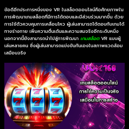
ข้อดีอีกประการหนึ่งของ VR ในสล็อตออนไลน์คือศักยภาพใน
การพัฒนาเกมสล็อตที่มีการโต้ตอบและมีส่วนร่วมมากขึ้น ด้วย
การใช้ตัวควบคุมการเคลื่อนไหว ผู้เล่นสามารถโต้ตอบกับเกมได้
ทางร่างกาย เพิ่มความตื่นเต้นและความสมจริงอีกระดับหนึ่ง
นอกจากนี้ยังสามารถนำไปสู่การพัฒนา
เกมสล็อต
VR แบบผู้
เล่นหลายคน ซึ่งผู้เล่นสามารถแข่งขันกันเองในสภาพแวดล้อม
เสมือนจริง