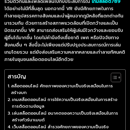
รวมตัวกันและเพลิดเพลินไปกับประสบการณ์
เกมสล็อต789
ได้อย่างไม่มีที่สิ้นสุด
นอกจากนี้ VR ยังมีศักยภาพในการ
ทำลายอุปสรรคทางสังคมและนำผู้คนจากภูมิหลังที่แตกต่างกัน
มารวมกัน ด้วยการสร้างสภาพแวดล้อมที่เปิดกว้างและเป็น
มิตรมากขึ้น VR สามารถส่งเสริมให้ผู้เล่นมีใจกว้างและยอมรับ
ผู้อื่นได้มากขึ้น โดยไม่คำนึงถึงเชื้อชาติ เพศ หรือปัจจัยทาง
สังคมอื่น ๆ สิ่งนี้จะไม่เพียงแต่ปรับปรุงประสบการณ์การเล่น
เกมโดยรวม แต่ยังส่งเสริมความหลากหลายและทำลายทัศนคติ
ภายในชุมชนสล็อตออนไลน์อีกด้วย
สารบัญ
สล็อตออนไลน์ ศักยภาพของความเป็นจริงเสมือนในการ
สร้างบท
เกมสล็อตออนไลน์ การใช้ความเป็นจริงเสมือนในการสร้าง
การติดตามข้อมูล
เล่นสล็อตออนไลน์ อนาคตของความเป็นจริงเสมือนในการ
สร้างทัวร์นาเมนต์
เว็บสล็อตออนไลน์ สำรวจศักยภาพของความเป็นจริง