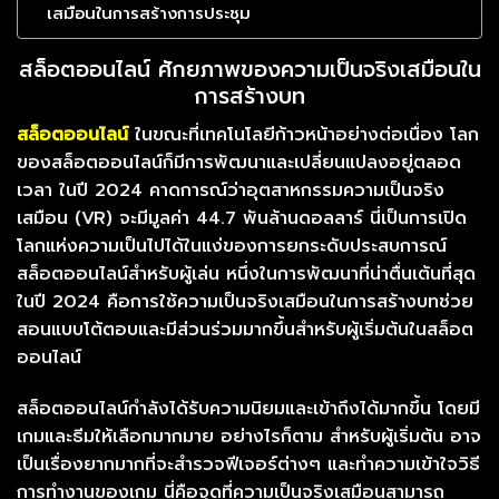
เสมือนในการสร้างการประชุม
สล็อตออนไลน์ ศักยภาพของความเป็นจริงเสมือนใน
การสร้างบท
สล็อตออนไลน์
ในขณะที่เทคโนโลยีก้าวหน้าอย่างต่อเนื่อง โลก
ของสล็อตออนไลน์ก็มีการพัฒนาและเปลี่ยนแปลงอยู่ตลอด
เวลา ในปี 2024 คาดการณ์ว่าอุตสาหกรรมความเป็นจริง
เสมือน (VR) จะมีมูลค่า 44.7 พันล้านดอลลาร์ นี่เป็นการเปิด
โลกแห่งความเป็นไปได้ในแง่ของการยกระดับประสบการณ์
สล็อตออนไลน์สำหรับผู้เล่น หนึ่งในการพัฒนาที่น่าตื่นเต้นที่สุด
ในปี 2024 คือการใช้ความเป็นจริงเสมือนในการสร้างบทช่วย
สอนแบบโต้ตอบและมีส่วนร่วมมากขึ้นสำหรับผู้เริ่มต้นในสล็อต
ออนไลน์
สล็อตออนไลน์กำลังได้รับความนิยมและเข้าถึงได้มากขึ้น โดยมี
เกมและธีมให้เลือกมากมาย อย่างไรก็ตาม สำหรับผู้เริ่มต้น อาจ
เป็นเรื่องยากมากที่จะสำรวจฟีเจอร์ต่างๆ และทำความเข้าใจวิธี
การทำงานของเกม นี่คือจุดที่ความเป็นจริงเสมือนสามารถ