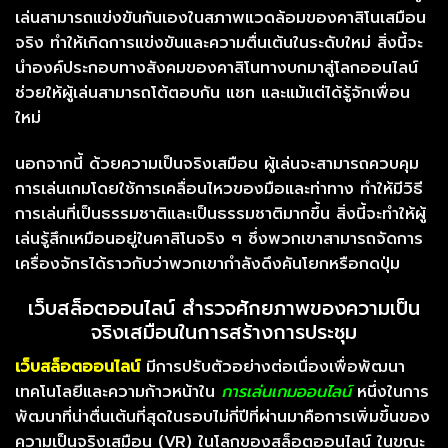
เล่นสามารถแข่งขันกันเองในสภาพแวดล้อมของคาสิโนเสมือน
จริง ทำให้เกิดการแข่งขันและความตื่นเต้นในระดับใหม่ สิ่งนี้จะ
นำองค์ประกอบทางสังคมของคาสิโนทางบกมาสู่โลกออนไลน์
ช่วยให้ผู้เล่นสามารถโต้ตอบกัน แชท และแม้แต่ได้รู้จักเพื่อน
ใหม่
นอกจากนี้ ด้วยความเป็นจริงเสมือน ผู้เล่นจะสามารถควบคุม
การเล่นเกมโดยใช้การเคลื่อนไหวของมือและท่าทาง ทำให้มีวิธี
การเล่นที่เป็นธรรมชาติและเป็นธรรมชาติมากขึ้น สิ่งนี้จะทำให้ผู้
เล่นรู้สึกเหมือนอยู่ในคาสิโนจริง ๆ ซึ่งพวกเขาสามารถจัดการ
เครื่องจักรได้ราวกับว่าพวกเขากำลังดึงคันโยกหรือกดปุ่ม
เว็บสล็อตออนไลน์ สำรวจศักยภาพของความเป็น
จริงเสมือนในการสร้างการประชุม
เว็บสล็อตออนไลน์
มีการปรับตัวอย่างต่อเนื่องเพื่อพัฒนา
เทคโนโลยีและความก้าวหน้าใน
การเล่นเกมออนไลน์
หนึ่งในการ
พัฒนาที่น่าตื่นเต้นที่สุดในรอบไม่กี่ปีที่ผ่านมาคือการเพิ่มขึ้นของ
ความเป็นจริงเสมือน (VR) ในโลกของสล็อตออนไลน์ ในขณะ