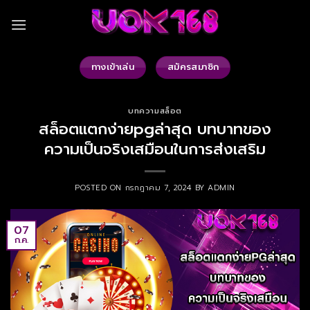
Skip
to
content
ทางเข้าเล่น
สมัครสมาชิก
บทความสล็อต
สล็อตแตกง่ายpgล่าสุด บทบาทของ
ความเป็นจริงเสมือนในการส่งเสริม
POSTED ON
กรกฎาคม 7, 2024
BY
ADMIN
07
ก.ค.