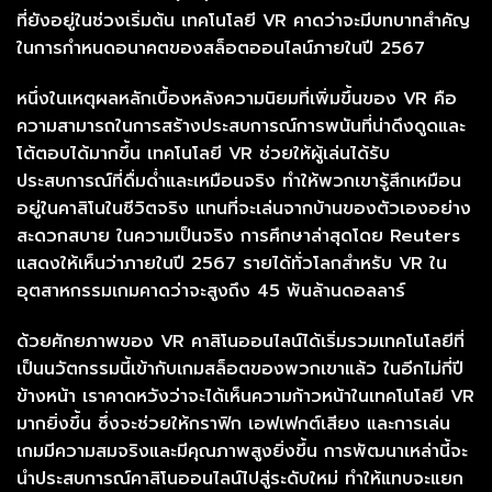
ที่ยังอยู่ในช่วงเริ่มต้น เทคโนโลยี VR คาดว่าจะมีบทบาทสำคัญ
ในการกำหนดอนาคตของสล็อตออนไลน์ภายในปี 2567
หนึ่งในเหตุผลหลักเบื้องหลังความนิยมที่เพิ่มขึ้นของ VR คือ
ความสามารถในการสร้างประสบการณ์การพนันที่น่าดึงดูดและ
โต้ตอบได้มากขึ้น เทคโนโลยี VR ช่วยให้ผู้เล่นได้รับ
ประสบการณ์ที่ดื่มด่ำและเหมือนจริง ทำให้พวกเขารู้สึกเหมือน
อยู่ในคาสิโนในชีวิตจริง แทนที่จะเล่นจากบ้านของตัวเองอย่าง
สะดวกสบาย ในความเป็นจริง การศึกษาล่าสุดโดย Reuters
แสดงให้เห็นว่าภายในปี 2567 รายได้ทั่วโลกสำหรับ VR ใน
อุตสาหกรรมเกมคาดว่าจะสูงถึง 45 พันล้านดอลลาร์
ด้วยศักยภาพของ VR คาสิโนออนไลน์ได้เริ่มรวมเทคโนโลยีที่
เป็นนวัตกรรมนี้เข้ากับเกมสล็อตของพวกเขาแล้ว ในอีกไม่กี่ปี
ข้างหน้า เราคาดหวังว่าจะได้เห็นความก้าวหน้าในเทคโนโลยี VR
มากยิ่งขึ้น ซึ่งจะช่วยให้กราฟิก เอฟเฟกต์เสียง และการเล่น
เกมมีความสมจริงและมีคุณภาพสูงยิ่งขึ้น การพัฒนาเหล่านี้จะ
นำประสบการณ์คาสิโนออนไลน์ไปสู่ระดับใหม่ ทำให้แทบจะแยก