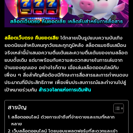
สล็อตเว็บตรง คืนยอดเสีย
ได้กลายเป็นรูปแบบความบันเทิง
ยอดนิยมสำหรับคนทุกวัยและทุกภูมิหลัง สล็อตแมชชีนเสมือน
จริงเหล่านี้นำเสนอความตื่นเต้นและความตื่นเต้นของเกมสล็อต
แบบดั้งเดิม แต่มาพร้อมกับความสะดวกสบายในการเล่นจาก
บ้านของคุณเอง อย่างไรก็ตาม เมื่อเล่นสล็อตออนไลน์กับ
เพื่อน ๆ สิ่งสำคัญคือต้องมีทักษะการสื่อสารและการกำหนดงบ
ประมาณที่มีประสิทธิภาพ เพื่อเพิ่มประสบการณ์และทำงานไปสู่
เป้าหมายร่วมกัน
สำรวจโลกแห่งการเดิมพัน
สารบัญ
สล็อตออนไลน์ ด้วยการเข้าถึงที่ง่ายดายและเกมที่หลาก
หลาย
เว็บสล็อตออนไลน์ โดยมอบแพลตฟอร์มที่สะดวกและเข้า