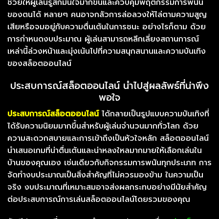
ช่วยให้ผู้เล่นรู้สึกมั่นใจมากขึ้นและควบคุมพฤติกรรมการพนัน
ของตนได้ หลายๆ คนอาจกลัวการล่อลวงให้ไล่ตามความสูญ
เสียหรือจมอยู่กับความตื่นเต้นในการชนะ อย่างไรก็ตาม ด้วย
การกำหนดงบประมาณ ผู้เล่นสามารถหลีกเลี่ยงสถานการณ์
เหล่านี้ล่วงหน้าและมุ่งเน้นไปที่ความสนุกสนานและความบันเทิง
ของสล็อตออนไลน์
ประสบการณ์สล็อตออนไลน์ นำไปสู่ผลลัพธ์ที่น่าพึง
พอใจ
ประสบการณ์สล็อตออนไลน์
ได้กลายเป็นรูปแบบความบันเทิงที่
ได้รับความนิยมมากขึ้นสำหรับผู้เล่นจำนวนมากทั่วโลก ด้วย
ความสะดวกสบายและการเข้าถึงเป็นหัวใจหลัก สล็อตออนไลน์
นำเสนอเกมที่น่าตื่นเต้นและน่าหลงใหลมากมายให้เลือกเล่นใน
บ้านของคุณเอง เช่นเดียวกับกิจกรรมการพนันทุกประเภท การ
จัดทำงบประมาณเป็นสิ่งสำคัญที่ไม่ควรมองข้าม ในความเป็น
จริง งบประมาณที่เหมาะสมอาจส่งผลกระทบอย่างมีนัยสำคัญ
ต่อประสบการณ์การเล่นสล็อตออนไลน์โดยรวมของคุณ