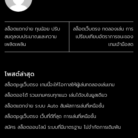
สล็อตแตกง่าย ทุนน้อย ปรับ
สล็อตเว็บตรง ทดลองเล่น การ
สมดุลงบประมาณและความ
เปรียบเทียบอัตราการชนะของ
เพลิดเพลิน
เกมเจ้ามือสด
โพสต์ล่าสุด
สล็อตpgเว็บตรง เกมนี้จะให้โอกาสให้ผู้เล่นทดลองเล่นเกม
สล็อตออโต้ รวมเกมครบทุกแนว เล่นได้จบในยูสเดียว
สล็อตแตกง่าย ระบบ Auto สัมผัสการเล่นที่เหนือชั้น
สล็อตpgเว็บตรง เว็บที่ดีที่สุด การเล่นที่เหนือชั้น
สมัคร สล็อตออนไลน์ ระบบที่มีมาตรฐาน ไม่จำกัดการเดิมพัน