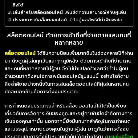
ถึงได้
เล่นสำหรับสล็อตออนไลน์ เพิ่มขีดความสามารถให้กับผู้เล่น
ประสบการณ์สล็อตออนไลน์ นำไปสู่ผลลัพธ์ที่น่าพึงพอใจ
สล็อตออนไลน์ ด้วยการเข้าถึงที่ง่ายดายและเกมที่
หลากหลาย
สล็อตออนไลน์
ได้รับความนิยมเพิ่มมากขึ้นในช่วงหลายปีที่ผ่าน
มา ดึงดูดผู้เล่นทุกวัยและทุกภูมิหลัง ด้วยการเข้าถึงที่ง่ายดาย
และเกมที่หลากหลายไม่รู้จบ จึงไม่น่าแปลกใจเลยว่าทำไมผู้คน
จำนวนมากถึงสนใจการพนันออนไลน์รูปแบบนี้ อย่างไรก็ตาม
สิ่งสำคัญอย่างหนึ่งในการเล่นสล็อตออนไลน์ที่ผู้เล่นหลายคน
มักจะมองข้ามคือการตั้งงบประมาณ
การกำหนดงบประมาณสำหรับสล็อตออนไลน์ไม่ได้เป็นเพียง
เกี่ยวกับการจัดการเงินของคุณและอยู่ภายในขีดจำกัดทางการ
เงินของคุณเท่านั้น นอกจากนี้ยังมีบทบาทสำคัญในการกำหนด
และบรรลุเป้าหมายของคุณในฐานะผู้เล่น มาดูกันว่าการตั้งงบ
ประมาณและการตั้งเป้าหมายเข้ากันได้อย่างไรใน
การเล่นสล็อต