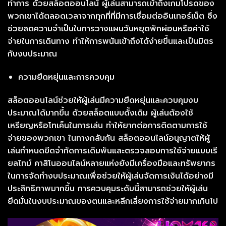
ทำการ ด้วยสล็อตออนไลน์ ผู้เล่นสามารถเข้าถึงเกมโปรดของ
พวกเขาได้ตลอดเวลาจากทุกที่ที่มีการเชื่อมต่ออินเทอร์เน็ต ซึ่ง
ช่วยลดความจำเป็นในการวางแผนวันหยุดพักผ่อนหรือค่าใช้
จ่ายในการเดินทาง ทำให้การพนันเข้าถึงได้ง่ายขึ้นและเป็นมิตร
กับงบประมาณ
ความยืดหยุ่นและการควบคุม
สล็อตออนไลน์ช่วยให้ผู้เล่นมีความยืดหยุ่นและควบคุมงบ
ประมาณได้มากขึ้น ด้วยสล็อตแบบดั้งเดิม ผู้เล่นต้องใช้
เหรียญหรือโทเค็นในการเล่น ทำให้ยากต่อการติดตามการใช้
จ่ายของพวกเขา ในทางกลับกัน สล็อตออนไลน์อนุญาตให้ผู้
เล่นกำหนดขีดจำกัดการเดิมพันและตรวจสอบการใช้จ่ายแบบเรี
ยลไทม์ คาสิโนออนไลน์หลายแห่งยังมีเครื่องมือและทรัพยากร
ในการจัดทำงบประมาณเพื่อช่วยให้ผู้เล่นจัดการเงินได้อย่างมี
ประสิทธิภาพมากขึ้น การควบคุมระดับนี้สามารถช่วยให้ผู้เล่น
ยึดมั่นในงบประมาณของตนและหลีกเลี่ยงการใช้จ่ายมากเกินไป