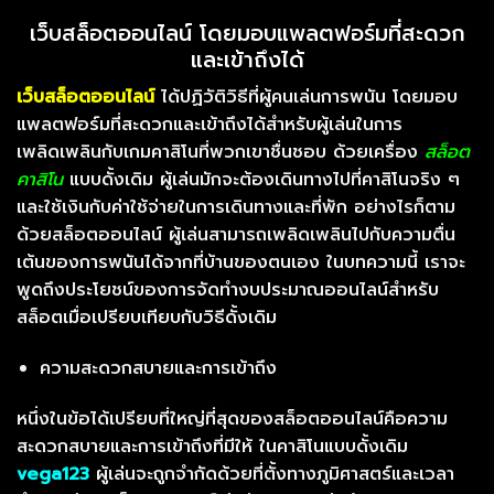
เว็บสล็อตออนไลน์ โดยมอบแพลตฟอร์มที่สะดวก
และเข้าถึงได้
เว็บสล็อตออนไลน์
ได้ปฏิวัติวิธีที่ผู้คนเล่นการพนัน โดยมอบ
แพลตฟอร์มที่สะดวกและเข้าถึงได้สำหรับผู้เล่นในการ
เพลิดเพลินกับเกมคาสิโนที่พวกเขาชื่นชอบ ด้วยเครื่อง
สล็อต
คาสิโน
แบบดั้งเดิม ผู้เล่นมักจะต้องเดินทางไปที่คาสิโนจริง ๆ
และใช้เงินกับค่าใช้จ่ายในการเดินทางและที่พัก อย่างไรก็ตาม
ด้วยสล็อตออนไลน์ ผู้เล่นสามารถเพลิดเพลินไปกับความตื่น
เต้นของการพนันได้จากที่บ้านของตนเอง ในบทความนี้ เราจะ
พูดถึงประโยชน์ของการจัดทำงบประมาณออนไลน์สำหรับ
สล็อตเมื่อเปรียบเทียบกับวิธีดั้งเดิม
ความสะดวกสบายและการเข้าถึง
หนึ่งในข้อได้เปรียบที่ใหญ่ที่สุดของสล็อตออนไลน์คือความ
สะดวกสบายและการเข้าถึงที่มีให้ ในคาสิโนแบบดั้งเดิม
vega123
ผู้เล่นจะถูกจำกัดด้วยที่ตั้งทางภูมิศาสตร์และเวลา