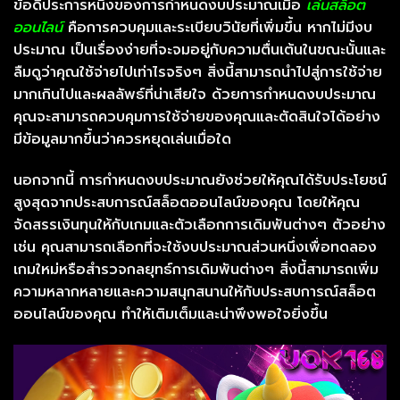
ข้อดีประการหนึ่งของการกำหนดงบประมาณเมื่อ
เล่นสล็อต
ออนไลน์
คือการควบคุมและระเบียบวินัยที่เพิ่มขึ้น หากไม่มีงบ
ประมาณ เป็นเรื่องง่ายที่จะจมอยู่กับความตื่นเต้นในขณะนั้นและ
ลืมดูว่าคุณใช้จ่ายไปเท่าไรจริงๆ สิ่งนี้สามารถนำไปสู่การใช้จ่าย
มากเกินไปและผลลัพธ์ที่น่าเสียใจ ด้วยการกำหนดงบประมาณ
คุณจะสามารถควบคุมการใช้จ่ายของคุณและตัดสินใจได้อย่าง
มีข้อมูลมากขึ้นว่าควรหยุดเล่นเมื่อใด
นอกจากนี้ การกำหนดงบประมาณยังช่วยให้คุณได้รับประโยชน์
สูงสุดจากประสบการณ์สล็อตออนไลน์ของคุณ โดยให้คุณ
จัดสรรเงินทุนให้กับเกมและตัวเลือกการเดิมพันต่างๆ ตัวอย่าง
เช่น คุณสามารถเลือกที่จะใช้งบประมาณส่วนหนึ่งเพื่อทดลอง
เกมใหม่หรือสำรวจกลยุทธ์การเดิมพันต่างๆ สิ่งนี้สามารถเพิ่ม
ความหลากหลายและความสนุกสนานให้กับประสบการณ์สล็อต
ออนไลน์ของคุณ ทำให้เติมเต็มและน่าพึงพอใจยิ่งขึ้น