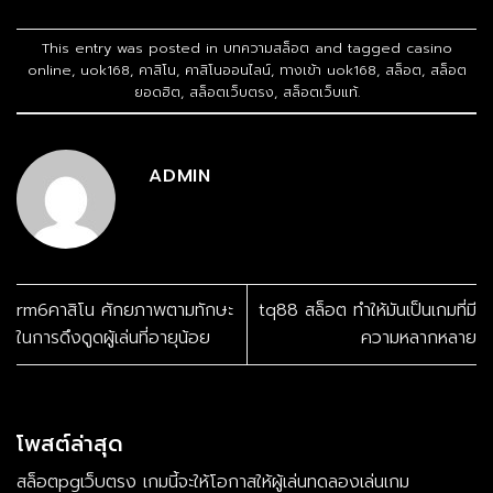
This entry was posted in
บทความสล็อต
and tagged
casino
online
,
uok168
,
คาสิโน
,
คาสิโนออนไลน์
,
ทางเข้า uok168
,
สล็อต
,
สล็อต
ยอดฮิต
,
สล็อตเว็บตรง
,
สล็อตเว็บแท้
.
ADMIN
rm6คาสิโน ศักยภาพตามทักษะ
tq88 สล็อต ทำให้มันเป็นเกมที่มี
ในการดึงดูดผู้เล่นที่อายุน้อย
ความหลากหลาย
โพสต์ล่าสุด
สล็อตpgเว็บตรง เกมนี้จะให้โอกาสให้ผู้เล่นทดลองเล่นเกม