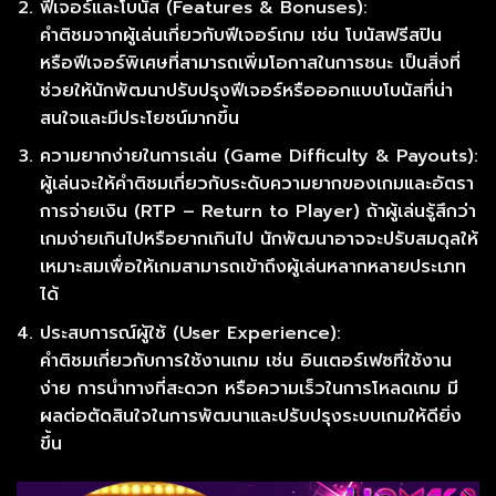
ฟีเจอร์และโบนัส (Features & Bonuses):
คำติชมจากผู้เล่นเกี่ยวกับฟีเจอร์เกม เช่น โบนัสฟรีสปิน
หรือฟีเจอร์พิเศษที่สามารถเพิ่มโอกาสในการชนะ เป็นสิ่งที่
ช่วยให้นักพัฒนาปรับปรุงฟีเจอร์หรือออกแบบโบนัสที่น่า
สนใจและมีประโยชน์มากขึ้น
ความยากง่ายในการเล่น (Game Difficulty & Payouts):
ผู้เล่นจะให้คำติชมเกี่ยวกับระดับความยากของเกมและอัตรา
การจ่ายเงิน (RTP – Return to Player) ถ้าผู้เล่นรู้สึกว่า
เกมง่ายเกินไปหรือยากเกินไป นักพัฒนาอาจจะปรับสมดุลให้
เหมาะสมเพื่อให้เกมสามารถเข้าถึงผู้เล่นหลากหลายประเภท
ได้
ประสบการณ์ผู้ใช้ (User Experience):
คำติชมเกี่ยวกับการใช้งานเกม เช่น อินเตอร์เฟซที่ใช้งาน
ง่าย การนำทางที่สะดวก หรือความเร็วในการโหลดเกม มี
ผลต่อตัดสินใจในการพัฒนาและปรับปรุงระบบเกมให้ดียิ่ง
ขึ้น