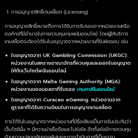
การอนุญาตสิทธิ์เกมสล็อต (Licensing)
การอนุญาตสิทธิ์หมายถึงการได้รับการรับรองจากหน่วยงานหรือ
องค์กรที่มีอำนาจในการควบคุมเกมพนันออนไลน์ โดยผู้ให้บริการ
เกมสล็อตจะต้องได้รับใบอนุญาตจากหน่วยงานที่รับผิดชอบ เช่น:
ใบอนุญาตจาก UK Gambling Commission (UKGC):
หน่วยงานในสหราชอาณาจักรที่ควบคุมและออกใบอนุญาต
ให้กับเว็บไซต์พนันออนไลน์
ใบอนุญาตจาก Malta Gaming Authority (MGA):
หน่วยงานของมอลตาที่รับรอง
เกมคาสิโนออนไลน์
ใบอนุญาตจาก Curacao eGaming: หน่วยงานจาก
คูราเซาที่ได้รับความนิยมในการอนุญาตเกมสล็อต
การได้รับใบอนุญาตจากหน่วยงานที่มีชื่อเสียงเป็นการรับประกันว่า
เว็บไซต์นั้น ๆ มีความน่าเชื่อถือและโปร่งใส อีกทั้งยังมีการควบคุม
ด้านความปลอดภัยของผู้เล่นและการดำเนินการที่เป็นธรรม