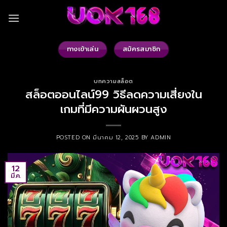
Skip
to
content
ทางเข้าเล่น
สมัครสมาชิก
บทความสล็อต
สล็อตออนไลน์99 วิธีลดความเสี่ยงใน
เกมที่มีความผันผวนสูง
POSTED ON
มีนาคม 12, 2025
BY
ADMIN
12
มี.ค.