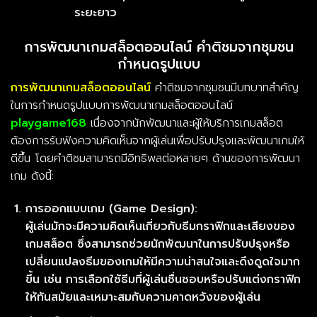
ระยะยาว
การพัฒนาเกมสล็อตออนไลน์ คำติชมจากชุมชน
กำหนดรูปแบบ
การพัฒนาเกมสล็อตออนไลน์
คำติชมจากชุมชนมีบทบาทสำคัญ
ในการกำหนดรูปแบบการพัฒนาเกมสล็อตออนไลน์
playgame168
เนื่องจากนักพัฒนาและผู้ให้บริการเกมสล็อต
ต้องการรับฟังความคิดเห็นจากผู้เล่นเพื่อปรับปรุงและพัฒนาเกมให้
ดีขึ้น โดยคำติชมสามารถมีอิทธิพลต่อหลายๆ ด้านของการพัฒนา
เกม ดังนี้:
การออกแบบเกม (Game Design):
ผู้เล่นมักจะมีความคิดเห็นเกี่ยวกับธีมกราฟิกและเสียงของ
เกมสล็อต ซึ่งสามารถช่วยนักพัฒนาในการปรับปรุงหรือ
เปลี่ยนแปลงธีมของเกมให้มีความน่าสนใจและดึงดูดใจมาก
ขึ้น เช่น การเลือกใช้ธีมที่ผู้เล่นชื่นชอบหรือปรับแต่งกราฟิก
ให้ทันสมัยและเหมาะสมกับความคาดหวังของผู้เล่น