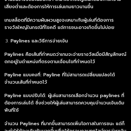
เสี่ยงต่ำและต้องการให้การเล่นเกมยาวนานขึ้น
เกมสล็อตที่มีความผันผวนสูงจะเหมาะกับผู้เล่นที่ต้องการ
รางวัลใหญ่ในกรณีที่โชคดี แต่การชนะอาจเกิดขึ้นไม่บ่อย
Paylines และวิธีการจ่ายเงิน
Paylines คือเส้นที่กำหนดว่าเกมจะจ่ายรางวัลเมื่อมีสัญลักษณ์
ตกอยู่ในตำแหน่งที่ตรงตามเงื่อนไขที่กำหนดไว้
Payline แบบคงที่: Payline ที่ไม่สามารถเปลี่ยนแปลงได้
จำนวนเส้นที่กำหนดไว้
Payline แบบปรับได้: ผู้เล่นสามารถเลือกจำนวน paylines ที่
ต้องการเล่นได้ ซึ่งช่วยให้ผู้เล่นสามารถควบคุมจำนวนเงินเดิม
พันที่ใช้
จำนวน Paylines ที่มากขึ้นสามารถเพิ่มโอกาสในการชนะ แต่ก็