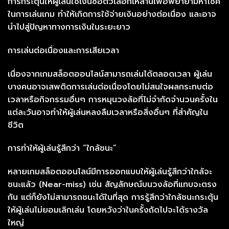
การกระตุ้นให้ผู้เล่นใช้เงินซื้อตัวเลือกเหล่านี้เพื่อพยายามหาโชค
ในการเล่นเกม ทำให้เกิดการใช้จ่ายเงินอย่างต่อเนื่อง และอาจ
นำไปสู่ปัญหาทางการเงินในระยะยาว
การเล่นต่อเนื่องและการเสียเวลา
เนื่องจากเกมสล็อตออนไลน์สามารถเล่นได้ตลอดเวลา ผู้เล่น
บางคนอาจเสพติดการเล่นต่อเนื่องโดยไม่สนใจผลกระทบต่อ
เวลาหรือกิจกรรมอื่นๆ การหมุนวงล้อที่ไม่จำกัดจำนวนครั้งใน
แต่ละวันอาจทำให้ผู้เล่นหลงลืมเวลาหรือสิ่งอื่นๆ ที่สำคัญใน
ชีวิต
การทำให้ผู้เล่นรู้สึกว่า “ใกล้ชนะ”
หลายเกมสล็อตออนไลน์มีการออกแบบให้ผู้เล่นรู้สึกว่าใกล้จะ
ชนะแล้ว (Near-miss) เช่น สัญลักษณ์บนวงล้อที่แทบจะตรง
กัน แต่ก็ยังไม่สามารถชนะได้ในที่สุด การรู้สึกว่าใกล้ชนะกระตุ้น
ให้ผู้เล่นไม่ยอมเลิกเล่น โดยหวังว่าในครั้งถัดไปจะได้รางวัล
ใหญ่