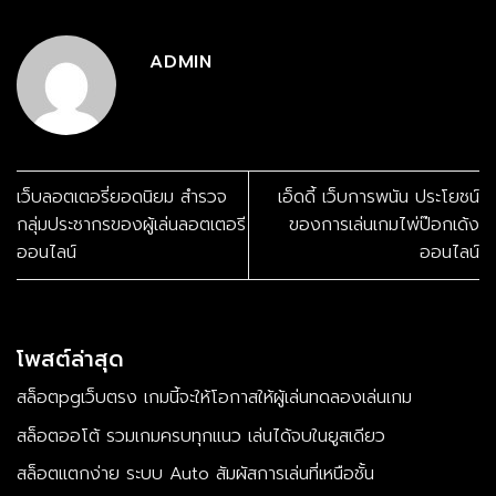
ADMIN
เว็บลอตเตอรี่ยอดนิยม สำรวจ
เอ็ดดี้ เว็บการพนัน ประโยชน์
กลุ่มประชากรของผู้เล่นลอตเตอรี
ของการเล่นเกมไพ่ป๊อกเด้ง
ออนไลน์
ออนไลน์
โพสต์ล่าสุด
สล็อตpgเว็บตรง เกมนี้จะให้โอกาสให้ผู้เล่นทดลองเล่นเกม
สล็อตออโต้ รวมเกมครบทุกแนว เล่นได้จบในยูสเดียว
สล็อตแตกง่าย ระบบ Auto สัมผัสการเล่นที่เหนือชั้น