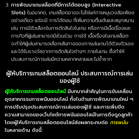
การพัฒนาเกมสล็อตที่มีการโต้ตอบสูง (Interactive
Slots)
ในอนาคต, เกมสล็อตอาจจะไม่ใช่แค่การหมุนวงล้อเพียง
อย่างเดียว แต่จะมี การโต้ตอบ ที่เพิ่มความตื่นเต้นและสนุกสนาน
เช่น การมีตัวเลือกในการตัดสินใจในเกม หรือการมีเนื้อเรื่องและ
ภารกิจที่ผู้เล่นสามารถมีส่วนร่วม การใช้ เนื้อเรื่องในเกมสล็อต
จะทำให้ผู้เล่นสามารถเลือกเส้นทางของการเล่นเกมได้ด้วยตัวเอง
และได้รับรางวัลจากการตัดสินใจต่างๆ ภายในเกม ซึ่งทำให้
ประสบการณ์การเล่นมีความหลากหลายและไม่ซ้ำซาก
ผู้ให้บริการเกมสล็อตออนไลน์ ประสบการณ์การเล่น
ของผู้ใช้
ผู้ให้บริการเกมสล็อตออนไลน์
มีบทบาทสำคัญในการขับเคลื่อน
อุตสาหกรรมการพนันออนไลน์ ทั้งในด้านการพัฒนาเกมใหม่ ๆ
การปรับปรุงประสบการณ์การเล่นของผู้ใช้ และการเพิ่มขีด
ความสามารถของเว็บไซต์การพนันออนไลน์ในการดึงดูดลูกค้า
โดยผู้ให้บริการเกมสล็อตออนไลน์ส่งผลกระทบต่อ
การพนัน
ในหลายด้าน ดังนี้: