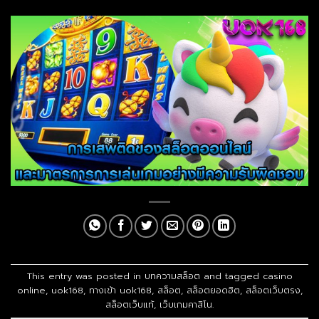
This entry was posted in
บทความสล็อต
and tagged
casino
online
,
uok168
,
ทางเข้า uok168
,
สล็อต
,
สล็อตยอดฮิต
,
สล็อตเว็บตรง
,
สล็อตเว็บแท้
,
เว็บเกมคาสิโน
.