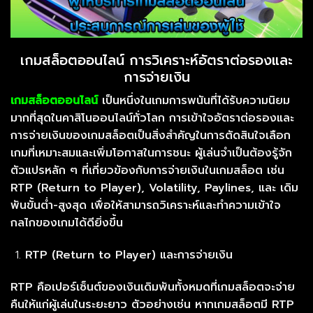
เกมสล็อตออนไลน์
การวิเคราะห์อัตราต่อรองและ
การจ่ายเงิน
เกมสล็อตออนไลน์
เป็นหนึ่งในเกมการพนันที่ได้รับความนิยม
มากที่สุดในคาสิโนออนไลน์ทั่วโลก การเข้าใจอัตราต่อรองและ
การจ่ายเงินของเกมสล็อตเป็นสิ่งสำคัญในการตัดสินใจเลือก
เกมที่เหมาะสมและเพิ่มโอกาสในการชนะ ผู้เล่นจำเป็นต้องรู้จัก
ตัวแปรหลัก ๆ ที่เกี่ยวข้องกับการจ่ายเงินในเกมสล็อต เช่น
RTP (Return to Player), Volatility, Paylines, และ เดิม
พันขั้นต่ำ-สูงสุด เพื่อให้สามารถวิเคราะห์และทำความเข้าใจ
กลไกของเกมได้ดียิ่งขึ้น
RTP (Return to Player) และการจ่ายเงิน
RTP คือเปอร์เซ็นต์ของเงินเดิมพันทั้งหมดที่เกมสล็อตจะจ่าย
คืนให้แก่ผู้เล่นในระยะยาว ตัวอย่างเช่น หากเกมสล็อตมี RTP