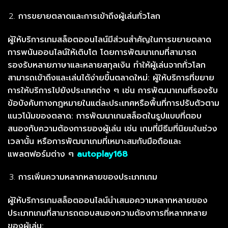
การขยายตลาดและการเข้าถึงผู้เล่นทั่วโลก
ผู้ให้บริการเกมสล็อตออนไลน์มีส่วนสำคัญในการขยายตลาด
การพนันออนไลน์ให้เติบโต โดยการพัฒนาเกมที่สามารถ
รองรับหลายภาษาและหลายสกุลเงิน ทำให้ผู้เล่นจากทั่วโลก
สามารถเข้าถึงและเล่นได้ง่ายขึ้น
ตลาดใหม่: ผู้ให้บริการที่ขยาย
การให้บริการไปยังประเทศต่าง ๆ เช่น การพัฒนาเกมที่รองรับ
ข้อบังคับทางกฎหมายในแต่ละประเทศหรือพื้นที่
การปรับตัวตาม
แนวโน้มของตลาด: การพัฒนาเกมสล็อตในรูปแบบที่ตอบ
สนองกับความต้องการของผู้เล่น เช่น เกมที่มีธีมที่นิยมในช่วง
เวลานั้น หรือการพัฒนาเกมที่เหมาะสมกับมือถือและ
แพลตฟอร์มต่าง ๆ
autoplay168
การเพิ่มความหลากหลายของประเภทเกม
ผู้ให้บริการเกมสล็อตออนไลน์นำเสนอความหลากหลายของ
ประเภทเกมที่สามารถตอบสนองความต้องการที่หลากหลาย
ของผู้เล่น: