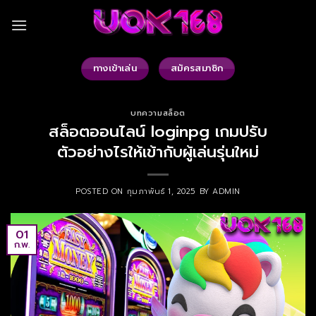
Skip
to
content
ทางเข้าเล่น
สมัครสมาชิก
บทความสล็อต
สล็อตออนไลน์ loginpg เกมปรับ
ตัวอย่างไรให้เข้ากับผู้เล่นรุ่นใหม่
POSTED ON
กุมภาพันธ์ 1, 2025
BY
ADMIN
01
ก.พ.