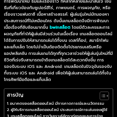
การพัฒนาให้มี ธีมและเรื่องราว ที่หลากหลายและน่าสนใจ เช่น
ธีมที่เกี่ยวข้องกับซูเปอร์ฮีโร่, ภาพยนตร์, การผจญภัย, หรือ
เรื่องราวแฟนตาซี
เนื้อหาสร้างสรรค์: ผู้เล่นรุ่นใหม่มักมองหา
ประสบการณ์ที่ไม่เหมือนใคร ดังนั้นเกมสล็อตจึงมีการพัฒนา
เนื้อเรื่องที่ซับซ้อนมากขึ้น
bwinสล็อต
โดยมีตัวละครและการ
ผจญภัยที่ทำให้ผู้เล่นมีส่วนร่วมในเนื้อเรื่อง
เกมสล็อตออนไลน์
ได้รับการปรับให้สามารถเล่นได้ทั้งบน เดสก์ท็อป, สมาร์ทโฟน
และแท็บเล็ต โดยไม่จำเป็นต้องติดตั้งโปรแกรมเสริมหรือ
แอปพลิเคชัน การเล่นเกมได้ทุกที่ทุกเวลาช่วยให้ผู้เล่นรุ่นใหม่ที่มี
ชีวิตที่เร่งรีบสามารถเข้าถึงเกมสล็อตได้สะดวกยิ่งขึ้น
การ
รองรับระบบ iOS และ Android: เกมสล็อตในปัจจุบันรองรับ
ทั้งระบบ iOS และ Android เพื่อให้ผู้เล่นสามารถเล่นได้ทั้งใน
โทรศัพท์มือถือและแท็บเล็ต
สารบัญ
อนาคตของสล็อตออนไลน์ มีการคาดการณ์และนวัตกรรม
ผู้ให้บริการเกมสล็อตออนไลน์ ประสบการณ์การเล่นของผู้ใช้
เกมสล็อตออนไลน์ การวิเคราะห์อัตราต่อรองและการจ่าย