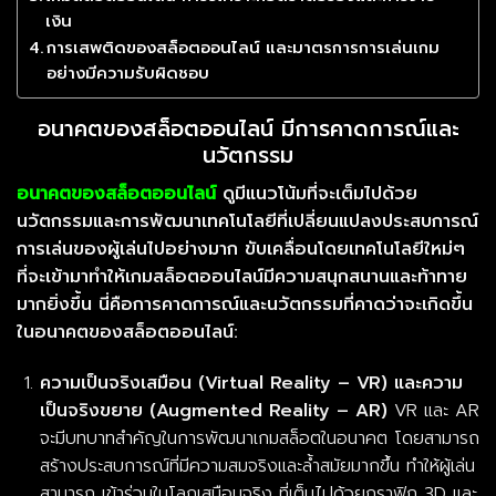
เงิน
การเสพติดของสล็อตออนไลน์ และมาตรการการเล่นเกม
อย่างมีความรับผิดชอบ
อนาคตของสล็อตออนไลน์ มีการคาดการณ์และ
นวัตกรรม
อนาคตของสล็อตออนไลน์
ดูมีแนวโน้มที่จะเต็มไปด้วย
นวัตกรรมและการพัฒนาเทคโนโลยีที่เปลี่ยนแปลงประสบการณ์
การเล่นของผู้เล่นไปอย่างมาก ขับเคลื่อนโดยเทคโนโลยีใหม่ๆ
ที่จะเข้ามาทำให้เกมสล็อตออนไลน์มีความสนุกสนานและท้าทาย
มากยิ่งขึ้น นี่คือการคาดการณ์และนวัตกรรมที่คาดว่าจะเกิดขึ้น
ในอนาคตของสล็อตออนไลน์:
ความเป็นจริงเสมือน (Virtual Reality – VR) และความ
เป็นจริงขยาย (Augmented Reality – AR)
VR และ AR
จะมีบทบาทสำคัญในการพัฒนาเกมสล็อตในอนาคต โดยสามารถ
สร้างประสบการณ์ที่มีความสมจริงและล้ำสมัยมากขึ้น ทำให้ผู้เล่น
สามารถ เข้าร่วมในโลกเสมือนจริง ที่เต็มไปด้วยกราฟิก 3D และ