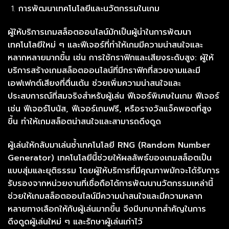
การพัฒนาเทคโนโลยีและนวัตกรรมในเกม
ผู้ให้บริการเกมสล็อตออนไลน์มักเป็นผู้นำในการพัฒนา
เทคโนโลยีใหม่ ๆ และฟีเจอร์ที่ทำให้เกมมีความน่าสนใจและ
หลากหลายมากขึ้น เช่น
การใช้กราฟิกและเสียงระดับสูง: ผู้ให้
บริการสร้างเกมสล็อตออนไลน์ที่มีกราฟิกที่สวยงามและมี
เอฟเฟกต์เสียงที่ตื่นเต้น ช่วยเพิ่มความน่าสนใจและ
ประสบการณ์ที่สมจริงสำหรับผู้เล่น
ฟีเจอร์พิเศษในเกม ฟีเจอร์
เช่น ฟีเจอร์โบนัส, ฟีเจอร์เกมฟรี, หรือรางวัลแจ็คพอตที่สูง
ขึ้น ทำให้เกมสล็อตน่าสนใจและสามารถดึงดูด
ผู้เล่นให้กลับมาเล่นซ้ำ
เทคโนโลยี RNG (Random Number
Generator) เทคโนโลยีนี้ช่วยให้ผลลัพธ์ของเกมสล็อตเป็น
แบบสุ่มและยุติธรรม โดยผู้ให้บริการที่มีคุณภาพมักจะได้รับการ
รับรองจากหน่วยงานที่เชื่อถือได้
การพัฒนานวัตกรรมเหล่านี้
ช่วยให้เกมสล็อตออนไลน์มีความน่าสนใจและมีความหลาก
หลายทางเลือกให้กับผู้เล่นมากขึ้น จึงมีบทบาทสำคัญในการ
ดึงดูดผู้เล่นใหม่ ๆ และรักษาผู้เล่นเก่าไว้