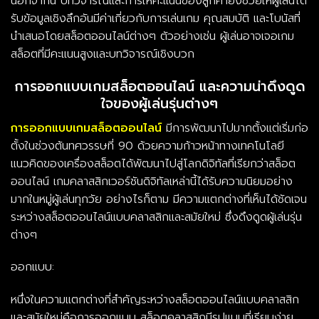
นอกจากนี้ บทวิจารณ์และการให้คะแนนของลูกค้ายังช่วยให้ผู้เล่นได้
รับข้อมูลเชิงลึกอันมีค่าเกี่ยวกับการเล่นเกม คุณสมบัติ และโบนัสที่
นำเสนอโดยสล็อตออนไลน์ต่างๆ ตัวอย่างเช่น ผู้เล่นอาจเจอเกม
สล็อตที่มีคะแนนสูงและบทวิจารณ์เชิงบวก
การออกแบบเกมสล็อตออนไลน์ และความน่าดึงดูด
ใจของผู้เล่นรุ่นต่างๆ
การออกแบบเกมสล็อตออนไลน์
มีการพัฒนาไปมากตั้งแต่เริ่มก่อ
ตั้งในช่วงต้นทศวรรษที่ 90 ด้วยความก้าวหน้าทางเทคโนโลยี
แนวคิดของเครื่องสล็อตได้พัฒนาไปสู่โลกดิจิทัลที่เรียกว่าสล็อต
ออนไลน์ เกมคลาสสิกเวอร์ชันดิจิทัลเหล่านี้ได้รับความนิยมอย่าง
มากในหมู่ผู้เล่นทุกวัย อย่างไรก็ตาม มีความแตกต่างที่เห็นได้ชัดเจน
ระหว่างสล็อตออนไลน์แบบคลาสสิกและสมัยใหม่ ซึ่งดึงดูดผู้เล่นรุ่น
ต่างๆ
ออกแบบ:
หนึ่งในความแตกต่างที่สำคัญระหว่างสล็อตออนไลน์แบบคลาสสิก
และสมัยใหม่คือการออกแบบ สล็อตคลาสสิกมีรูปแบบที่เรียบง่าย