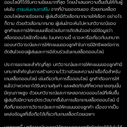
ออนไลน์ที่ได้รับความนิยมมากที่สุด โดยนำเสนอความตื่นเต้นให้กับผู้
เล่นใน
การเล่นเกมคาสิโน
จากที่บ้านของตนเอง ด้วยเกมสล็อต
ออนไลน์หลายร้อยเกม ผู้เล่นจึงมีตัวเลือกมากมายให้เลือก อย่างไร
ก็ตาม ด้วยตัวเลือกมากมาย ผู้เล่นมักจะหันไปหาบทวิจารณ์ของ
ลูกค้าและการให้คะแนนเพื่อช่วยในการตัดสินใจอย่างมีข้อมูลว่า
สล็อตออนไลน์ใดที่จะเล่น ในบทความนี้ เราจะหารือเกี่ยวกับบทบาท
ของบทวิจารณ์และการให้คะแนนของลูกค้าในการมีอิทธิพลต่อการ
ตัดสินใจของผู้เล่นและการมีส่วนร่วมในเกมสล็อตออนไลน์
ประการแรกและสำคัญที่สุด บทวิจารณ์และการให้คะแนนของลูกค้ามี
บทบาทสำคัญในการสร้างความไว้วางใจและความน่าเชื่อถือสำหรับ
เกมสล็อตออนไลน์ เช่นเดียวกับการซื้อออนไลน์ ลูกค้าต้องการให้
แน่ใจว่าพวกเขาได้รับความคุ้มค่า และผลิตภัณฑ์ที่พวกเขาลงทุนนั้น
มีคุณภาพสูง ด้วยบทวิจารณ์และการหลอกลวงออนไลน์ที่เพิ่มขึ้น
ผู้เล่นจึงมีความระมัดระวังมากขึ้นในการเลือกเกมสล็อตออนไลน์ นี่
คือที่มาของการวิจารณ์และการให้คะแนนของลูกค้า เนื่องจากเป็น
แหล่งข้อมูลที่เชื่อถือได้เกี่ยวกับเกมสล็อตโดยเฉพาะ