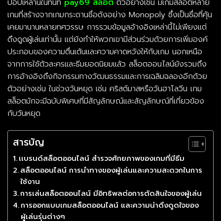
ป๊อปเหล่านี้ในทันที
pay69 สล็อต
ตัวอย่างเช่น มีเกมสล็อตหลาย
เกมที่สร้างจากเกมกระดานชื่อดังอย่าง Monopoly ซึ่งเป็นชื่อที่คุ้น
เคยมานานหลายทศวรรษ การรวมข้อมูลอ้างอิงเหล่านี้ไม่เพียงแต่
ดึงดูดผู้เล่นเท่านั้น แต่ยังทำให้พวกเขามีส่วนร่วมด้วยการเพิ่มองค์
ประกอบของความตื่นเต้นและความคาดหวังให้กับเกม นอกเหนือ
จากการใช้ตัวละครและธีมยอดนิยมแล้ว สล็อตออนไลน์ยังรวมถึง
การอ้างอิงถึงกิจกรรมทางวัฒนธรรมและการเฉลิมฉลองอีกด้วย
ตัวอย่างเช่น ในช่วงวันหยุด เช่น คริสต์มาสหรือวันฮาโลวีน เกม
สล็อตมักจะมีฉบับพิเศษที่มีสัญลักษณ์และสัญลักษณ์ที่เกี่ยวข้อง
กับวันหยุด
สารบัญ
เเบรนด์สล็อตออนไลน์ สำรวจศักยภาพของเกมที่มีธีม
สล็อตออนไลน์ การนำทางของผู้เล่นและความสะดวกในการ
ใช้งาน
การเล่นสล็อตออนไลน์ มีอิทธิพลต่อการตัดสินใจของผู้เล่น
การออกแบบเกมสล็อตออนไลน์ และความน่าดึงดูดใจของ
ผู้เล่นรุ่นต่างๆ