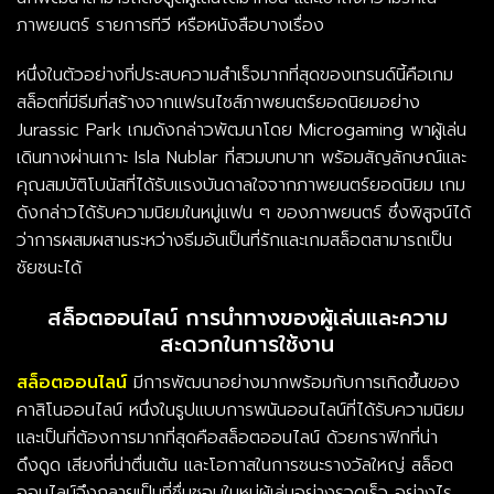
ภาพยนตร์ รายการทีวี หรือหนังสือบางเรื่อง
หนึ่งในตัวอย่างที่ประสบความสำเร็จมากที่สุดของเทรนด์นี้คือเกม
สล็อตที่มีธีมที่สร้างจากแฟรนไชส์ภาพยนตร์ยอดนิยมอย่าง
Jurassic Park เกมดังกล่าวพัฒนาโดย Microgaming พาผู้เล่น
เดินทางผ่านเกาะ Isla Nublar ที่สวมบทบาท พร้อมสัญลักษณ์และ
คุณสมบัติโบนัสที่ได้รับแรงบันดาลใจจากภาพยนตร์ยอดนิยม เกม
ดังกล่าวได้รับความนิยมในหมู่แฟน ๆ ของภาพยนตร์ ซึ่งพิสูจน์ได้
ว่าการผสมผสานระหว่างธีมอันเป็นที่รักและเกมสล็อตสามารถเป็น
ชัยชนะได้
สล็อตออนไลน์ การนำทางของผู้เล่นและความ
สะดวกในการใช้งาน
สล็อตออนไลน์
มีการพัฒนาอย่างมากพร้อมกับการเกิดขึ้นของ
คาสิโนออนไลน์ หนึ่งในรูปแบบการพนันออนไลน์ที่ได้รับความนิยม
และเป็นที่ต้องการมากที่สุดคือสล็อตออนไลน์ ด้วยกราฟิกที่น่า
ดึงดูด เสียงที่น่าตื่นเต้น และโอกาสในการชนะรางวัลใหญ่ สล็อต
ออนไลน์จึงกลายเป็นที่ชื่นชอบในหมู่ผู้เล่นอย่างรวดเร็ว อย่างไร