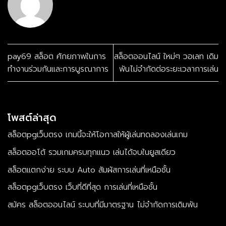
pay69 สล็อต ศักยภาพในการ
สล็อตออนไลน์ ใหม่ๆ วอเลท เดิม
ทำงานร่วมกันและการบูรณาการ
พันไม่จำกัดต่อระยะเวลาการเล่น
โพสต์ล่าสุด
สล็อตpgเว็บตรง เกมนี้จะให้โอกาสให้ผู้เล่นทดลองเล่นเกม
สล็อตออโต้ รวมเกมครบทุกแนว เล่นได้จบในยูสเดียว
สล็อตแตกง่าย ระบบ Auto สัมผัสการเล่นที่เหนือชั้น
สล็อตpgเว็บตรง เว็บที่ดีที่สุด การเล่นที่เหนือชั้น
สมัคร สล็อตออนไลน์ ระบบที่มีมาตรฐาน ไม่จำกัดการเดิมพัน