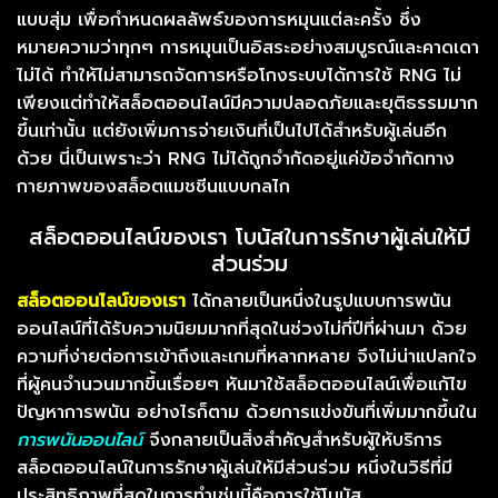
แบบสุ่ม เพื่อกำหนดผลลัพธ์ของการหมุนแต่ละครั้ง ซึ่ง
หมายความว่าทุกๆ การหมุนเป็นอิสระอย่างสมบูรณ์และคาดเดา
ไม่ได้ ทำให้ไม่สามารถจัดการหรือโกงระบบได้
การใช้ RNG ไม่
เพียงแต่ทำให้สล็อตออนไลน์มีความปลอดภัยและยุติธรรมมาก
ขึ้นเท่านั้น แต่ยังเพิ่มการจ่ายเงินที่เป็นไปได้สำหรับผู้เล่นอีก
ด้วย นี่เป็นเพราะว่า RNG ไม่ได้ถูกจำกัดอยู่แค่ข้อจำกัดทาง
กายภาพของสล็อตแมชชีนแบบกลไก
สล็อตออนไลน์ของเรา โบนัสในการรักษาผู้เล่นให้มี
ส่วนร่วม
สล็อตออนไลน์ของเรา
ได้กลายเป็นหนึ่งในรูปแบบการพนัน
ออนไลน์ที่ได้รับความนิยมมากที่สุดในช่วงไม่กี่ปีที่ผ่านมา ด้วย
ความที่ง่ายต่อการเข้าถึงและเกมที่หลากหลาย จึงไม่น่าแปลกใจ
ที่ผู้คนจำนวนมากขึ้นเรื่อยๆ หันมาใช้สล็อตออนไลน์เพื่อแก้ไข
ปัญหาการพนัน อย่างไรก็ตาม ด้วยการแข่งขันที่เพิ่มมากขึ้นใน
การพนันออนไลน์
จึงกลายเป็นสิ่งสำคัญสำหรับผู้ให้บริการ
สล็อตออนไลน์ในการรักษาผู้เล่นให้มีส่วนร่วม หนึ่งในวิธีที่มี
ประสิทธิภาพที่สุดในการทำเช่นนี้คือการใช้โบนัส