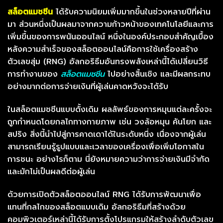
สล็อตแมชชีน
ได้รับความนิยมเพิ่มมากขึ้นในช่วงหลายปีที่ผ่าน
มา ส่วนหนึ่งเป็นผลมาจากความก้าวหน้าของเทคโนโลยีและการ
เพิ่มขึ้นของการพนันออนไลน์ หนึ่งในองค์ประกอบสำคัญเบื้อง
หลังความสำเร็จของสล็อตออนไลน์คือการใช้เครื่องสร้าง
ตัวเลขสุ่ม (RNG) อัลกอริธึมอันทรงพลังเหล่านี้ได้เปลี่ยนวิธี
การทำงานของ
สล็อตแมชชีน
ไปอย่างสิ้นเชิง และมีผลกระทบ
อย่างมากต่อการจ่ายเงินที่ผู้เล่นคาดหวังจะได้รับ
ในสล็อตแมชชีนแบบดั้งเดิม ผลลัพธ์ของการหมุนแต่ละครั้งจะ
ถูกกำหนดโดยกลไกทางกายภาพ เช่น วงล้อหมุน คันโยก และ
สปริง สิ่งนี้นำไปสู่การคาดเดาได้ในระดับหนึ่ง เนื่องจากผู้เล่น
สามารถเรียนรู้รูปแบบและเวลาของเครื่องเพื่อเพิ่มโอกาสใน
การชนะ อย่างไรก็ตาม นี่ยังหมายความว่าการจ่ายเงินมีจำกัด
และมักไม่เป็นผลดีต่อผู้เล่น
ด้วยการเปิดตัวสล็อตออนไลน์ RNG ได้รับการพัฒนาเพื่อ
แทนที่กลไกของสล็อตแบบเดิม อัลกอริธึมที่สร้างด้วย
คอมพิวเตอร์เหล่านี้ได้รับการตั้งโปรแกรมให้สร้างลำดับตัวเลข