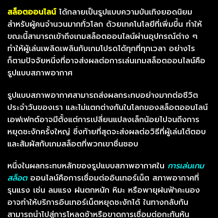
สล็อตออนไลน์
ได้กลายเป็นรูปแบบความบันเทิงยอดนิยม
สำหรับผู้คนจำนวนมากทั่วโลก ด้วยเทคโนโลยีที่เพิ่มขึ้น ทำให้
ขณะนี้สามารถเข้าถึงเกมสล็อตออนไลน์ผ่านอุปกรณ์ต่าง ๆ
ทำให้ผู้เล่นเพลิดเพลินกับเกมโปรดได้ทุกที่ทุกเวลา อย่างไร
ก็ตามปัจจัยหนึ่งที่อาจส่งผลต่อการเล่นเกมสล็อตออนไลน์คือ
รูปแบบสภาพอากาศ
รูปแบบสภาพอากาศสามารถส่งผลกระทบอย่างมากต่อชีวิต
ประจำวันของเรา และไม่แตกต่างกันในโลกของสล็อตออนไลน์
เอฟเฟกต์อาจมีตั้งแต่การเปลี่ยนแปลงเล็กน้อยไปจนถึงการ
หยุดชะงักครั้งใหญ่ ซึ่งท้ายที่สุดจะส่งผลต่อวิธีที่ผู้เล่นโต้ตอบ
และสัมผัสกับเกมสล็อตที่พวกเขาชื่นชอบ
หนึ่งในผลกระทบหลักของรูปแบบสภาพอากาศใน
การเล่นเกม
สล็อต
ออนไลน์คือการเชื่อมต่ออินเทอร์เน็ต สภาพอากาศที่
รุนแรง เช่น ลมแรง ฝนตกหนัก หิมะ หรือพายุฝนฟ้าคะนอง
อาจทำให้บริการอินเทอร์เน็ตหยุดชะงักได้ ในทางกลับกัน
สามารถนำไปสู่การโหลดช้าหรือขาดการเชื่อมต่อกะทันหัน