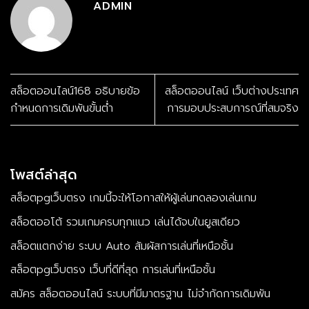
ADMIN
สล็อตออนไลน์168 อธิบายข้อ
สล็อตออนไลน์ เว็บต่างประเทศ
กำหนดการเดิมพันขั้นต่ำ
การมอบประสบการณ์ที่สมจริง
โพสต์ล่าสุด
สล็อตpgเว็บตรง เกมนี้จะให้โอกาสให้ผู้เล่นทดลองเล่นเกม
สล็อตออโต้ รวมเกมครบทุกแนว เล่นได้จบในยูสเดียว
สล็อตแตกง่าย ระบบ Auto สัมผัสการเล่นที่เหนือชั้น
สล็อตpgเว็บตรง เว็บที่ดีที่สุด การเล่นที่เหนือชั้น
สมัคร สล็อตออนไลน์ ระบบที่มีมาตรฐาน ไม่จำกัดการเดิมพัน