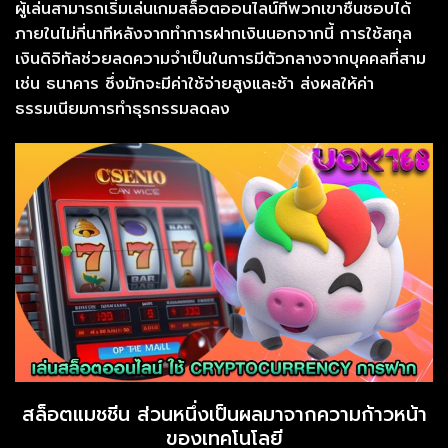
ผู้เล่นสามารถเริ่มเล่นเกมสล็อตออนไลน์ที่พวกเขาชื่นชอบได้
ภายในไม่กี่นาทีหลังจากทำการฝากเงิน
นอกจากนี้ การใช้สกุล
เงินดิจิทัลช่วยลดความจำเป็นในการมีตัวกลางจากบุคคลที่สาม
เช่น ธนาคาร ซึ่งมักจะมีค่าใช้จ่ายสูงและช้า ส่งผลให้ค่า
ธรรมเนียมการทำธุรกรรมลดลง
สล็อตแมชชีน ส่วนหนึ่งเป็นผลมาจากความก้าวหน้า
ของเทคโนโลยี