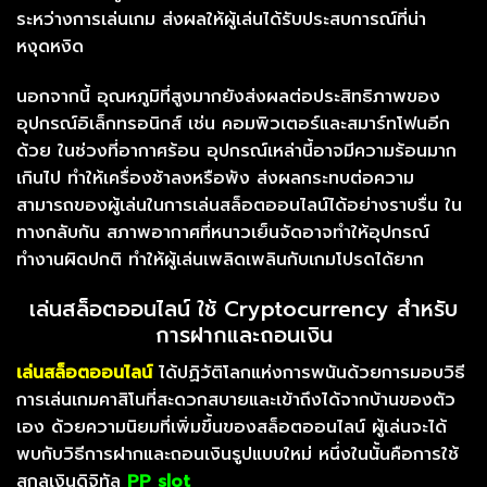
ระหว่างการเล่นเกม ส่งผลให้ผู้เล่นได้รับประสบการณ์ที่น่า
หงุดหงิด
นอกจากนี้ อุณหภูมิที่สูงมากยังส่งผลต่อประสิทธิภาพของ
อุปกรณ์อิเล็กทรอนิกส์ เช่น คอมพิวเตอร์และสมาร์ทโฟนอีก
ด้วย ในช่วงที่อากาศร้อน อุปกรณ์เหล่านี้อาจมีความร้อนมาก
เกินไป ทำให้เครื่องช้าลงหรือพัง ส่งผลกระทบต่อความ
สามารถของผู้เล่นในการเล่นสล็อตออนไลน์ได้อย่างราบรื่น ใน
ทางกลับกัน สภาพอากาศที่หนาวเย็นจัดอาจทำให้อุปกรณ์
ทำงานผิดปกติ ทำให้ผู้เล่นเพลิดเพลินกับเกมโปรดได้ยาก
เล่นสล็อตออนไลน์ ใช้ Cryptocurrency สำหรับ
การฝากและถอนเงิน
เล่นสล็อตออนไลน์
ได้ปฏิวัติโลกแห่งการพนันด้วยการมอบวิธี
การเล่นเกมคาสิโนที่สะดวกสบายและเข้าถึงได้จากบ้านของตัว
เอง ด้วยความนิยมที่เพิ่มขึ้นของสล็อตออนไลน์ ผู้เล่นจะได้
พบกับวิธีการฝากและถอนเงินรูปแบบใหม่ หนึ่งในนั้นคือการใช้
สกุลเงินดิจิทัล
PP slot