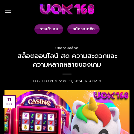
Skip
to
content
ทางเข้าเล่น
สมัครสมาชิก
บทความสล็อต
สล็อตออนไลน์ สด ความสะดวกและ
ความหลากหลายของเกม
POSTED ON
ธันวาคม 11, 2024
BY
ADMIN
11
ธ.ค.