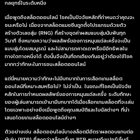
กลยุทธ์ในระดับหนึ่ง
เมื่อพูดถึงสล็อตออนไลน์ โชคเป็นปัจจัยหลักที่กำหนดว่าคุณจะ
ชนะหรือไม่ เนื่องจากสล็อตแมชชีนถูกตั้งโปรแกรมด้วยตัว
สร้างตัวเลขสุ่ม (RNG) ที่สร้างชุดค่าผสมแบบสุ่มนับพันทุก
วินาที ซึ่งหมายความว่าผลลัพธ์ของการหมุนแต่ละครั้งจะเป็น
แบบสุ่มโดยสมบูรณ์ และไม่สามารถคาดเดาหรือมีอิทธิพลใน
ทางใดทางหนึ่งได้ ดังนั้นจึงเป็นที่ถกเถียงกันอยู่ว่าต้องใช้โชค
มากกว่าทักษะในการชนะสล็อตออนไลน์
แต่นี่หมายความว่าทักษะไม่มีบทบาทในการเลือกเกมสล็อต
ออนไลน์ที่เหมาะสมหรือไม่? ไม่จำเป็น. ในขณะที่โชคเป็นปัจจัย
หลักในการกำหนดผลลัพธ์ของการหมุนแต่ละครั้ง ระดับทักษะ
ของผู้เล่นสามารถเข้ามามีบทบาทได้เมื่อเลือกเกมสล็อตที่จะเล่น
โดยเฉพาะอย่างยิ่งเมื่อพูดถึงคุณสมบัติและโบนัสต่างๆ ที่นำ
เสนอโดยเกมสล็อตออนไลน์ต่างๆ
ตัวอย่างเช่น สล็อตออนไลน์บางสล็อตมีอัตราผลตอบแทนต่อ
ผู้เล่น (RTP) ที่สูงกว่าสล็อตอื่นๆ RTP หมายถึงเปอร์เซ็นต์