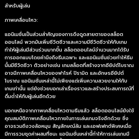
สำหรับผู้เล่น
ภาพเคลื่อนไหว:
แอนิเมชั่นเป็นส่วนสำคัญของการดึงดูดสายตาของสล็อต
ออนไลน์ พวกมันเพิ่มชีวิตชีวาและความมีชีวิตชีวาให้กับเกม
ทำให้ผู้เล่นมีส่วนร่วมมากขึ้น สล็อตออนไลน์จำนวนมากได้รับ
การออกแบบโดยคำนึงถึงธีมเฉพาะ และแอนิเมชั่นช่วยทำให้ธีม
นั้นมีชีวิตชีวา ตัวอย่างเช่น เกมสล็อตที่สร้างจากอียิปต์โบราณ
อาจมีภาพเคลื่อนไหวของฟาโรห์ ปิรามิด และอักษรอียิปต์
โบราณ แอนิเมชั่นเหล่านี้ไม่เพียงแต่เพิ่มความสวยงามให้กับ
เกมเท่านั้น แต่ยังช่วยบอกเล่าเรื่องราวและสร้างประสบการณ์ที่
ดื่มด่ำให้กับผู้เล่นอีกด้วย
นอกเหนือจากภาพเคลื่อนไหวตามธีมแล้ว สล็อตออนไลน์ยังใช้
คุณสมบัติภาพเคลื่อนไหวภายในการเล่นเกมจริงอีกด้วย ซึ่ง
อาจรวมถึงวงล้อหมุน สัญลักษณ์ล้ม และเอฟเฟกต์พิเศษเมื่อ
มีการรวมชุดค่าผสมที่ชนะ แอนิเมชั่นเหล่านี้ทำให้การเล่นเกมมี