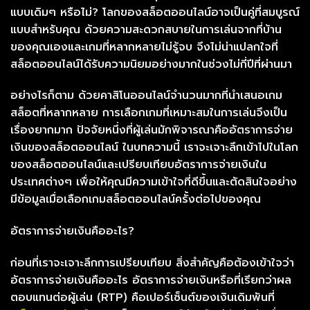
แบบเดิมๆ หรือไม่? โลกของสล็อตออนไลน์อาจเป็นคู่ที่สมบูรณ์
แบบสำหรับคุณ ด้วยความสะดวกสบายในการเล่นจากที่บ้าน
ของคุณเองและเกมที่หลากหลายไม่รู้จบ จึงไม่น่าแปลกใจที่
สล็อตออนไลน์ได้รับความนิยมอย่างมากในช่วงไม่กี่ปีที่ผ่านมา
อย่างไรก็ตาม ด้วยคาสิโนออนไลน์จำนวนมากที่นำเสนอเกม
สล็อตที่หลากหลาย การเลือกเกมที่เหมาะสมในการเล่นจึงเป็น
เรื่องยากมาก ปัจจัยหนึ่งที่ผู้เล่นมักพิจารณาคืออัตราการจ่าย
เงินของสล็อตออนไลน์ ในบทความนี้ เราจะเจาะลึกเข้าไปในโลก
ของสล็อตออนไลน์และเปรียบเทียบอัตราการจ่ายเงินใน
ประเทศต่างๆ เพื่อให้คุณมีความเข้าใจที่ดีขึ้นและตัดสินใจอย่าง
มีข้อมูลเมื่อเลือกเกมสล็อตออนไลน์ครั้งต่อไปของคุณ
อัตราการจ่ายเงินคืออะไร?
ก่อนที่เราจะเจาะลึกการเปรียบเทียบ สิ่งสำคัญคือต้องเข้าใจว่า
อัตราการจ่ายเงินคืออะไร อัตราการจ่ายเงินหรือที่เรียกว่าผล
ตอบแทนต่อผู้เล่น (RTP) คือเปอร์เซ็นต์ของเงินเดิมพันที่