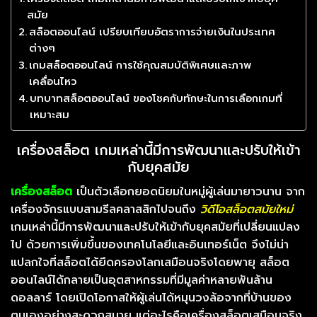
สมัย
สล็อตออนไลน์ เปรียบเทียบอัตราการจ่ายเงินในประเทศ
ต่างๆ
เกมสล็อตออนไลน์ การใช้คุณสมบัติพิเศษและภาพ
เคลื่อนไหว
บทบาทสล็อตออนไลน์ ของโชคกับทักษะในการเลือกเกมที่
เหมาะสม
เครื่องสล็อต เกมเหล่านี้มีการพัฒนาและปรับให้เข้า
กับยุคสมัย
เครื่องสล็อต
เป็นตัวเลือกยอดนิยมในหมู่ผู้เล่นมายาวนาน จาก
เครื่องจักรแบบสามรีลคลาสสิกไปจนถึง
วิดีโอสล็อตสมัยใหม่
เกมเหล่านี้มีการพัฒนาและปรับให้เข้ากับยุคสมัยที่เปลี่ยนแปลง
ไป ด้วยการเพิ่มขึ้นของเทคโนโลยีและอินเทอร์เน็ต จึงไม่น่า
แปลกใจที่สล็อตได้ยึดครองโลกเสมือนจริงโดยพายุ สล็อต
ออนไลน์ได้กลายเป็นอุตสาหกรรมที่มีมูลค่าหลายพันล้าน
ดอลลาร์ โดยเปิดโอกาสให้ผู้เล่นได้หมุนวงล้อจากที่บ้านของ
ตนเองอย่างสะดวกสบาย แต่อะไรคือเครื่องสล็อตเสมือนจริง