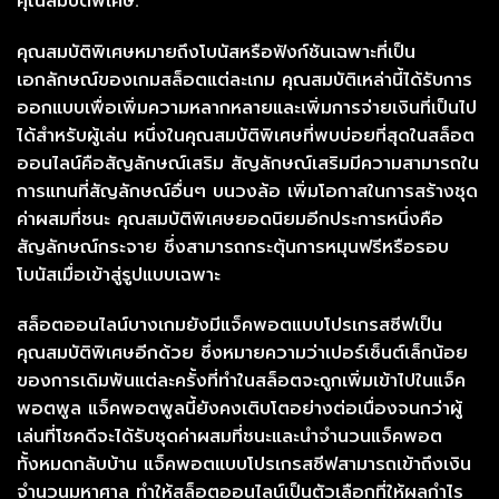
คุณสมบัติพิเศษ:
คุณสมบัติพิเศษหมายถึงโบนัสหรือฟังก์ชันเฉพาะที่เป็น
เอกลักษณ์ของเกมสล็อตแต่ละเกม คุณสมบัติเหล่านี้ได้รับการ
ออกแบบเพื่อเพิ่มความหลากหลายและเพิ่มการจ่ายเงินที่เป็นไป
ได้สำหรับผู้เล่น หนึ่งในคุณสมบัติพิเศษที่พบบ่อยที่สุดในสล็อต
ออนไลน์คือสัญลักษณ์เสริม สัญลักษณ์เสริมมีความสามารถใน
การแทนที่สัญลักษณ์อื่นๆ บนวงล้อ เพิ่มโอกาสในการสร้างชุด
ค่าผสมที่ชนะ คุณสมบัติพิเศษยอดนิยมอีกประการหนึ่งคือ
สัญลักษณ์กระจาย ซึ่งสามารถกระตุ้นการหมุนฟรีหรือรอบ
โบนัสเมื่อเข้าสู่รูปแบบเฉพาะ
สล็อตออนไลน์บางเกมยังมีแจ็คพอตแบบโปรเกรสซีฟเป็น
คุณสมบัติพิเศษอีกด้วย ซึ่งหมายความว่าเปอร์เซ็นต์เล็กน้อย
ของการเดิมพันแต่ละครั้งที่ทำในสล็อตจะถูกเพิ่มเข้าไปในแจ็ค
พอตพูล แจ็คพอตพูลนี้ยังคงเติบโตอย่างต่อเนื่องจนกว่าผู้
เล่นที่โชคดีจะได้รับชุดค่าผสมที่ชนะและนำจำนวนแจ็คพอต
ทั้งหมดกลับบ้าน แจ็คพอตแบบโปรเกรสซีฟสามารถเข้าถึงเงิน
จำนวนมหาศาล ทำให้สล็อตออนไลน์เป็นตัวเลือกที่ให้ผลกำไร