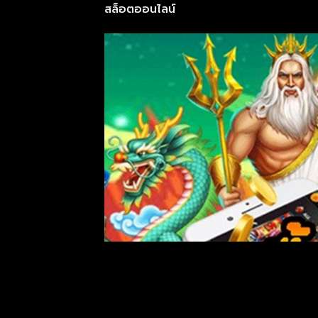
สล็อตออนไลน์