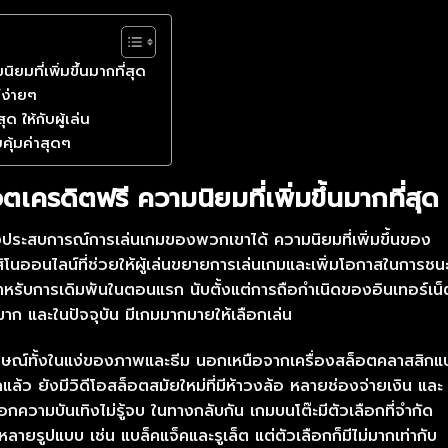
มที่เพิ่มขึ้นมากที่สุด
์ง่ายๆ
ด ให้กับผู้เล่น
ุ้มค่าสุดๆ
เครดิตฟรี ความนิยมที่เพิ่มขึ้นมากที่สุด
รุงประสบการณ์การเล่นเกมของพวกเขาได้ ความนิยมที่เพิ่มขึ้นของ
ิโนออนไลน์ที่ช่วยให้ผู้เล่นขยายการเล่นเกมและเพิ่มโอกาสในการชน
สำหรับการเดิมพัน
ในตอนแรก
นับตั้งแต่การถือกำเนิดของอินเทอร์เน็
มาก และในปัจจุบัน มีเกมมากมายให้เลือกเล่น
กลักษณ์ทั้งในแง่ของภาพและธีม นอกเหนือจากเครื่องสล็อตคลาสสิกแ
ล้ว ยังมีวิดีโอสล็อตสมัยใหม่ที่มีห้าวงล้อ หลายช่องจ่ายเงิน และ
วเลือกความบันเทิงไม่รู้จบ ในทางกลับกัน เกมบนโต๊ะมีตัวเลือกที่จำกัด
รูปแบบ เช่น แบล็คแจ็คและรูเล็ต แต่ตัวเลือกก็มีไม่มากเท่ากับ