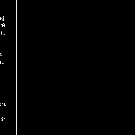
ู่
ให้
ไม่
ร
มาย
ย
ความ
ง
ค่า