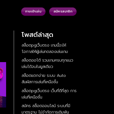
ทางเข้าเล่น
สมัครสมาชิก
โพสต์ล่าสุด
สล็อตpgเว็บตรง เกมนี้จะให้
โอกาสให้ผู้เล่นทดลองเล่นเกม
สล็อตออโต้ รวมเกมครบทุกแนว
เล่นได้จบในยูสเดียว
สล็อตแตกง่าย ระบบ Auto
สัมผัสการเล่นที่เหนือชั้น
สล็อตpgเว็บตรง เว็บที่ดีที่สุด การ
เล่นที่เหนือชั้น
สมัคร สล็อตออนไลน์ ระบบที่มี
มาตรฐาน ไม่จำกัดการเดิมพัน