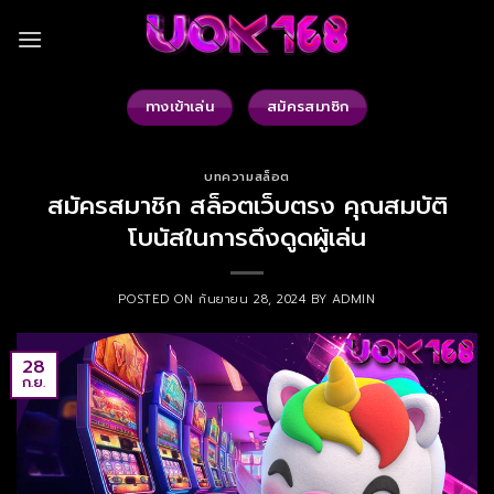
Skip
to
content
ทางเข้าเล่น
สมัครสมาชิก
บทความสล็อต
สมัครสมาชิก สล็อตเว็บตรง คุณสมบัติ
โบนัสในการดึงดูดผู้เล่น
POSTED ON
กันยายน 28, 2024
BY
ADMIN
28
ก.ย.