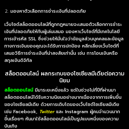
มองหาตัวเลือกการชำระเงินที่ปลอดภัย
เว็บไซต์สล็อตออนไลน์ที่ถูกกฎหมายจะเสนอตัวเลือกการชำระ
เงินที่ปลอดภัยให้กับผู้เล่นเสมอ มองหาเว็บไซต์ที่มีเทคโนโลยี
การเข้ารหัส SSL ซึ่งช่วยให้มั่นใจว่าข้อมูลส่วนบุคคลและข้อมูล
ทางการเงินของคุณจะได้รับการปกป้อง หลีกเลี่ยงเว็บไซต์ที่
เสนอวิธีการชำระเงินที่น่าสงสัยเท่านั้น เช่น การโอนเงินหรือ
สกุลเงินดิจิทัล
สล็อตออนไลน์ ผลกระทบของโซเชียลมีเดียต่อความ
นิยม
สล็อตออนไลน์
มีมาระยะหนึ่งแล้ว แต่ในช่วงไม่กี่ปีที่ผ่านมา
สล็อตออนไลน์ได้รับความนิยมอย่างมากเนื่องจากการเพิ่มขึ้น
ของโซเชียลมีเดีย ด้วยการเติบโตของเว็บไซต์โซเชียลมีเดีย
เช่น Facebook,
Twitter
และ Instagram ผู้คนจำนวนมาก
ขึ้นเรื่อยๆ หันมาใช้สล็อตออนไลน์เป็นรูปแบบหนึ่งของความ
บันเทิง