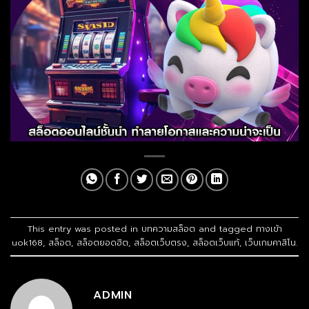
This entry was posted in
บทความสล็อต
and tagged
ทางเข้า
uok168
,
สล็อต
,
สล็อตยอดฮิต
,
สล็อตเว็บตรง
,
สล็อตเว็บแท้
,
เว็บเกมคาสิโน
.
ADMIN